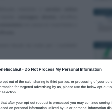
ffettuata mediante il
servizio online
18 GIUGNO 
, tramite
consegna diretta
all’ufficio
comandata
con avviso di ricevimento o
ificata.
ssere tenute da conto per i cosiddetti
7 LUGLIO 2
pendenti: il modulo
nefiscale.it -
Do Not Process My Personal Information
imprese
29 MARZO 2
to opt-out of the sale, sharing to third parties, or processing of your per
formation for targeted advertising by us, please use the below opt-out s
ato dei carichi pendenti
è l’
articolo 14
 selection.
mero 472/1997
, rubricato come
“Cessione
 that after your opt-out request is processed you may continue seeing i
ased on personal information utilized by us or personal information dis