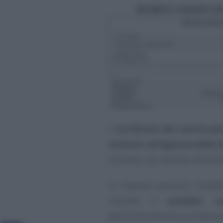
Il
certificato dei carichi pe
richiesto all’Agenzia delle 
risultano nel sistema informat
Le imprese possono richiede
inviando il
modello
,
s
dell’Amministrazione finanzia