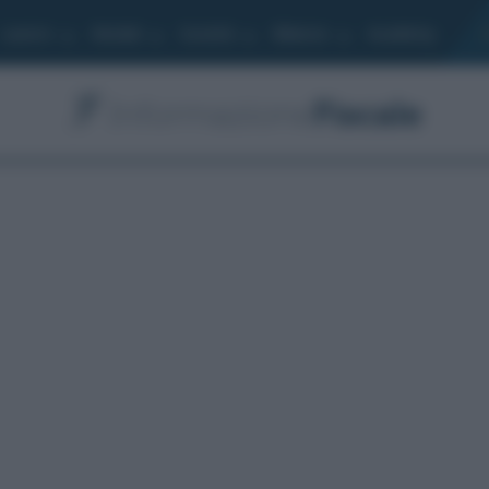
Lavoro
Moduli
Società
Bilancio
Academy