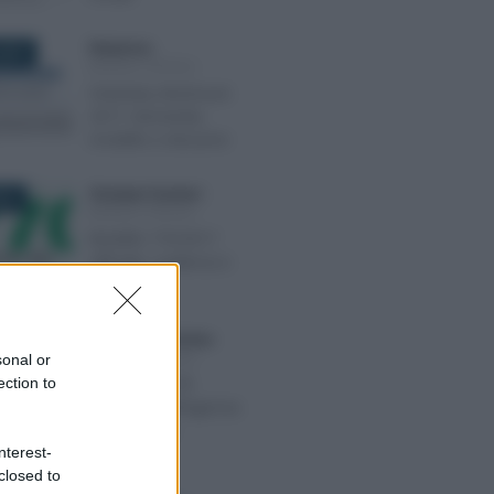
Redazione
-
2017
MODULI FISCALI
Voluntary disclosure
2017: domanda,
modello e istruzioni
Giuseppe Guarasci
-
017
MODULI FISCALI
Modello 770/2017
ufficiale: scadenza e
istruzioni
Anna Maria D’Andrea
-
017
MODULI FISCALI
sonal or
ection to
Modello Iva TR:
istruzioni dell’Agenzia
delle Entrate
nterest-
closed to