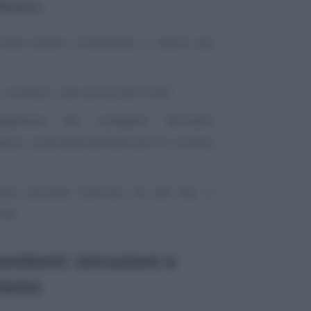
00 euro.
deve essere considerato il valore più
, comma 1, lett. a) e b), del TUIR;
plessivo dei compensi derivanti
ssioni, sulla base dell’articolo 53, comma
duato secondo l’articolo 20 del Dpr n.
IVA.
endenti: istruzioni e
iesta