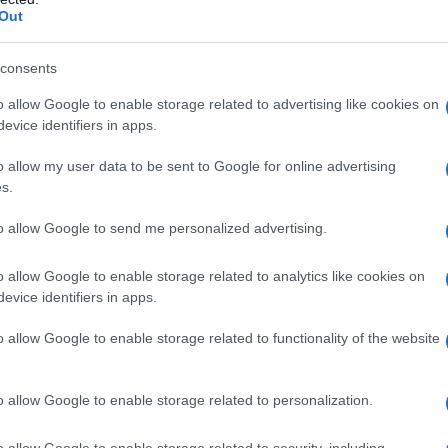
Out
consents
o allow Google to enable storage related to advertising like cookies on
evice identifiers in apps.
o allow my user data to be sent to Google for online advertising
s.
to allow Google to send me personalized advertising.
rilascio di tale documentazione è il
o allow Google to enable storage related to analytics like cookies on
le Entrate del 25 giugno 2001.
evice identifiers in apps.
 con la
presentazione
del
modello
o allow Google to enable storage related to functionality of the website
ac-simile è
scaricabile dal portale
o allow Google to enable storage related to personalization.
o allow Google to enable storage related to security, including