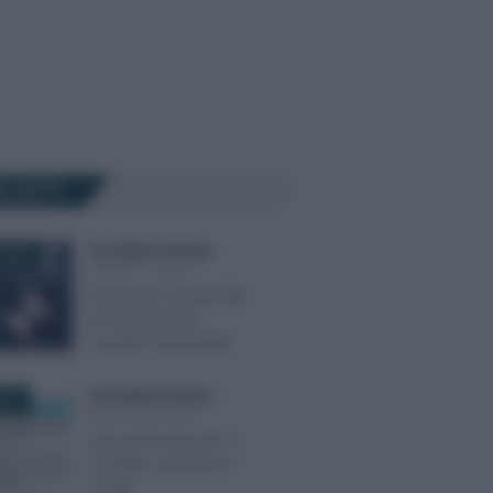
Ù LETTI
Anna Maria D’Andrea
-
 2019
MODULI FISCALI
Esenzione Canone Rai
2019: istruzioni,
modulo e domanda
Anna Maria D’Andrea
-
2017
MODULI FISCALI
DSU ai fini Isee 2017:
modello, istruzioni e
novità