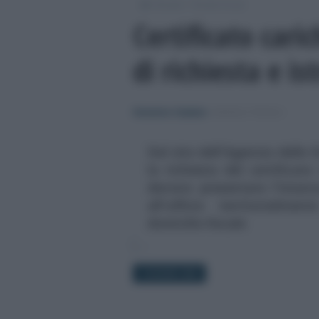
/
/
Moduli
Moduli fiscali
Certificato cari
di richiesta e is
Domenico Catalano
-
MODULI FISCALI
Dal sito dell'Agenzia delle E
la richiesta del certificat
devono presentare l'istanz
all'ufficio territorialm
domicilio fiscale
4 GIUGNO 2024