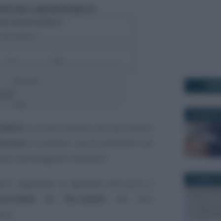
I PI
16 AGOSTO
ndenti
è un documento che può essere
Entrate
e contiene i carichi pendenti che
ivo dell’anagrafe tributaria.
19 APRILE 
rlo seguendo le apposite istruzioni e
caricabile in fac-simile
dal sito
ria.