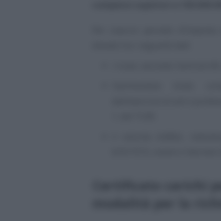
compensi superiori a 100.000.0
Per ciascun periodo d’imposta 
elevato tra i seguenti dati:
i ricavi, secondo l’articolo 85
l’ammontare lordo com
dall’esercizio di arti e profe
1, del TUIR;
il volume d’affari, indivi
633/1972, ovvero il decreto 
Certificato carichi p
modalità per la rich