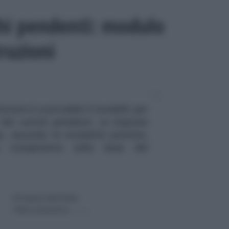
chi pendenti: modulo
truzioni
ntrate è scaricabile il modello per
o dei carichi pendenti. Le imprese
a, secondo le modalità previste,
ente competente sulla base del