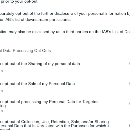
 prior to your opt-out.
SCA
uito riportato:
rately opt-out of the further disclosure of your personal information by
he IAB’s list of downstream participants.
nel comma 2 sono tenuti a rilasciare, su
tion may also be disclosed by us to third parties on the IAB’s List of 
 that may further disclose it to other third parties.
, un certificato sull’esistenza di
 that this website/app uses one or more Google services and may gath
lle già definite per le quali i debiti
l Data Processing Opt Outs
including but not limited to your visit or usage behaviour. You may click 
l certificato, se negativo, ha pieno
 to Google and its third-party tags to use your data for below specifi
o opt-out of the Sharing of my personal data.
ogle consent section.
rio, del pari liberato ove il certificato
In
ta giorni dalla richiesta.”
o opt-out of the Sale of my Personal Data.
In
zione
all’Amministrazione finanziaria
to opt-out of processing my Personal Data for Targeted
 in cui sono indicati i carichi pendenti
ing.
In
tivo dell’anagrafe tributaria.
o opt-out of Collection, Use, Retention, Sale, and/or Sharing
ersonal Data that Is Unrelated with the Purposes for which it
lected.