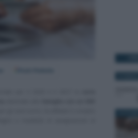
I PI
er
Fonti Preferite
20 GENNAIO
mato per il 2026 e il 2027 la
carta
sa
destinato alle
famiglie con un ISEE
per gli anni scorsi, ha affidato il compito
19 OTTOBR
ttaglio e modalità di assegnazione al