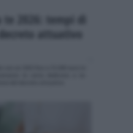
 te 2026: tempi di
 decreto attuativo
 con un ISEE fino a 15.000 euro in
everanno la carta dedicata a te:
ione del decreto attuativo