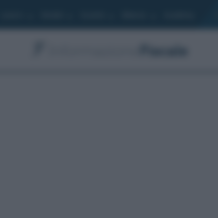
Lavoro
Moduli
Società
Bilancio
Academy