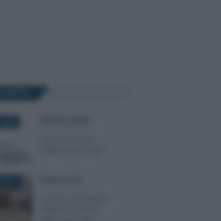
Ù LETTI
Domenico Catalano
-
 2022
LEGGI E PRASSI
Garanzia Giovani:
obbligo busta paga?
Francesco Oliva
-
E 2017
LEGGI E PRASSI
“Piccolo imprenditore”:
definizione articolo
2083 codice civile