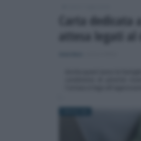
/
/
Lavoro
Leggi e prassi
Carta dedicata a
attesa legati al
Alessio Mauro
-
LEGGI E PRASSI
Anche quest'anno le famiglie
condizione di priorità ric
l'attesa si lega all'approvaz
8 MAGGIO 2026