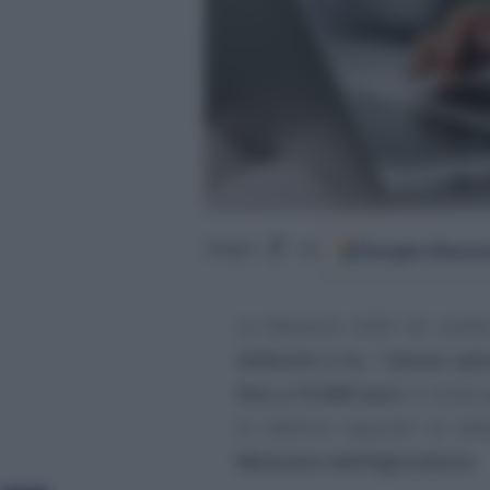
Google
Discov
Segui
su
La Manovra 2026 ha confer
dedicata a te
, il
bonus spe
fino a 15.000 euro
. E, come 
di definire requisiti di de
Ministero dell’Agricoltura
.