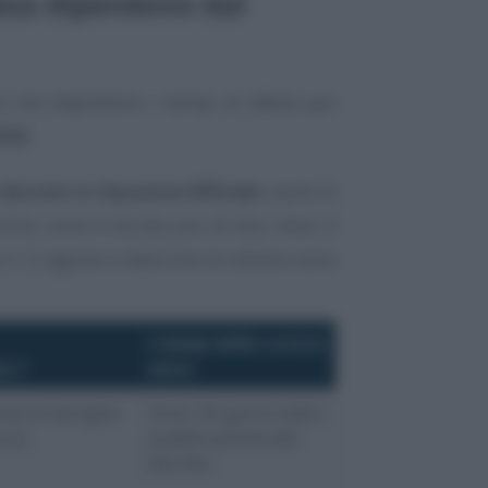
esa dipendono dal
 che dipendono i tempi di attesa per
026
.
decreto in Gazzetta Ufficiale
, parte la
orso anno è durata più di due mesi: il
il 12 agosto e dalla fine di ottobre sono
I tempi dello scorso
a ?
anno
ste di famiglie
Entro 30 giorni dalla
a te
pubblicazione del
decreto