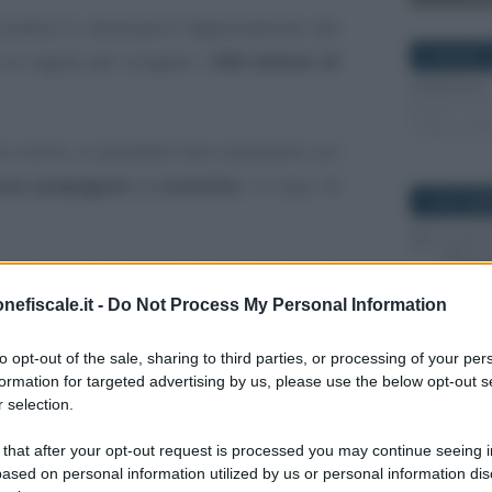
 pratica è necessaria l’approvazione del
22 MARZO 2
 le regole per erogare i
500 milioni di
i scorsi, è possibile fare previsioni sui
ve prepagate o ricariche
, in caso di
19 SETTEM
 era pari a 500 euro, alle istruzioni da
nefiscale.it -
Do Not Process My Personal Information
edicata a te 2026
, tutte le risposte si
ovvedimento.
to opt-out of the sale, sharing to third parties, or processing of your per
7 GIUGNO 2
formation for targeted advertising by us, please use the below opt-out s
e permette di ipotizzare che alcune
 selection.
, saranno adottate anche nel 2026.
 that after your opt-out request is processed you may continue seeing i
ased on personal information utilized by us or personal information dis