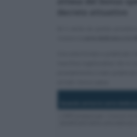
attesa del bonus sp
decreto attuativo
Ed è anche da questa procedura
ricevere la
carta dedicata a te 2
Una volta firmato e pubblicato il
macchina organizzativa che lo sc
provvedimento è stato pubblicato 
arrivati i bonus spesa.
Quando arriva la carta dedicat
L’INPS prepara per i Comuni le li
beneficiarie della carta dedicata 