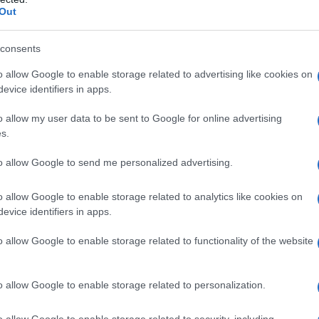
Out
consents
o allow Google to enable storage related to advertising like cookies on
evice identifiers in apps.
o allow my user data to be sent to Google for online advertising
on un
ISEE fino a 15.000 euro
e almeno
s.
no altre forme di sostegno, l’INPS ha
to allow Google to send me personalized advertising.
sorie per ogni territorio, tenendo conto
dati economici e anagrafici.
o allow Google to enable storage related to analytics like cookies on
evice identifiers in apps.
o allow Google to enable storage related to functionality of the website
o allow Google to enable storage related to personalization.
o allow Google to enable storage related to security, including