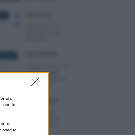
Francesco Oliva
-
026
LEGGI E PRASSI
Contributi Inps Srl: i
“falsi miti” sul socio
finanziatore
Francesco Rodorigo
-
BRE 2023
LEGGI E PRASSI
Sicurezza sul lavoro: le
novità del modello
OT23 per la riduzione
dei premi INAIL
sonal or
Anna Maria D’Andrea
-
024
ection to
LEGGI E PRASSI
Domanda carta
acquisti: requisiti e
nterest-
come si richiede
closed to