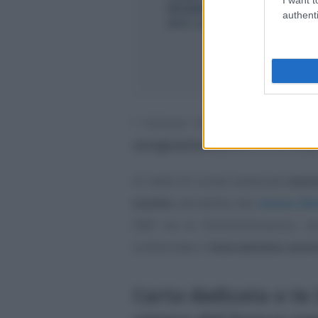
authenti
I Comuni hanno, poi, validato
assegnazione
grazie al coinvolgi
Al netto di nuove eventuali
nuove
novità
introdotte dal
nuovo De
ISEE tra le Amministrazioni, v
confermato il
meccanismo auto
Carta dedicata a te 