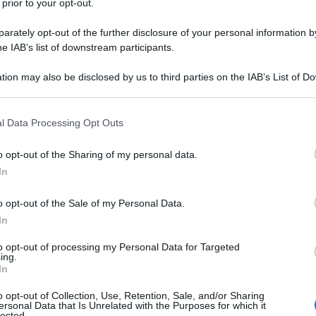
 prior to your opt-out.
rta dedicata a te
ene?
rately opt-out of the further disclosure of your personal information by
he IAB’s list of downstream participants.
assegnazione
: dalla prima annualità, il
tion may also be disclosed by us to third parties on the IAB’s List of 
 that may further disclose it to other third parties.
osciuto alle famiglie
senza presentare
 that this website/app uses one or more Google services and may gath
l Data Processing Opt Outs
including but not limited to your visit or usage behaviour. You may click 
 to Google and its third-party tags to use your data for below specifi
ti tra INPS, Comuni e Poste Italiane
,
o opt-out of the Sharing of my personal data.
ogle consent section.
In
ta comunicata la possibilità di ottenere
pese alimentari e in passato anche per
o opt-out of the Sale of my Personal Data.
In
to opt-out of processing my Personal Data for Targeted
ing.
In
o opt-out of Collection, Use, Retention, Sale, and/or Sharing
ersonal Data that Is Unrelated with the Purposes for which it
lected.