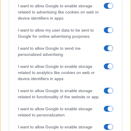
I want to allow Google to enable storage
related to advertising like cookies on web or
device identifiers in apps.
Iscriviti alla nostra
NEWSLETTER
I want to allow my user data to be sent to
Google for online advertising purposes.
Resta informato su notizie, aggiornamenti fiscali
I want to allow Google to send me
e moduli scaricabili!
personalized advertising.
I want to allow Google to enable storage
related to analytics like cookies on web or
device identifiers in apps.
I want to allow Google to enable storage
Acconsento al
trattamento dei dati personali
ai sensi degli
related to functionality of the website or app.
articoli 13-14 del GDPR 2016/679.
I want to allow Google to enable storage
related to personalization.
I want to allow Google to enable storage