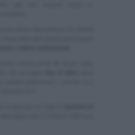
tto agli altri incentivi fiscali su
 energetica.
tivo dal valore importante per chi intende
 a verde delle aree esterne della propria
omuni
di
edifici condominiali
.
serito il bonus verde del 36 per cento
ulla casa prorogate
fino al 2024
, senza
o previste dall’articolo 1, comma 12 e
7 dicembre 2017.
ta dunque per un importo
massimo di
 della spesa, entro il limite di 5.000 euro