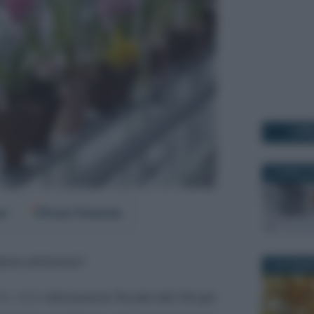
I PI
10 APRILE 
er
Fonti Preferite
pese ammesse
?
6 NOVEMBR
nti nella
detrazione fiscale del 36 per