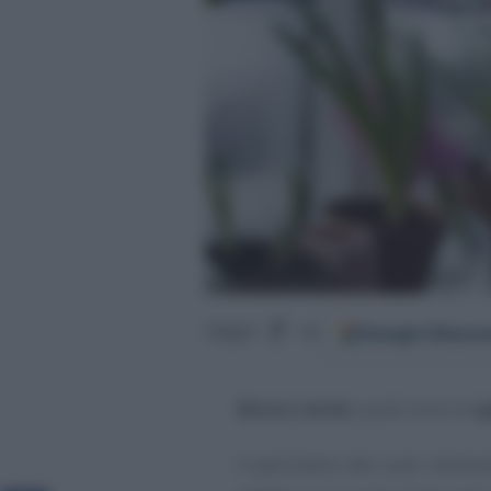
Google
Discov
Segui
su
Bonus verde
, quali sono le
s
Il perimetro dei costi rientra