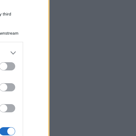
forma fiscale:
 dalle rendite
 third
 contro
e
Downstream
er and store
to grant or
ed purposes