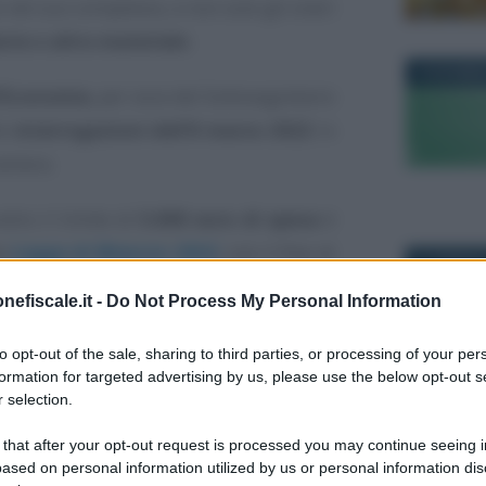
 nel suo complesso, e non solo gli oneri
nte o altro materiale
.
19 DICEMBR
l’Economia
, per voce del Sottosegretario
le
interrogazioni dell’8 marzo 2022
in
amera.
ntro il limite di
5.000 euro di spesa
è
la
Legge di Bilancio 2022
, con il fine di
21 GENNAIO
istemazione a verde di giardini e aree
nefiscale.it -
Do Not Process My Personal Information
to opt-out of the sale, sharing to third parties, or processing of your per
formation for targeted advertising by us, please use the below opt-out s
ono le spese
 selection.
chiarezza
Anna Maria
6 OTTOBRE
 that after your opt-out request is processed you may continue seeing i
IMPOSTE
ased on personal information utilized by us or personal information dis
Catasto,