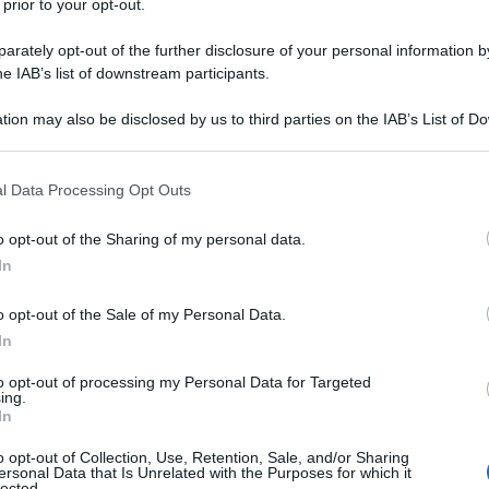
rde
incentiva le spese sostenute per la
 prior to your opt-out.
con la ri
le novità,
private
, pertinenze e recinzioni e per la
rately opt-out of the further disclosure of your personal information by
al bonus
e e giardini pensili
.
he IAB’s list of downstream participants.
l’evasion
tion may also be disclosed by us to third parties on the IAB’s List of 
in detrazione al 36 per cento
, entro
 that may further disclose it to other third parties.
per unità immobiliare ad uso abitativo,
 that this website/app uses one or more Google services and may gath
l Data Processing Opt Outs
mplessivamente sostenuti
per la
including but not limited to your visit or usage behaviour. You may click 
 to Google and its third-party tags to use your data for below specifi
istemazione a verde.
o opt-out of the Sharing of my personal data.
ogle consent section.
In
i incentivi tra quelli riconosciuti per gli
o opt-out of the Sale of my Personal Data.
ta all’interrogazione dell’8 marzo 2022 il
In
ono le
spese ammesse in detrazione
to opt-out of processing my Personal Data for Targeted
ing.
In
o opt-out of Collection, Use, Retention, Sale, and/or Sharing
ersonal Data that Is Unrelated with the Purposes for which it
lected.