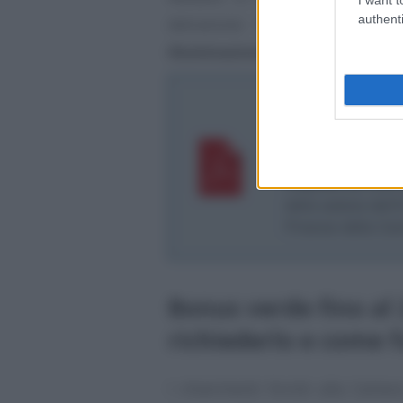
authenti
detrazione fiscale dall’IRPE
illuminazione e complementi d
Interrogazione 5
sull’applicazion
fattispecie di in
Risposta all’inter
della seduta del
Finanze della Ca
Bonus verde fino al 
richiederlo e come 
I chiarimenti forniti alla Camer