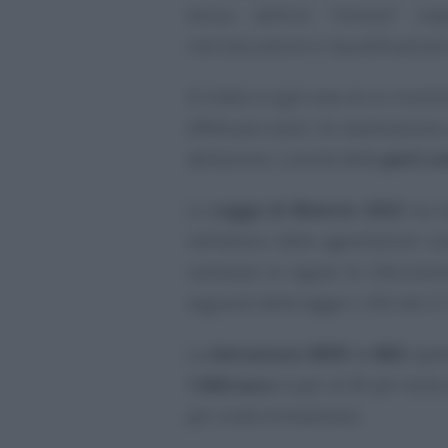
bonus edilizio “minore” rispe
ristrutturazioni e riqualificazione
Si tratta in ogni caso di un incen
effettuare lavori di sistemazione
abitazione, o anche delle
parti c
La
Legge di Bilancio 2022
ha in
nell’elenco delle agevolazioni s
cambiare le regole di riferiment
seguenti della legge n. 205 del 2
La
detrazione IRPEF o IRES
spet
1.800 euro
: è pari al 36 per cento
per unità immobiliare.