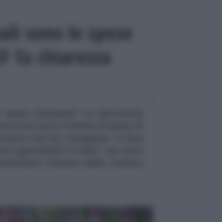
ali sono le spese
 fa chiarezza
e spese ammesse? La detrazione
nosciuta entro il limite di spesa di
ervento nel suo complesso. A fare
sti agevolabili è il MEF, nel corso
ommissione Finanze della Camera