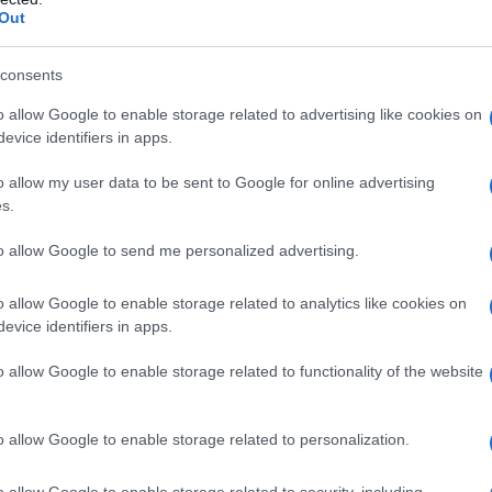
Out
consents
o allow Google to enable storage related to advertising like cookies on
evice identifiers in apps.
o allow my user data to be sent to Google for online advertising
s.
e Entrate con la circolare n. 7/E/2021, il
to allow Google to send me personalized advertising.
e sostenute
ai fini della realizzazione
o allow Google to enable storage related to analytics like cookies on
ull’area interessata
che consiste nella
evice identifiers in apps.
so di
rinnovo dell’esistente
.
o allow Google to enable storage related to functionality of the website
pese complessivamente rientranti
 o l’altro materiale acquistato.
o allow Google to enable storage related to personalization.
alla possibilità di essere portate in
o allow Google to enable storage related to security, including