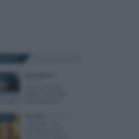
Ù LETTI
Marcello Maiorino
-
2023
IMPOSTE
Cessione immobili
abitativi: l’imponibilità
delle plusvalenze
Rosy D’Elia
-
IMPOSTE
E 2025
Taglio IRPEF, chi ci
guadagna? In arrivo
circa un euro al giorno