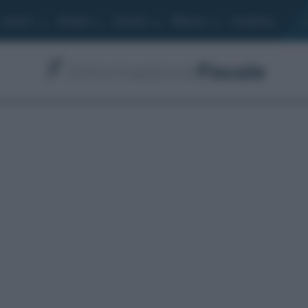
Lavoro
Moduli
Società
Bilancio
Academy