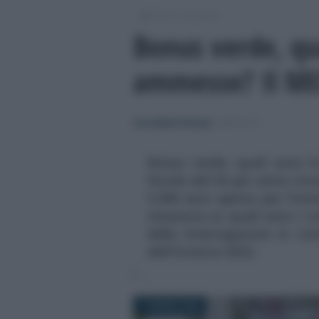
/
/
Fisco
Imposte
Bonus verde, qu
ammesse? Il MEF
Anna Maria D’Andrea
-
IMPOSTE
Bonus verde, quali sono l
fiscale del 36 per cento rico
5.000 euro spetta per l'int
chiarezza su quali sono i co
delle interrogazioni in C
dell'8 marzo 2022.
11 MARZO 2022