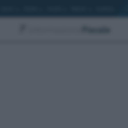
Lavoro
Moduli
Società
Bilancio
Academy