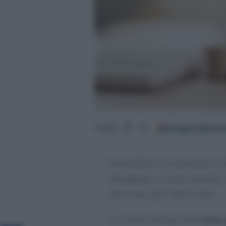
Google
Discov
Segui
su
Possibilità di riconoscere un
attingendo ai fondi stanziati
dei minori per l’anno 2026.
La novità emerge dalle
linee