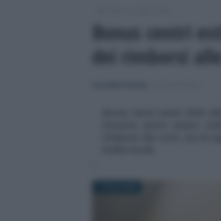
/
/
Lavoro
Leggi e prassi
Bonus centri est
dei rimborsi all
Anna Maria D’Andrea
-
LEGGI E PRASSI
Bonus centri estivi 2026 all
Governo potrà essere util
rimborso dei costi, ma le re
livello locale
1 LUGLIO 2026