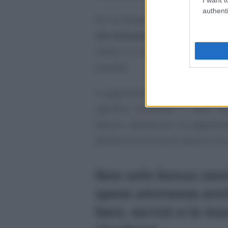
authenti
Per le famiglie diventa quindi c
siti istituzionali
del proprio terr
messe in campo che per la succ
previsto.
Il pagamento sarà in ogni caso 
specifica domanda e della docu
fatture, attestazioni di pagament
delibere di Giunta di ciascun Co
Non solo bonus centri
spese ammesse anche
beni, servizi e la m