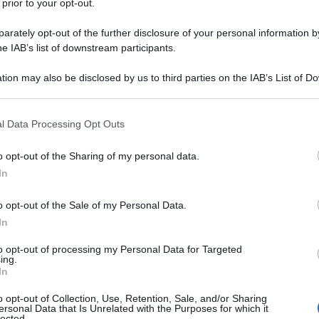
 prior to your opt-out.
25 OTTOBR
rately opt-out of the further disclosure of your personal information by
he IAB’s list of downstream participants.
ticolo 1, comma 222, della Legge 30
 campo un finanziamento pari a circa
69
tion may also be disclosed by us to third parties on the IAB’s List of 
 that may further disclose it to other third parties.
 che entro la fine di maggio hanno
 that this website/app uses one or more Google services and may gath
l Data Processing Opt Outs
including but not limited to your visit or usage behaviour. You may click 
 to Google and its third-party tags to use your data for below specifi
o opt-out of the Sharing of my personal data.
 servizi socio-educativi territoriali, dei
ogle consent section.
In
vi per i minori di età compresa tra 0 e 17
o opt-out of the Sale of my Personal Data.
In
 dal provvedimento, spicca la possibilità
to opt-out of processing my Personal Data for Targeted
erogare
rimborsi diretti alle famiglie
.
ing.
In
o opt-out of Collection, Use, Retention, Sale, and/or Sharing
ersonal Data that Is Unrelated with the Purposes for which it
lected.