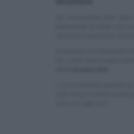
strutture
Per l’ammissibilità delle spese 
Dipartimento ha fissato una cron
interesserà in particolare i comu
Le iniziative e la frequenza dei cen
per i minori devono essere real
e il 31 dicembre 2026
.
I Comuni dovranno assumere gli 
2026, mentre le relative somme p
entro il 31 luglio 2027.