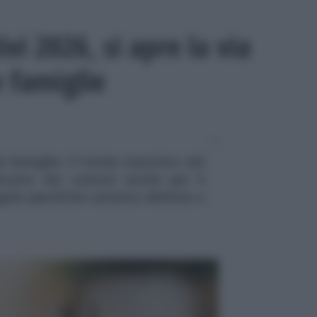
ivi 2026, si apre la via
e famiglie
e famiglie: il Fondo stanziato dal
izzato dai comuni anche per il
gole specifiche saranno definite a