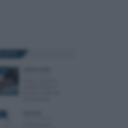
Ù LETTI
Gianfranco Antico
-
2025
LEGGI E PRASSI
Accessi, ispezioni e
verifiche: l’accesso
presso lo studio del
professionista
Rosy D’Elia
-
022
LEGGI E PRASSI
Comunicazione