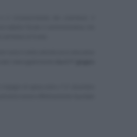
e il riconoscimento dei contributi, il
o-tabella fiscale e amministrativa che
ni ammessi al Fondo.
tri estivi e delle attività socio-educative
izzate inderogabilmente
tra il 1º giugno
impegni di spesa entro il 31 dicembre
otranno essere effettivamente liquidate