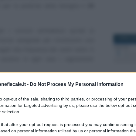
 per le politiche della famiglia il
30
 per i comuni ammettono quindi la
8 APRILE 2
 risorse assegnate per riconoscere una
egati alla frequenza dei centri estivi. A
o saranno in ogni caso i regolamenti
nefiscale.it -
Do Not Process My Personal Information
026, alle famiglie il
27 SETTEM
ostenuti
to opt-out of the sale, sharing to third parties, or processing of your per
formation for targeted advertising by us, please use the below opt-out s
 selection.
e della famiglia della Presidenza del
 that after your opt-out request is processed you may continue seeing i
ato le linee guida operative relative al
ased on personal information utilized by us or personal information dis
cative a favore dei minori per l’anno