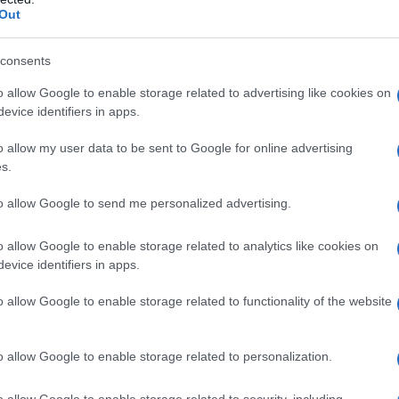
Out
consents
o allow Google to enable storage related to advertising like cookies on
evice identifiers in apps.
o allow my user data to be sent to Google for online advertising
s.
se statali possono infatti predisporre
to allow Google to send me personalized advertising.
ute
dalle famiglie i cui figli abbiano
o allow Google to enable storage related to analytics like cookies on
socio-educativi, sia pubblici che privati.
evice identifiers in apps.
o allow Google to enable storage related to functionality of the website
tive di utilizzo delle risorse saranno le
za, è verosimile ipotizzare che le regole
o allow Google to enable storage related to personalization.
ritoriale, creando un sistema di
bonus
a
o allow Google to enable storage related to security, including