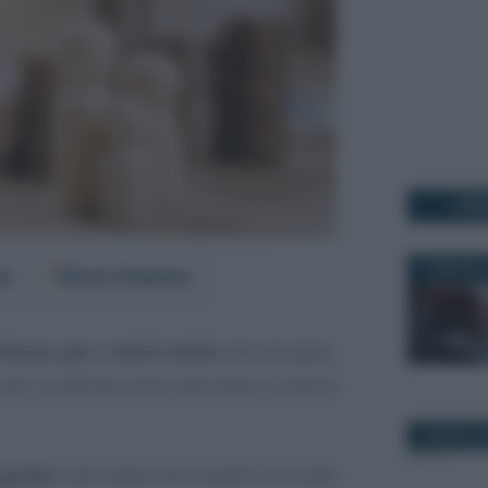
I PI
11 MAGGIO 
er
Fonti Preferite
bonus per i centri estivi
alle famiglie,
 per le attività socio-educative a favore
2 MARZO 2
 guide
sulle spese ammissibili al Fondo