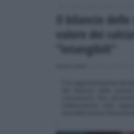
/
/
Contabilità e impresa
Bilancio e princip
Il bilancio delle 
valore dei calcia
“intangibili”
Domenico Catalano
-
BILANCIO E PRINCIPI CO
È la rappresentazione dei ben
del bilancio delle societ
caricamento fino all'ammo
soffermiamoci sulla rappre
immobilizzazioni immateria