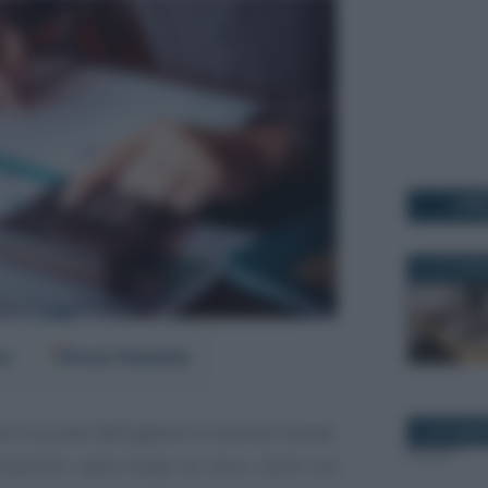
I PI
31 OTTOBR
er
Fonti Preferite
lare tra Jude Bellngham e Lamine Yamal,
4 NOVEMBR
ivertire nella finale di Euro 2024 tra