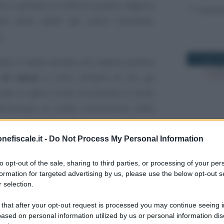
amo a pensare un attimo quanto valgono
ato delle stelle del calcio mondiale.
..
10 LUGLIO 
ente si sente sempre più spesso parlare
 di calcio
e sono sempre di più gli
ssati a capire come funzionano e quali
izionano le scelte economiche delle
14 DICEMBR
nefiscale.it -
Do Not Process My Personal Information
cio
si caratterizza per l’elevato valore
to opt-out of the sale, sharing to third parties, or processing of your per
vero i calciatori o meglio: sul valore dei
formation for targeted advertising by us, please use the below opt-out s
oni.
 selection.
prietà
rappresentano, infatti, una delle
 that after your opt-out request is processed you may continue seeing i
25 AGOSTO
ased on personal information utilized by us or personal information dis
Patrimoniale
, documento obbligatorio