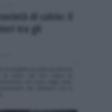
i contabili
società di calcio: il
tori tra gli
NTABILI
i intangibili una delle peculiarità
à di calcio: dal loro valore di
rtamento nel corso degli anni,
sentazione dei calciatori tra le
li