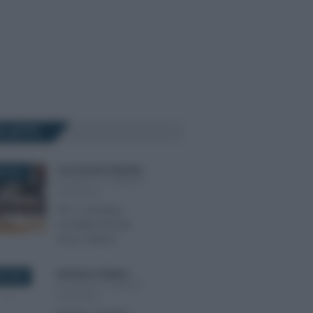
Ù LETTI
Luca Antonio Esposito
-
E 2021
BILANCIO E PRINCIPI
CONTABILI
OIC X: principio
contabile Enti del
Terzo Settore
Domenico Catalano
-
E 2023
BILANCIO E PRINCIPI
CONTABILI