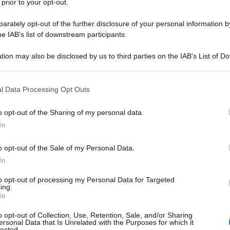
 prior to your opt-out.
approvare ogni anno insieme al conto
rately opt-out of the further disclosure of your personal information by
io e alla nota integrativa.
he IAB’s list of downstream participants.
cio
, il valore dei calciatori viene indicato
tion may also be disclosed by us to third parties on the IAB’s List of 
 that may further disclose it to other third parties.
passività della società nello
Stato
 that this website/app uses one or more Google services and may gath
ra le immobilizzazioni immateriali ad
l Data Processing Opt Outs
including but not limited to your visit or usage behaviour. You may click 
 to Google and its third-party tags to use your data for below specifi
o opt-out of the Sharing of my personal data.
ogle consent section.
In
teria per capire quali sono gli elementi
ilancio di una società
calcistica e per
o opt-out of the Sale of my Personal Data.
o il valore di un calciatore all’interno
In
to opt-out of processing my Personal Data for Targeted
ing.
In
tà di calcio: il
o opt-out of Collection, Use, Retention, Sale, and/or Sharing
ersonal Data that Is Unrelated with the Purposes for which it
lected.