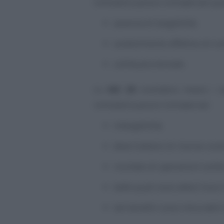
immobilizzazioni immateriali quel
assenza di tangibilità;
sostenimento effettivo di cos
utilità pluriennale.
Lo
IAS 38
considera invece i se
immobilizzazioni immateriali:
intangibilità;
deve trattarsi di risorse cont
risultato di operazioni svolte
dalle quali sono attesi futur
tali benefici sono misurabili