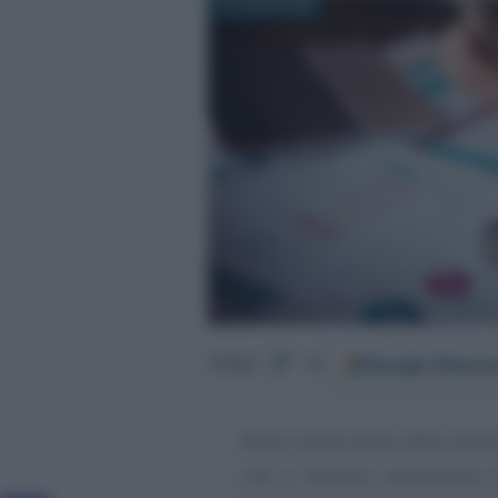
14 LUGLIO 2024
Google
Discov
Segui
su
Nella serata della sfida stel
che ci faranno certamente d