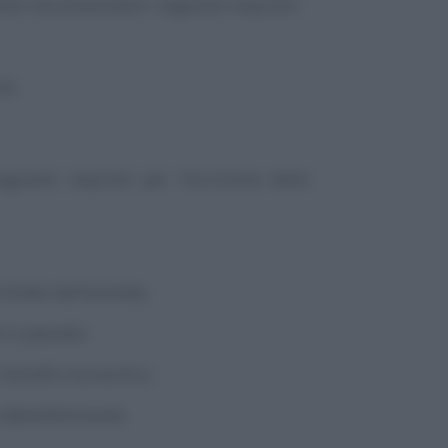
le che presentano i seguenti requisiti:
ti;
guenti requisiti per l’iscrizione delle
rollate dall’azienda;
 in passato;
i benefici economici;
 attendibilmente.