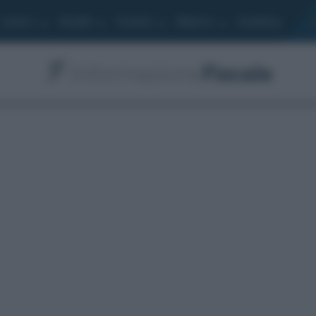
Lavoro
Moduli
Società
Bilancio
Academy