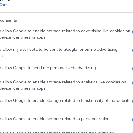
 tra le
Out
angibili
consents
o allow Google to enable storage related to advertising like cookies on
evice identifiers in apps.
o allow my user data to be sent to Google for online advertising
s.
to allow Google to send me personalized advertising.
o allow Google to enable storage related to analytics like cookies on
evice identifiers in apps.
o allow Google to enable storage related to functionality of the website
ei calciatori all’interno del bilancio
.
o allow Google to enable storage related to personalization.
oduzione, i calciatori sono considerati
o allow Google to enable storage related to security, including