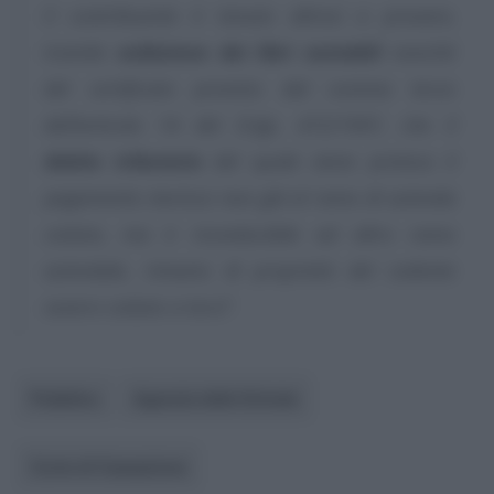
Il contribuente è tenuto altresì a provare,
tramite
esibizione dei libri contabili
nonché
del certificato previsto dal comma terzo
dell’articolo 14 del D.lgs. 472/1997, che il
debito tributario
del quale viene preteso il
pagamento inerisce non già al ramo di azienda
ceduto, ma è riconducibile ad altro ramo
aziendale, rimasto di proprietà del cedente
ovvero ceduto a terzi”
.
Pubblico
Agenzia delle Entrate
Corte di Cassazione