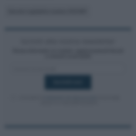
Decreto Legislativo numero 472/1997
Iscriviti alla nostra newsletter
Resta informato su notizie, aggiornamenti fiscali
e moduli scaricabili!
Acconsento al
trattamento dei dati personali
ai sensi degli
articoli 13-14 del GDPR 2016/679.