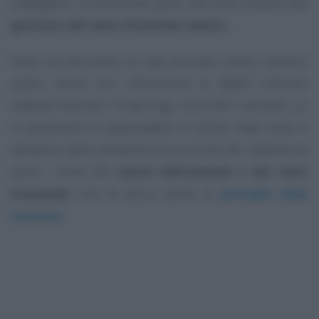
obbligatori, a condizione, però, che siano inerenti alla
gestione del ramo d’azienda ceduto
.
Deve ora discutersi se tale principio possa ritenersi
valido anche con riferimento ai debiti tributari
laddove l’articolo 14 del D.lgs. 472/1997, secondo cui
il cessionario è responsabile in solido, fatto salvo il
beneficio della preventiva escussione del cedente ed
entro i limiti del
valore dell’azienda o del ramo
d’azienda
, non fa alcun cenno al
principio della
inerenza
.