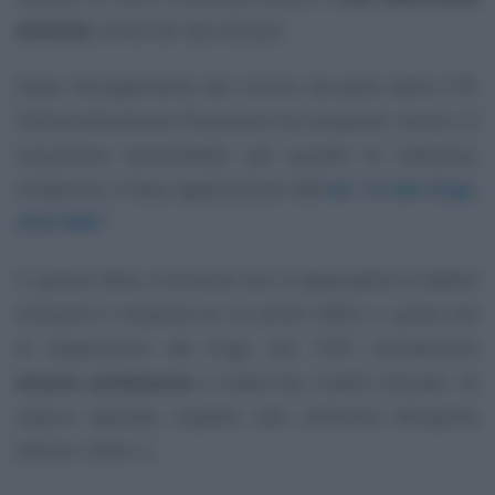
azienda
, come nel caso
de qua
.
Dopo l’accoglimento del ricorso da parte della CTR,
l’Amministrazione finanziaria ha proposto ricorso in
cassazione lamentando, per quanto di interesse,
violazione e falsa applicazione dell’
art 14 del D.lgs.
472/1997
.
A parere della ricorrente non è applicabile al debito
tributario il disposto di cui all’art 2560 c.c. posto che
le disposizioni del D.lgs. del 1997 introducono
misure antielusive
a tutela dei crediti tributari, di
natura speciale rispetto alla ordinaria disciplina
dell’art. 2560 c.c.