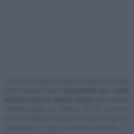
In particolare l’Agenzia ritiene erronea la estensione
della limitazione della
responsabilità per i debiti
inerenti il ramo di azienda ceduto
anche al debito
tributario, posto che l’articolo 14 cit., al comma
primo, prevede esclusivamente quale limitazione di
responsabilità il valore di quanto acquistato, e il