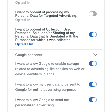
Opted In
grant or deny consent to Google and its third-party tags to
Sindacale
use your data for below specified purposes in below Google
I want to opt-out of processing my
consent section.
Personal Data for Targeted Advertising.
Opted In
Carla Mele
-
19 MARZO 2019
BILANCIO E PRINCIPI
I want to opt-out of Collection, Use,
CONTABILI
Retention, Sale, and/or Sharing of my
Rivalutazione beni d’impresa:
Personal Data that Is Unrelated with the
Purposes for which it was collected.
chiarimenti dall’OIC
Opted Out
Google consents
I want to allow Google to enable storage
related to advertising like cookies on web or
device identifiers in apps.
Iscriviti alla nostra
NEWSLETTER
I want to allow my user data to be sent to
Google for online advertising purposes.
Resta informato su notizie, aggiornamenti fiscali
I want to allow Google to send me
e moduli scaricabili!
personalized advertising.