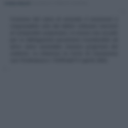
Emiliano Marvulli
-
BILANCIO E PRINCIPI CONTABILI
Cessione del ramo di azienda: il cessionari è
responsabile solo dei debiti tributari inerenti
al compendio acquistato, lo stesso non accade
per le obbligazioni pecuniarie riconducibili ad
altro ramo aziendale rimasto proprietà del
cedente. Lo chiarisce la Corte di Cassazione
con l'Ordinanza n. 11678 dell'11 aprile 2022.