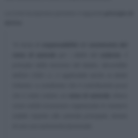
La Corte ha espresso pertanto il seguente
principio di
diritto
:
“In tema di
responsabilità
del
cessionario del
ramo di azienda
per i debiti del
cedente
, il
principio della inerenza del debito, desumibile
dall’art 2560 c.c. è applicabile anche ai debiti
tributari, a condizione che il contribuente provi
che è stato ceduto un
ramo di azienda
, inteso
come entità economica organizzata in maniera
stabile rispetto alla azienda principale, dotata
di una sua autonomia funzionale.