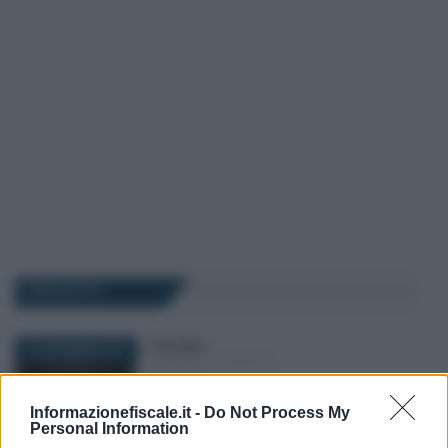
I PIÙ LETTI
Carla Mele
-
15 DICEMBRE 2017
BILANCIO E PRINCIPI
CONTABILI
Perdite deducibili in regime di
Informazionefiscale.it -
Do Not Process My
cassa: nuova proposta nel
Personal Information
DdL Bilancio 2018