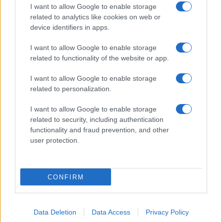
I want to allow Google to enable storage
related to analytics like cookies on web or
device identifiers in apps.
I want to allow Google to enable storage
Acconsento al
trattamento dei dati personali
ai sensi degli
related to functionality of the website or app.
articoli 13-14 del GDPR 2016/679.
I want to allow Google to enable storage
related to personalization.
I want to allow Google to enable storage
Informazione Fiscale S.r.l. - P.I. / C.F.: 13886391005
related to security, including authentication
Testata giornalistica iscritta presso il Tribunale di Velletri al n°
functionality and fraud prevention, and other
14/2018
|
Iscrizione ROC n. 31534/2018
user protection.
Redazione e contatti
|
Informativa sulla Privacy
Preferenze privacy
|
Whistleblowing
|
Codice Etico
|
Modello 231
|
ISO
9001:2015
CONFIRM
Data Deletion
Data Access
Privacy Policy
2