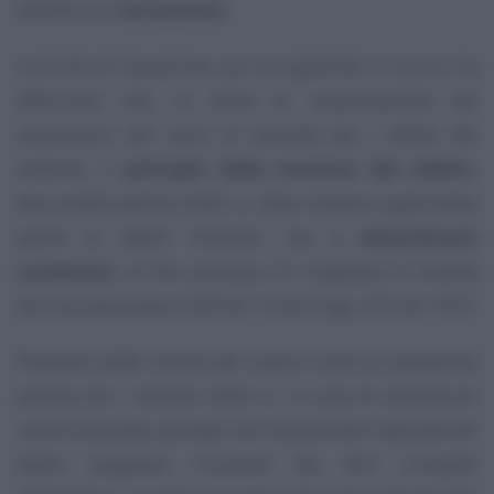
beneficio di
escussione
.
La Corte di Cassazione, pur accogliendo il ricorso, ha
affermato che, in tema di responsabilità del
cessionario del ramo di azienda per i debiti del
cedente, il
principio della inerenza del debito
,
desumibile dall’art 2560 c.c. deve ritenersi applicabile
anche ai debiti tributari, ma a
determinate
condizioni
, al fine precipuo di rispettare le finalità
anti elusive proprie dell’art. 14 del D.lgs. 472 del 1997.
Partendo dalle norme del codice civile la Cassazione
precisa che l ’articolo 2560 c.c., in caso di cessione di
ramo d’azienda, prevede che l’acquirente risponde dei
debiti pregressi risultanti dai libri contabili