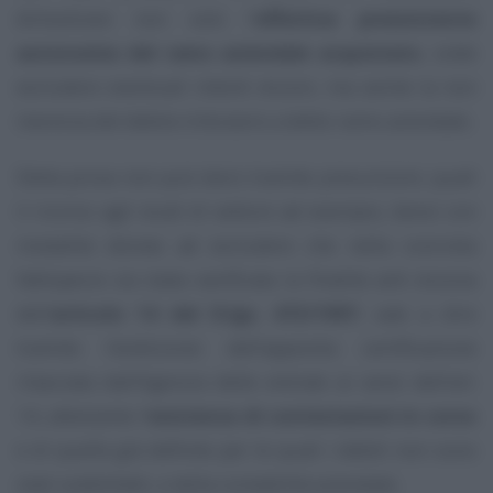
dimostrare non solo l’
effettiva preesistente
autonomia del ramo aziendale acquistato
, onde
escludere eventuali intenti elusivi, ma anche la non
inerenza del debito tributario a detto ramo aziendale.
Detta prova non può darsi tramite presunzioni, quali
il ricorso agli studi di settore ad esempio, bensì con
modalità idonee ad escludere che nella concreta
fattispecie sia stata vanificata la finalità anti elusiva
dell’
articolo 14 del D.lgs. 472/1997
, vale a dire
tramite l’esibizione dell’apposita certificazione
rilasciata dall’Agenzia delle entrate ai sensi dell’art.
14, attestante l’
esistenza di contestazioni in corso
e di quelle già definite per le quali i debiti non sono
stati soddisfatti, e della contabilità aziendale.