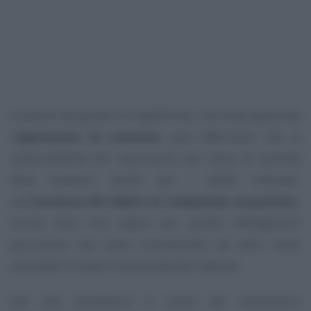
A parere dei giudici di legittimità, una volta appurata
l’
operazione di cessione
, può affermarsi che la
responsabilità del cessionario del ramo di azienda
deve fondarsi, anche per i debiti tributari,
sull’
inerenza del debito al compendio acquistato
,
sicché essa non opera per quelle obbligazioni
pecuniarie che siano riconducibili ad altro ramo
aziendale rimasto di proprietà del cedente.
Dal lato probatorio è onere del cessionario