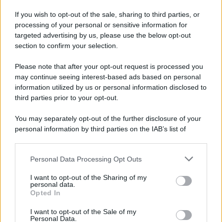
If you wish to opt-out of the sale, sharing to third parties, or
processing of your personal or sensitive information for
Cristina Cherubini
-
25 LUGLIO 2020
targeted advertising by us, please use the below opt-out
BILANCIO E PRINCIPI
section to confirm your selection.
CONTABILI
Imposte differite 2020: un
Please note that after your opt-out request is processed you
esempio pratico
may continue seeing interest-based ads based on personal
information utilized by us or personal information disclosed to
third parties prior to your opt-out.
Luca Antonio Esposito
-
15 FEBBRAIO 2022
BILANCIO E PRINCIPI
CONTABILI
You may separately opt-out of the further disclosure of your
personal information by third parties on the IAB’s list of
Novità sulla contabilità di
downstream participants.
magazzino nel Decreto
Fiscale 2022
Personal Data Processing Opt Outs
This information may also be disclosed by us to third parties
on the IAB’s List of Downstream Participants that may further
I want to opt-out of the Sharing of my
disclose it to other third parties.
Giuseppe Moschella
-
personal data.
7 MAGGIO 2018
BILANCIO E PRINCIPI
Opted In
Please note that this website/app uses one or more Google
CONTABILI
services and may gather and store information including but
Revisione legale: la relazione
I want to opt-out of the Sale of my
Personal Data.
not limited to your visit or usage behaviour. You may click to
unitaria del Collegio