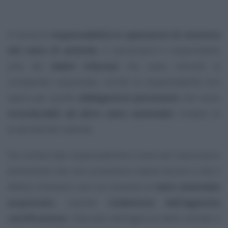
In tema di
responsabilità in operazioni di cessione
del ramo di azienda
, il cessionario è responsabile
solo dei
debiti tributari
che siano inerenti al
compendio acquistato, sicché la responsabilità non
opera per quelle
obbligazioni pecuniarie
che siano
riconducibili ad altro ramo aziendale
rimasto di
proprietà del cedente.
Per evitare tale responsabilità è onere del cessionario
dimostrare che non sussistono intenti elusivi e che il
debito tributario non sia inerente al
ramo aziendale
acquistato
, tramite l’
esibizione dell’apposita
certificazione
rilasciata dall’Agenzia delle entrate e