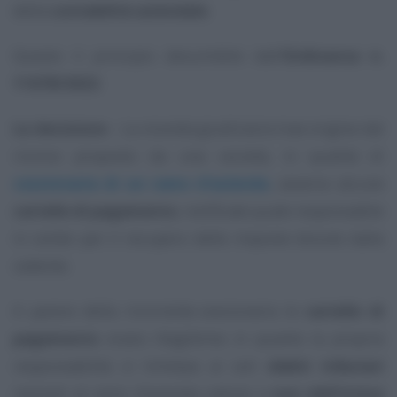
della
contabilità aziendale
.
Questo il principio desumibile dall’
Ordinanza n.
11678/2022
.
La decisione
– La vicenda giudiziaria trae origine dal
ricorso proposto da una società, in qualità di
cessionaria di un ramo d’azienda
, avverso alcune
cartelle di pagamento
, notificate quale responsabile
in solido per il recupero delle imposte dovute dalla
cedente.
A parere della ricorrente-cessionaria le
cartelle di
pagamento
erano illegittime in quanto la propria
responsabilità si limitava ai soli
debiti tributari
inerenti al ramo d’azienda ceduto e
non dell’intera