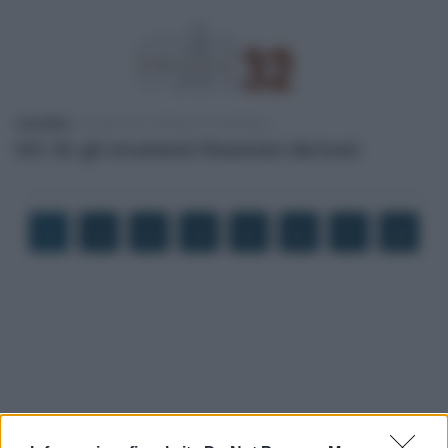
Carla Mele
-
BILANCIO E PRINCIPI CONTABILI
OIC 32: gli strumenti finanziari derivati
1
2
3
4
5
6
7
8