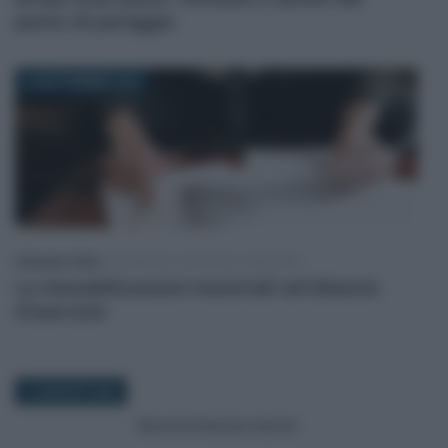
punto di pareggio
18 SETTEMBRE 2024
Francesco Oliva
-
BILANCIO E PRINCIPI CONTABILI
Le immobilizzazioni materiali nel bilancio
d’esercizio
14 AGOSTO 2024