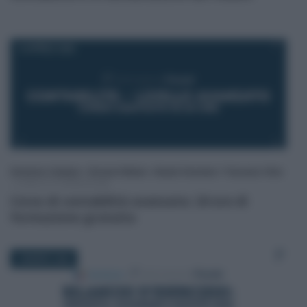
10 APRILE 2026
Domenico Catalano
/
Giovanni Malara
/
Alessia Veneziane
/
Francesco Oliva
-
CORSI DI FORMAZIONE
Corso di contabilità avanzata: 24 ore di
formazione gratuita
2 MARZO 2026