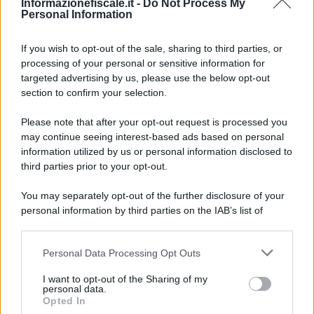
Informazionefiscale.it -
Do Not Process My
Personal Information
If you wish to opt-out of the sale, sharing to third parties, or
processing of your personal or sensitive information for
targeted advertising by us, please use the below opt-out
I PIÙ LETTI
section to confirm your selection.
Please note that after your opt-out request is processed you
may continue seeing interest-based ads based on personal
Francesco Oliva
-
BILANCIO E PRINCIPI CONTABILI
information utilized by us or personal information disclosed to
Il leasing operativo e finanziario in contabilità e in dichiarazione
third parties prior to your opt-out.
dei redditi
You may separately opt-out of the further disclosure of your
personal information by third parties on the IAB’s list of
downstream participants.
Domenico Catalano
/
Giovanni Malara
/
Alessia Veneziane
/
Francesco Oliva
-
CORSI DI FORMAZIONE
Personal Data Processing Opt Outs
This information may also be disclosed by us to third parties
Corso di contabilità avanzata: 24 ore di formazione gratuita
on the IAB’s List of Downstream Participants that may further
I want to opt-out of the Sharing of my
disclose it to other third parties.
personal data.
Opted In
Please note that this website/app uses one or more Google
Francesco Oliva
/
Melissa Farneti
-
CORSI DI FORMAZIONE