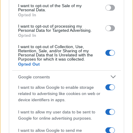
services and may gather and store information including but
Bilancio d’esercizio: deposito, scadenze e ultime novità
I want to opt-out of the Sale of my
Personal Data.
not limited to your visit or usage behaviour. You may click to
Opted In
grant or deny consent to Google and its third-party tags to
use your data for below specified purposes in below Google
I want to opt-out of processing my
Cristina Cherubini
-
CONTROLLO DI GESTIONE
consent section.
Personal Data for Targeted Advertising.
Break even point: formula e calcolo del punto di pareggio
Opted In
I want to opt-out of Collection, Use,
Retention, Sale, and/or Sharing of my
Personal Data that Is Unrelated with the
Francesco Oliva
-
BILANCIO E PRINCIPI CONTABILI
Purposes for which it was collected.
Le immobilizzazioni materiali nel bilancio d’esercizio
Opted Out
Google consents
I want to allow Google to enable storage
related to advertising like cookies on web or
device identifiers in apps.
Iscriviti alla nostra
NEWSLETTER
I want to allow my user data to be sent to
Google for online advertising purposes.
Resta informato su notizie, aggiornamenti fiscali
I want to allow Google to send me
e moduli scaricabili!