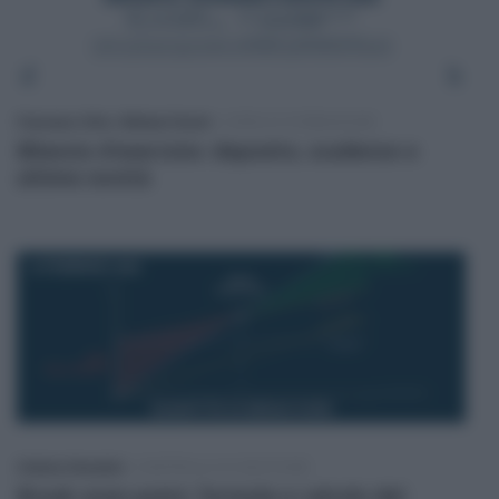
Francesco Oliva
/
Melissa Farneti
-
CORSI DI FORMAZIONE
Bilancio d’esercizio: deposito, scadenze e
ultime novità
10 FEBBRAIO 2026
Cristina Cherubini
-
CONTROLLO DI GESTIONE
Break even point: formula e calcolo del