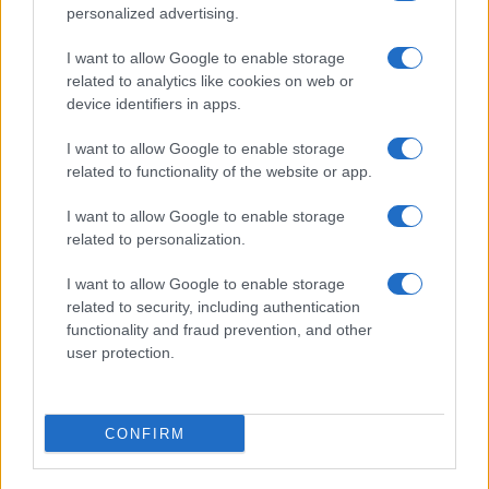
personalized advertising.
I want to allow Google to enable storage
related to analytics like cookies on web or
device identifiers in apps.
I want to allow Google to enable storage
Acconsento al
trattamento dei dati personali
ai sensi degli
related to functionality of the website or app.
articoli 13-14 del GDPR 2016/679.
I want to allow Google to enable storage
related to personalization.
I want to allow Google to enable storage
Informazione Fiscale S.r.l. - P.I. / C.F.: 13886391005
related to security, including authentication
Testata giornalistica iscritta presso il Tribunale di Velletri al n°
functionality and fraud prevention, and other
14/2018
|
Iscrizione ROC n. 31534/2018
user protection.
Redazione e contatti
|
Informativa sulla Privacy
Preferenze privacy
|
Whistleblowing
|
Codice Etico
|
Modello 231
|
ISO
9001:2015
CONFIRM