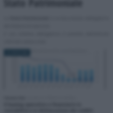
Stato Patrimoniale
Lo
Stato Patrimonial
e è un documento obbligatorio
del bilancio di esercizio.
Il suo schema obbligatorio è previsto dall’articolo
2424 del codice civile.
20 LUGLIO 2026
Francesco Oliva
-
BILANCIO E PRINCIPI CONTABILI
Il leasing operativo e finanziario in
contabilità e in dichiarazione dei redditi