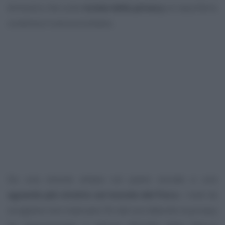
dimostra che sulla
tutela della privacy
un equilibrio
condiviso è ancora lontano.
Da una visione ampia sul piano sociale a uno
sguardo più stretto sul mondo del Fisco
, i nodi da
sciogliere non mancano: fin dal suo debutto la privacy