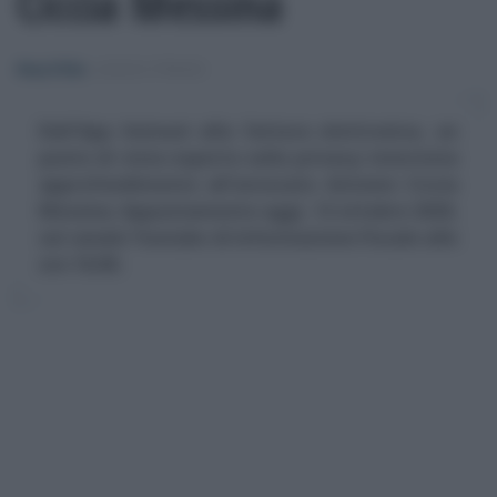
Ciccia Messina
Rosy D’Elia
-
LEGGI E PRASSI
Dall'App Immuni alla fattura elettronica, un
punto di vista esperto sulla privacy: intervista
approfondimento all'avvocato Antonio Ciccia
Messina. Appuntamento oggi, 12 ottobre 2020,
sul canale Youtube di Informazione Fiscale alle
ore 16.00.