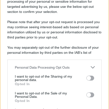
processing of your personal or sensitive information for
targeted advertising by us, please use the below opt-out
Francesco Rodorigo
-
21 MARZO 2022
section to confirm your selection.
LEGGI E PRASSI
SPID: identità digitale anche
Please note that after your opt-out request is processed you
per i minorenni ma con
may continue seeing interest-based ads based on personal
distinzioni tra under e over
information utilized by us or personal information disclosed to
14
third parties prior to your opt-out.
You may separately opt-out of the further disclosure of your
Francesco Rodorigo
-
1 MARZO 2024
personal information by third parties on the IAB’s list of
LEGGI E PRASSI
downstream participants.
Decreto Flussi 2024:
domanda per il nulla osta dal
Personal Data Processing Opt Outs
This information may also be disclosed by us to third parties
18 marzo, novità e istruzioni
on the IAB’s List of Downstream Participants that may further
I want to opt-out of the Sharing of my
disclose it to other third parties.
personal data.
Opted In
Alessio Mauro
-
LEGGI E PRASSI
23 SETTEMBRE 2025
Please note that this website/app uses one or more Google
Decreto Flussi: tutto pronto
services and may gather and store information including but
I want to opt-out of the Sale of my
per l’ultimo click day del 2025
Personal Data.
not limited to your visit or usage behaviour. You may click to
Opted In
grant or deny consent to Google and its third-party tags to
use your data for below specified purposes in below Google