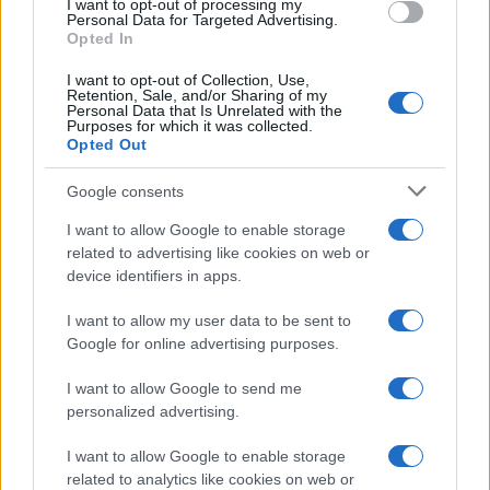
I want to opt-out of processing my
consent section.
Personal Data for Targeted Advertising.
Opted In
Anna Maria D’Andrea
-
17 FEBBRAIO 2020
LEGGI E PRASSI
I want to opt-out of Collection, Use,
Bonus bebè 2020: importo,
Retention, Sale, and/or Sharing of my
requisiti e come fare
Personal Data that Is Unrelated with the
Purposes for which it was collected.
domanda INPS
Opted Out
Google consents
I want to allow Google to enable storage
related to advertising like cookies on web or
device identifiers in apps.
Iscriviti alla nostra
NEWSLETTER
I want to allow my user data to be sent to
Google for online advertising purposes.
Resta informato su notizie, aggiornamenti fiscali
I want to allow Google to send me
e moduli scaricabili!
personalized advertising.
I want to allow Google to enable storage
related to analytics like cookies on web or