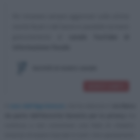
Per rimanere sempre aggiornati sulle ultime
novità fiscali e del lavoro è possibile iscriversi
gratuitamente al
canale YouTube di
Informazione Fiscale
:
Iscriviti al nostro canale
ISCRIVITI SUBITO
Il
caso dell’App Immuni
, che ha ottenuto il
via libera
da parte dell’Autorità Garante per la privacy
ma
continua a non convincere una fetta di cittadini,
timorosi di essere tracciati in tutti i loro spostamenti,