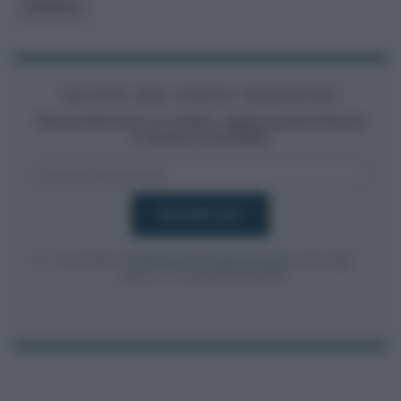
Pubblico
Iscriviti alla nostra newsletter
Resta informato su notizie, aggiornamenti fiscali
e moduli scaricabili!
Acconsento al
trattamento dei dati personali
ai sensi degli
articoli 13-14 del GDPR 2016/679.