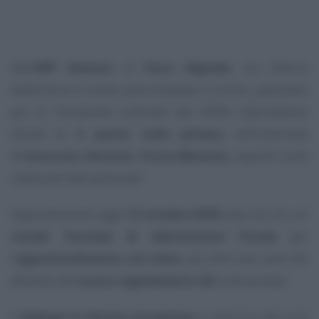
Dall’
APP Immuni
al
Fisco digitale
, tra fattura
elettronica e nuove precompilate in arrivo, passando
per la
“rivoluzione culturale”
del GDPR,
Informazione
Fiscale
fa
il punto sulla privacy
nell’intervista
all’
avvocato Antonio Ciccia Messina
, esperto sulla
tutela dei dati personali.
Appuntamento oggi
12 ottobre 2020
, alle ore 16, sul
canale Youtube di
Informazione Fiscale
per
l’
approfondimento sul tema
, ad oltre due anni dal
debutto del
nuovo regolamento UE
sulla privacy.
Il
dialogo in diretta streaming
si inserisce nel ciclo