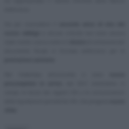
ha rappresentato il tallone d’Achille della fattura
elettronica.
Sta per concludersi il
secondo anno di vita del
nuovo obbligo
e alcune criticità non sono ancora
state risolte: una su tutte è il
divieto
di emissione del
documento fiscale in formato elettronico per le
prestazioni sanitarie
.
Nel frattempo all’orizzonte ci sono
nuove
precompilate in arrivo
, dal 2021 entreranno in
campo le bozze dei registri IVA e le comunicazioni
delle liquidazioni periodiche IVA, che pongono
nuove
sfide
.