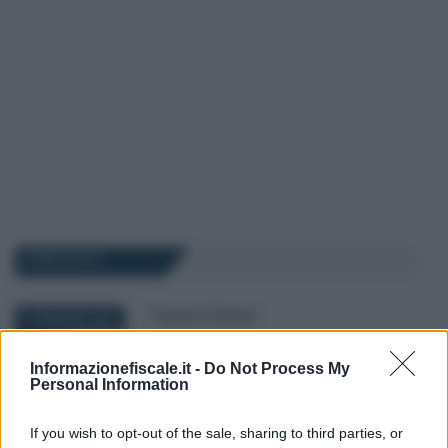
I PIÙ LETTI
Francesco Rodorigo
-
22 MAGGIO 2026
LEGGI E PRASSI
Esonero contributivo Zes,
Informazionefiscale.it -
Do Not Process My
nuovi requisiti per le
Personal Information
assunzioni al Sud: importo e
domanda
If you wish to opt-out of the sale, sharing to third parties, or