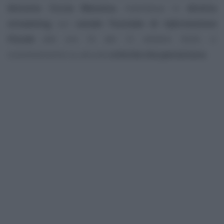
Antonio Ciccia Messina
, trasmessa in
diretta
streaming
sul
canale Youtube di
Informazione
Fiscale
alle ore 16 del 12 ottobre 2020, ci
concentreremo su alcune
criticità che persistono
.