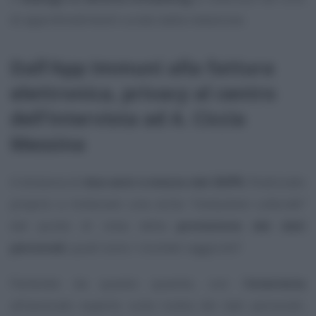
di approfondimenti curato dalla redazione.
Dall’App Immuni alla fattura
elettronica, privacy al centro
dell’intervista ad A. Ciccia
Messina
A distanza di
due anni e mezzo dal GDPR
, finalizzato
proprio a innescare una sorta
“rivoluzione culturale”
dal punto di vista della
protezione dei dati
personali
, quali sono i risultati raggiunti?
Partendo da questo quesito, con l’
intervista
all’avvocato esperto sulla tutela dei dati personali,