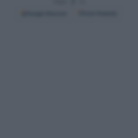
Segui
su
Google
Discover
Fonti Preferite