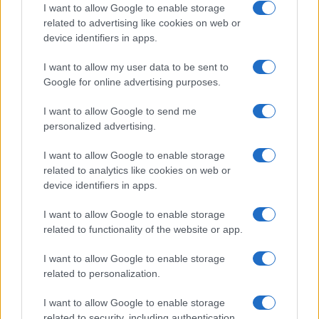
I want to allow Google to enable storage
related to advertising like cookies on web or
device identifiers in apps.
Iscriviti alla nostra
NEWSLETTER
I want to allow my user data to be sent to
Google for online advertising purposes.
Resta informato su notizie, aggiornamenti fiscali
I want to allow Google to send me
e moduli scaricabili!
personalized advertising.
I want to allow Google to enable storage
related to analytics like cookies on web or
device identifiers in apps.
I want to allow Google to enable storage
Acconsento al
trattamento dei dati personali
ai sensi degli
related to functionality of the website or app.
articoli 13-14 del GDPR 2016/679.
I want to allow Google to enable storage
related to personalization.
I want to allow Google to enable storage
Informazione Fiscale S.r.l. - P.I. / C.F.: 13886391005
related to security, including authentication