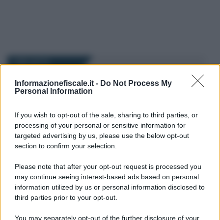
I PIÙ LETTI
Informazionefiscale.it -
Do Not Process My
Francesco Rodorigo
-
Personal Information
27 GENNAIO 2026
LEGGI E PRASSI
Infortunio e malattia: nelle
If you wish to opt-out of the sale, sharing to third parties, or
denunce va indicato il codice
processing of your personal or sensitive information for
CCNL
targeted advertising by us, please use the below opt-out
section to confirm your selection.
Alessio Mauro
-
LEGGI E PRASSI
19 GENNAIO 2026
Please note that after your opt-out request is processed you
Assunzioni disabili: prospetto
may continue seeing interest-based ads based on personal
da inviare entro il 31 gennaio
information utilized by us or personal information disclosed to
third parties prior to your opt-out.
You may separately opt-out of the further disclosure of your