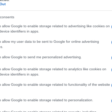
sionisti con
partecipazioni in società
Out
ese familiari
.
consents
bbe solo in caso di esercizio, da parte
o allow Google to enable storage related to advertising like cookies on
di:
evice identifiers in apps.
o allow my user data to be sent to Google for online advertising
ente o indirettamente riconducibili a
s.
ttività d’impresa, arti o professioni e
to allow Google to send me personalized advertising.
nte al regime forfetario produca, con
o allow Google to enable storage related to analytics like cookies on
, redditi appartenenti alla stessa
evice identifiers in apps.
oro autonomo”
.
o allow Google to enable storage related to functionality of the website
o allow Google to enable storage related to personalization.
o allow Google to enable storage related to security, including