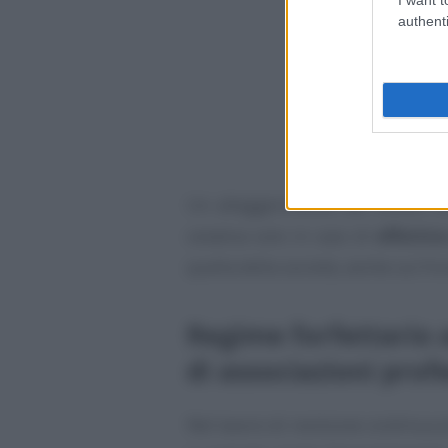
authenti
Un alleggerimento dei vincoli c
ostativa solo in caso di
effettiv
quella della società, anche sul fro
Regime forfettario a
di associazioni prof
Nel lavoro di revisione continua 