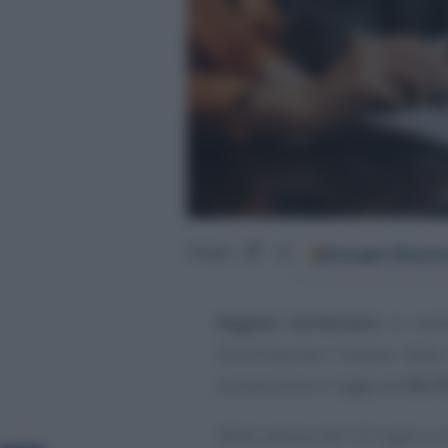
Google
Discov
Segui
su
Regime forfettario
in revi
Commissione Finanze della 
conversione in legge del
DL F
Nella seduta del 15 luglio è