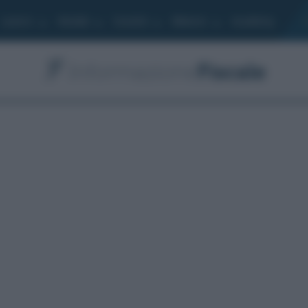
Lavoro
Moduli
Società
Bilancio
Academy