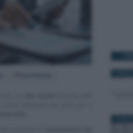
I PI
13 MARZO 2
er
Fonti Preferite
sione, con
due novità
all’esame della
Camera nell’ambito dei lavori per la
iscale 2025
.
15 APRILE 
 stato presentato un
emendamento del