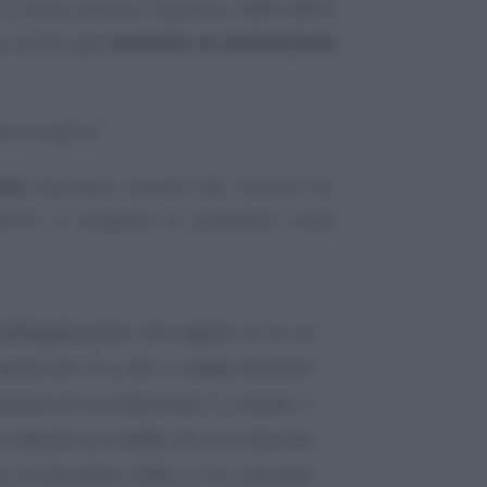
a firma Alifano, Gubitosa, Raffa (M5S)
ax anche agli
associati di associazioni
ta è duplice.
iti
d’accesso previsti dal comma 54,
/2014, si propone di prevedere come
dall’applicazione del regime di cui al
mmi da 55 a 89, e redditi derivanti
azioni di cui all’articolo 5, comma 3,
e imposte sui redditi, di cui al decreto
ca 22 dicembre 1986, n. 917, formate