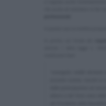
si segnala anche l’emendamento 
che punta ad estendere la flat t
professionali
.
In questo caso la modifica propos
In primis, sul fronte dei
requis
articolo 1 della legge n. 190
condizione l’aver:
“conseguito redditi derivanti 
presente comma, nonché ai co
dalla partecipazione ad associ
lettera c) del Testo unico dell
del Presidente della Repubbli