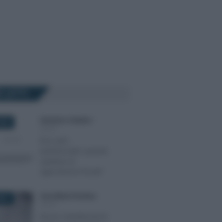
Ù LETTI
Domenico Catalano
-
024
IRPEF
Box auto
pertinenziale: quando
spettano le
agevolazioni fiscali?
Anna Maria D’Andrea
-
2021
IRPEF
Bonus ristrutturazioni