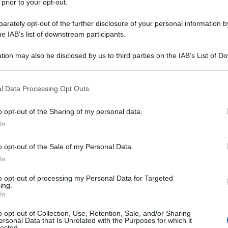
 prior to your opt-out.
14 FEBBRAI
nel DL Fiscale 2025
rately opt-out of the further disclosure of your personal information by
l’esclusione per le
he IAB’s list of downstream participants.
ecipazioni in società
tion may also be disclosed by us to third parties on the IAB’s List of 
 that may further disclose it to other third parties.
re i poteri di controllo del Fisco
tra le
 that this website/app uses one or more Google services and may gath
l Data Processing Opt Outs
including but not limited to your visit or usage behaviour. You may click 
 presentate il 15 luglio in Commissione
 to Google and its third-party tags to use your data for below specifi
o opt-out of the Sharing of my personal data.
ogle consent section.
In
25
che entrano in discussione c’è anche
o opt-out of the Sale of my Personal Data.
lusione dal regime forfettario
per le
In
età semplici.
to opt-out of processing my Personal Data for Targeted
ing.
In
re la stretta prevista dal comma 57,
4 che attualmente inibisce l’applicazione
o opt-out of Collection, Use, Retention, Sale, and/or Sharing
ersonal Data that Is Unrelated with the Purposes for which it
lected.