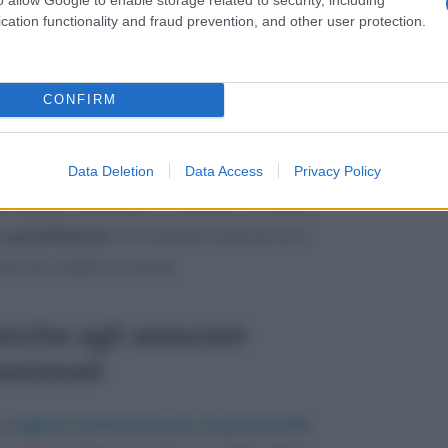
cation functionality and fraud prevention, and other user protection.
CONFIRM
Data Deletion
Data Access
Privacy Policy
he quindi andrebbe a limitare la causa
o parallelismo
tra l’attività autonoma e
nte dei redditi prodotti.
nche agli associati
essionali
al
regime forfettario per le partite IVA