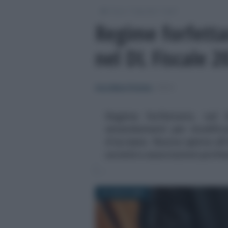
/
/
/
Fisco
Imposte
Irpef
Regime forfetta
nel DL Fiscale 2
Anna Maria D’Andrea
-
IRPEF
Regime forfettario, nel
emendamenti per modificar
d'accesso. Nuova spinta all'
società e associazioni profes
16 LUGLIO 2025