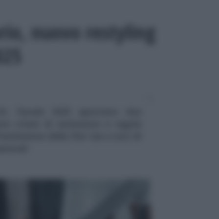
rio, nuovo restyling
025
 DL Fiscale 2025 spuntano due
e criteri di esclusione e regole
estensione della flat tax a soci di
sionali