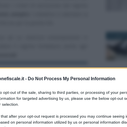
are i criteri di esclusione dal regime
ietà semplici
. L’obiettivo è allentare la
flat tax per le partite IVA.
27 LUGLIO 
nca ad un ulteriore emendamento in
dere il regime forfettario anche agli
ssionali
.
Regime forfettario 2025:
nefiscale.it -
Do Not Process My Personal Information
video corso e guida
5 GIUGNO 2
completa e aggiornata
to opt-out of the sale, sharing to third parties, or processing of your per
Academy: 50,00 €
formation for targeted advertising by us, please use the below opt-out s
 selection.
VEDI SU ACADEMY
 that after your opt-out request is processed you may continue seeing i
ased on personal information utilized by us or personal information dis