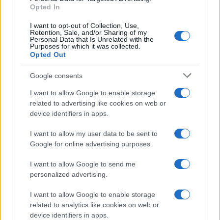
18 SETTEMBRE 2017
Opted In
ORDINI E CASSE
PROFESSIONALI
I want to opt-out of Collection, Use,
Avvocati under35: prestiti
Retention, Sale, and/or Sharing of my
fino a 15.000 euro dalla
Personal Data that Is Unrelated with the
Purposes for which it was collected.
Cassa Forense
Opted Out
Google consents
I want to allow Google to enable storage
related to advertising like cookies on web or
device identifiers in apps.
Iscriviti alla nostra
NEWSLETTER
I want to allow my user data to be sent to
Google for online advertising purposes.
Resta informato su notizie, aggiornamenti fiscali
I want to allow Google to send me
e moduli scaricabili!
personalized advertising.
I want to allow Google to enable storage
related to analytics like cookies on web or
device identifiers in apps.