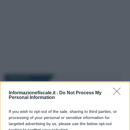
I PIÙ LETTI
Informazionefiscale.it -
Do Not Process My
Francesco Rodorigo
-
PENSIONI
15 NOVEMBRE 2023
Personal Information
Tredicesima pensionati 2023:
quando arriva? La data di
If you wish to opt-out of the sale, sharing to third parties, or
pagamento e le regole per il
processing of your personal or sensitive information for
calcolo
targeted advertising by us, please use the below opt-out
section to confirm your selection.