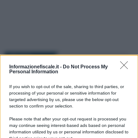
I PIÙ LETTI
Informazionefiscale.it -
Do Not Process My
Personal Information
Alessio Mauro
-
PENSIONI
25 NOVEMBRE 2024
Pensioni: in arrivo la
tredicesima mensilità
If you wish to opt-out of the sale, sharing to third parties, or
processing of your personal or sensitive information for
targeted advertising by us, please use the below opt-out
section to confirm your selection.
Francesco Rodorigo
-
PENSIONI
14 GENNAIO 2026
Please note that after your opt-out request is processed you
Pensione anticipata: via
may continue seeing interest-based ads based on personal
libera alla domanda per l’Ape
information utilized by us or personal information disclosed to
Sociale