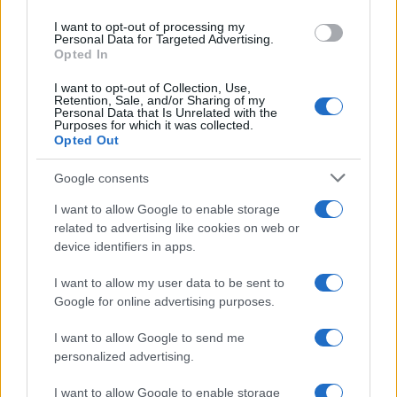
LEGGI E PRASSI
use your data for below specified purposes in below Google
Naspi: dichiarazione dei
I want to opt-out of processing my
consent section.
Personal Data for Targeted Advertising.
redditi entro il 31 marzo
Opted In
I want to opt-out of Collection, Use,
Retention, Sale, and/or Sharing of my
Francesco Rodorigo
-
18 LUGLIO 2023
Personal Data that Is Unrelated with the
LEGGI E PRASSI
Purposes for which it was collected.
Opted Out
Pagamento reddito di
cittadinanza luglio 2023:
Google consents
accredito dal 27, ultimo
mese per molti percettori
I want to allow Google to enable storage
related to advertising like cookies on web or
device identifiers in apps.
I want to allow my user data to be sent to
Google for online advertising purposes.
Iscriviti alla nostra
I want to allow Google to send me
NEWSLETTER
personalized advertising.
I want to allow Google to enable storage
Resta informato su notizie, aggiornamenti fiscali