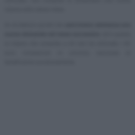
istanza nello stesso mese.
Se ne deduce quindi che
sarà invece ammessa una
nuova domanda nel mese successivo
, ed è questa
la chance che consente a chi non ha utilizzato i 60
euro riconosciuti in un’unica soluzione di
beneficiarne successivamente.