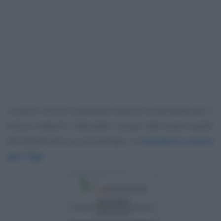
In pochi minuti è possibile inserire la domanda per il
bonus trasporti, indicando i propri dati ovvero quelli
del beneficiario se, ad esempio, si
richiede lo sconto
per i figli
.