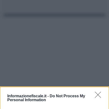
I PIÙ LETTI
Informazionefiscale.it -
Do Not Process My
Personal Information
Eleonora Capizzi
-
21 MAGGIO 2021