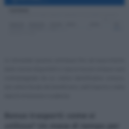
Le domande saranno ammesse fino ad esaurimento
delle risorse disponibili e ciascun buono emesso sarà
contrassegnato da un codice identificativo univoco,
dal codice fiscale del beneficiario, dall’importo e dalla
data di emissione e scadenza.
Bonus trasporti: come si
utilizza? Un mese di tempo per