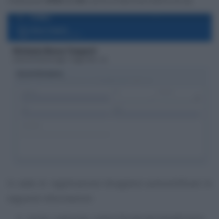
mediante
SPID o CIE
(carta d’identità elettronica).
In sede di registrazione bisognerà autocertificare le
seguenti informazioni:
nome, cognome, codice fiscale del beneficiario;