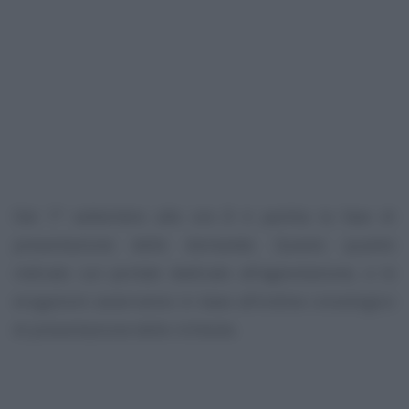
Dal 1° settembre alle ore 8 è partita la fase di
presentazione delle domande. Questo quanto
indicato sul portale dedicato all’agevolazione, e le
erogazioni avverranno in base all’ordine cronologico
di presentazione delle richieste.