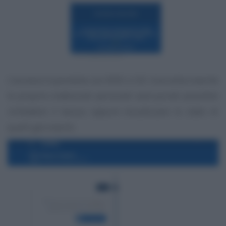
L’accesso è possibile con SPID o CIE. Una volta inserite
le proprie credenziali personali sarà quindi possibile
richiedere il bonus oppure visualizzare lo stato di
quelli già inseriti.