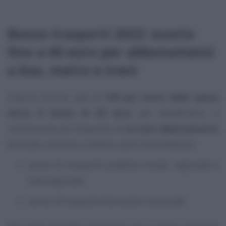
Bonus trasporti 2022: sconto
fino a 60 euro per abbonamenti
a bus, metro e treni
Ciascun buono, pari al
100 per cento della spesa
entro il limite di 60 euro
per beneficiario, è
riconosciuto per l’acquisto di
un solo abbonamento
(annuale, mensile o relativo a più mensilità) per:
servizi di trasporto pubblico locale, regionale e
interregionale;
servizi di trasporto ferroviario nazionale.