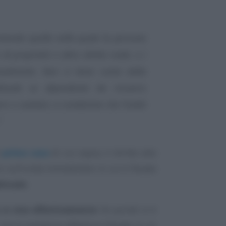
intende quella nella quale la persona
 di proprietà o altro diritto reale, o i
tualmente. Non si tiene conto della
ituale se dipendente da ricovero
ero o sanitari, a condizione che l’unità
”
i
prima casa
di cui sopra, il diritto alla
o sull’unità immobiliare in cui è fissata
bituale
.
i si vive effettivamente
. Se quindi si è
ma la residenza effettiva è fissata in un