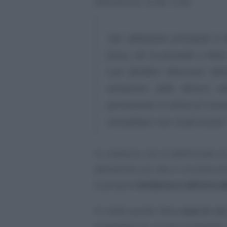
dell’articolo 10 del TUIR:
“per abitazione principale si 
fisica, che la possiede a titolo
suoi familiari dimorano abi
variazione della dimora ab
permanente in istituti di ricov
immobiliare non risulti locata.
In coerenza con la definizione d
detrazione più alta è riconosciut
la propria
residenza e dimora a
Si tratta quindi della
casa in cu
proprietari di un solo immobile, 