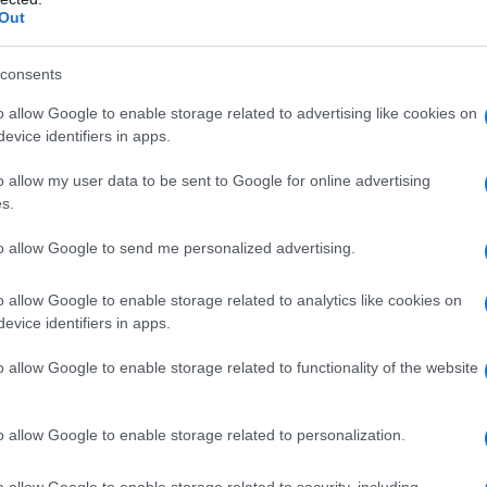
Out
consents
o allow Google to enable storage related to advertising like cookies on
 la detrazione nella misura del 50 per
evice identifiers in apps.
dietro anche per il 2026.
o allow my user data to be sent to Google for online advertising
s.
cifico a condizione che:
to allow Google to send me personalized advertising.
 di un diritto di proprietà (compresa la
à superficiaria) o di un diritto reale di
o allow Google to enable storage related to analytics like cookies on
evice identifiers in apps.
iare (usufrutto, uso, abitazione);
o allow Google to enable storage related to functionality of the website
ta ad abitazione principale.
non bisogna però sbagliare
: non si fa
o allow Google to enable storage related to personalization.
 proprietà, ma di quella in cui si vive in
o allow Google to enable storage related to security, including