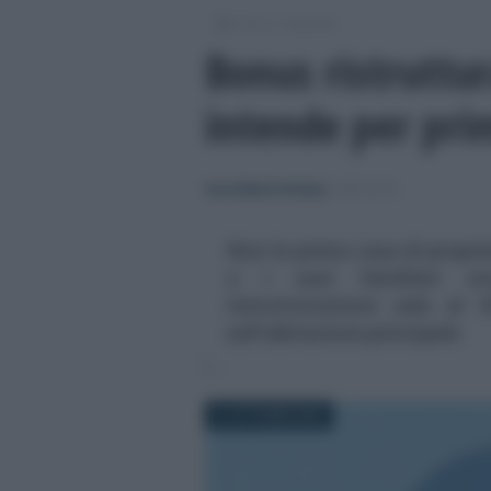
/
/
Fisco
Imposte
Bonus ristruttur
intende per pri
Anna Maria D’Andrea
-
IMPOSTE
Non la prima casa di propriet
o i suoi familiari vi
ristrutturazione sale al 
sull'abitazione principale
31 OTTOBRE 2025