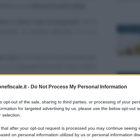
definita come
abitazione principale
.
ima e unica casa di proprietà
, ma di
8 LUGLIO 2
ivamente, in maniera abituale, o in cui
ma casa
ai fini fiscali è fondamentale per
in cui è possibile fruire dei bonus edilizi
o, di quelli in cui lo sconto sui lavori si
21 GENNAIO
nefiscale.it -
Do Not Process My Personal Information
to opt-out of the sale, sharing to third parties, or processing of your per
ne al 50 per cento,
formation for targeted advertising by us, please use the below opt-out s
 selection.
tazione principale
12 MAGGIO 
unica proprietà
 that after your opt-out request is processed you may continue seeing i
ased on personal information utilized by us or personal information dis