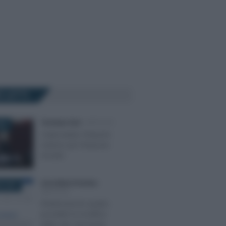
Ù LETTI
Tommaso Gavi
-
IMPOSTE
025
Criptovalute: l’importo
minimo per l’imposta
di bollo
Anna Maria D’Andrea
-
E 2023
IMPOSTE
Rottamazione quater,
possibile la modifica
delle rate: domanda