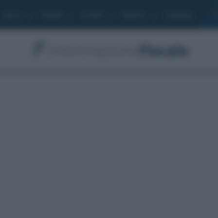
Lavoro
Moduli
Società
Bilancio
Academy