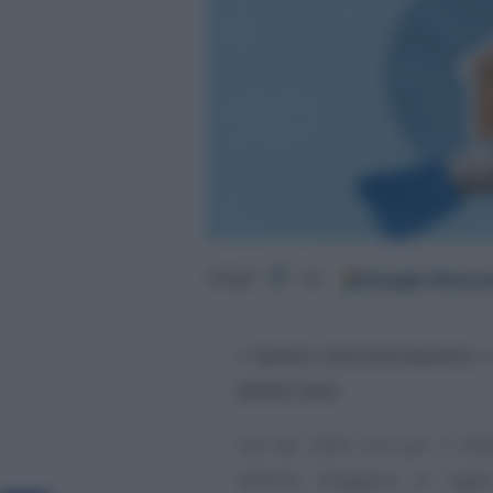
Google
Discov
Segui
su
Il
bonus ristrutturazione
è 
prima casa
.
Sia nel 2025 che per il 2026
edilizie sfuggono al tagl