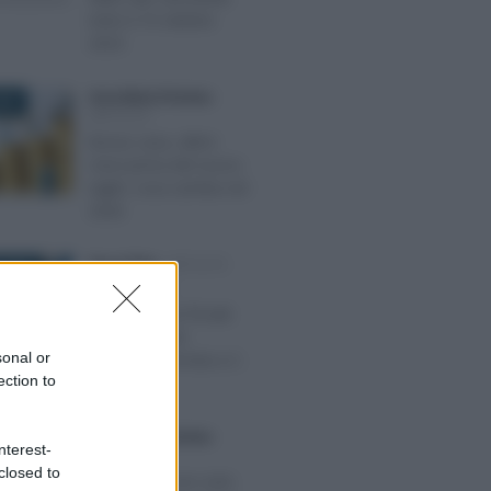
entro il 10 ottobre
2023
Anna Maria D’Andrea
-
025
IMPOSTE
Bonus casa, ultimi
mesi prima del nuovo
taglio: cosa cambia nel
2026
Rosy D’Elia
-
IMPOSTE
 2021
Gender tax?
Agevolazione fiscale
per il secondo
sonal or
coniuge: intervista a C.
ection to
Cottarelli
Anna Maria D’Andrea
-
2025
nterest-
IMPOSTE
closed to
IMU, TARI e non solo: