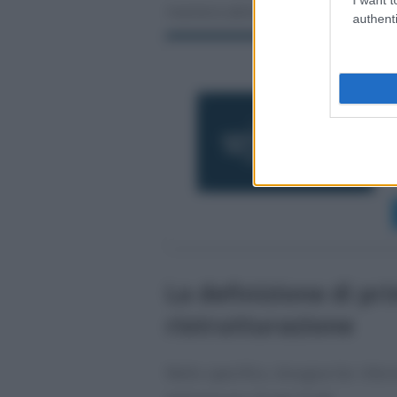
maniera abituale.
authenti
La definizione di pr
ristrutturazione
Nello specifico, bisogna far rife