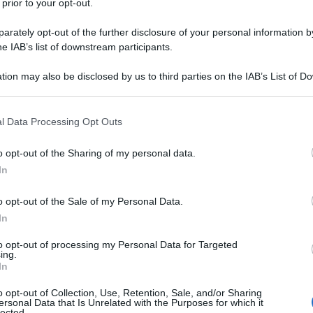
 prior to your opt-out.
sa
ai fini del
bonus ristrutturazione
è
rately opt-out of the further disclosure of your personal information by
on la
circolare n. 8/E pubblicata il 19
he IAB’s list of downstream participants.
anza anche alla luce della proroga delle
tion may also be disclosed by us to third parties on the IAB’s List of 
isegno di Legge di Bilancio 2026.
 that may further disclose it to other third parties.
 passo indietro, ricordando le regole
 that this website/app uses one or more Google services and may gath
l Data Processing Opt Outs
including but not limited to your visit or usage behaviour. You may click 
5. Il
bonus ristrutturazione
, al pari
 to Google and its third-party tags to use your data for below specifi
o opt-out of the Sharing of my personal data.
l 36 per cento, con l’unica eccezione dei
ogle consent section.
In
o opt-out of the Sale of my Personal Data.
In
to opt-out of processing my Personal Data for Targeted
ing.
In
o opt-out of Collection, Use, Retention, Sale, and/or Sharing
ersonal Data that Is Unrelated with the Purposes for which it
lected.