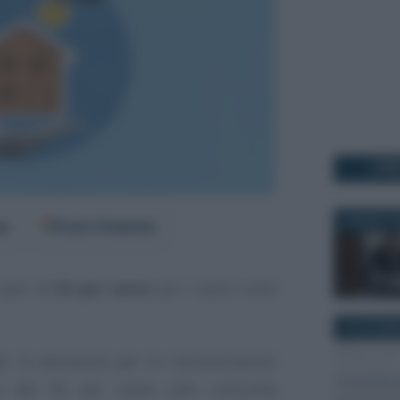
I PI
6 MARZO 2
er
Fonti Preferite
pari al
50 per cento
per i lavori sulla
10 OTTOBR
, le detrazioni per le ristrutturazioni
io del 50 per cento solo sull’unità