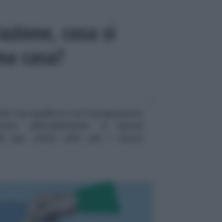
azione, cosa si
ma casa?
à, ma quella in cui il proprietario
vono abitualmente: il bonus
50 per cento solo per i lavori