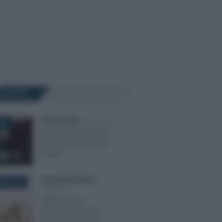
Ù LETTI
Tommaso Gavi
-
IMPOSTE
025
Criptovalute: l’importo
minimo per l’imposta
di bollo
Anna Maria D’Andrea
-
BRE 2025
IMPOSTE
Rottamazione
quinquies, conviene
davvero? I nodi da