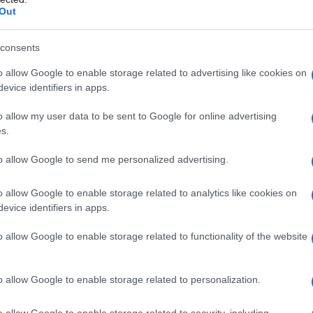
Out
consents
o allow Google to enable storage related to advertising like cookies on
evice identifiers in apps.
o allow my user data to be sent to Google for online advertising
s.
to allow Google to send me personalized advertising.
o allow Google to enable storage related to analytics like cookies on
evice identifiers in apps.
si ricorda che i
soggetti
ammessi alla
o allow Google to enable storage related to functionality of the website
re a
150.000 euro
sono previste regole
ivo.
o allow Google to enable storage related to personalization.
nne quelli che hanno dichiarato di essere
o allow Google to enable storage related to security, including