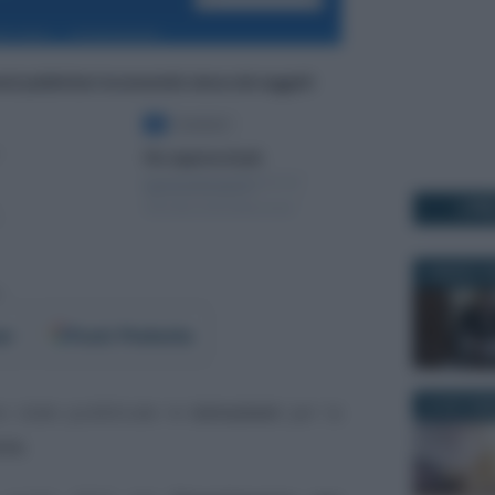
I PI
6 MARZO 2
er
Fonti Preferite
30 SETTEM
no state pubblicate le
istruzioni
per la
sta
.