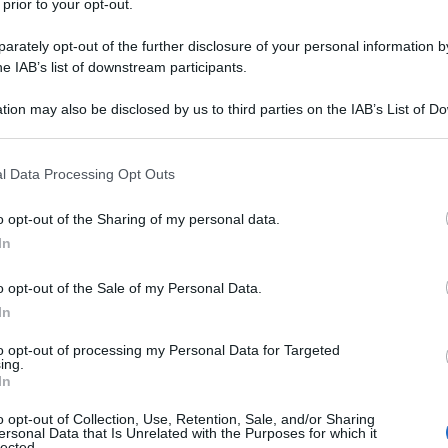
 prior to your opt-out.
o l’8 aprile 2022, il Dipartimento per
rately opt-out of the further disclosure of your personal information by
cificato le
istruzioni
e le modalità per
he IAB’s list of downstream participants.
isto dal
Bonus pubblicità 2022
.
tion may also be disclosed by us to third parties on the IAB’s List of 
 that may further disclose it to other third parties.
zzabile solamente in compensazione,
 that this website/app uses one or more Google services and may gath
l Data Processing Opt Outs
mite i servizi informatici dell’Agenzia
including but not limited to your visit or usage behaviour. You may click 
 to Google and its third-party tags to use your data for below specifi
ice tributo 6900
,
“Credito d’imposta -
o opt-out of the Sharing of my personal data.
ogle consent section.
ntali stampa quotidiana e periodica anche
In
niche locali, analogiche o digitali”
.
o opt-out of the Sale of my Personal Data.
In
e
“Erario”
in corrispondenza delle somme
to opt-out of processing my Personal Data for Targeted
credito compensati”
.
ing.
In
sentato a partire dal quinto giorno
o opt-out of Collection, Use, Retention, Sale, and/or Sharing
ersonal Data that Is Unrelated with the Purposes for which it
icazione del provvedimento sul sito del
lected.