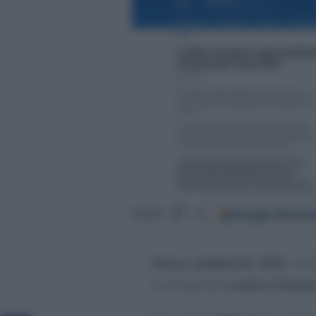
Google
Discov
Segui
su
Bonus pubblicità 2022
, so
fruizione del
credito d’impo