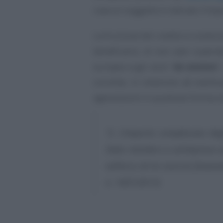
ciascun soggetto è indicato l’imp
La fruizione del credito è condizi
beneficiario, di non aver supera
europea sugli aiuti
“
de minimis
”
corrente, in relazione ad eventual
agevolazioni in qualsiasi forma sia
“2. L’importo complessivo deg
Stato membro a un’impresa u
nell’arco di tre esercizi finan
n. 1407/2013)