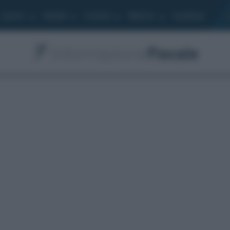
Lavoro
Moduli
Società
Bilancio
Academy