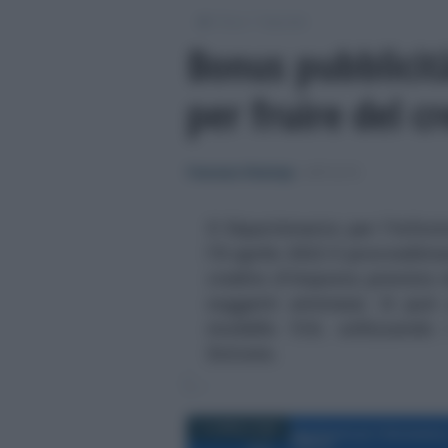
/
/
Fisco
Imposte
Bonus pubblicità
per fruire del c
Francesco Rodorigo
-
IMPOSTE
Il Dipartimento per l'Infor
l'8 aprile 2022 il provvedime
credito d'imposta previsto d
soggetti ammessi. Si può 
modello F24, utilizzando 
Entrate.
13 APRILE 2022