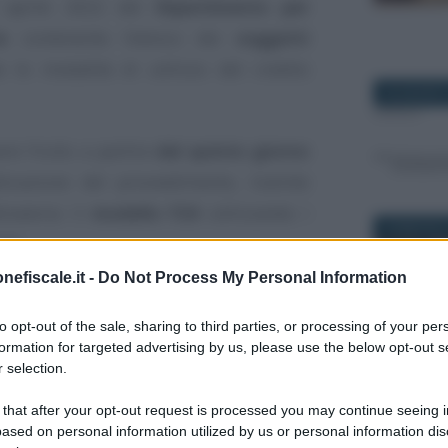
 aprile 2022 del
Dipartimento per
a
contenente l’elenco dei
soggetti
 le modalità di utilizzo del credito
28 AGOSTO
re fruito a partire
dal quinto giorno
icazione del provvedimento, tramite
traverso il
modello F24
utilizzando i
28 MAGGIO 
ate.
nefiscale.it -
Do Not Process My Personal Information
e revocato in ogni momento nel caso in
requisiti
necessari.
to opt-out of the sale, sharing to third parties, or processing of your per
formation for targeted advertising by us, please use the below opt-out s
 selection.
2: le istruzioni per
22 NOVEMB
 that after your opt-out request is processed you may continue seeing i
’imposta
ased on personal information utilized by us or personal information dis