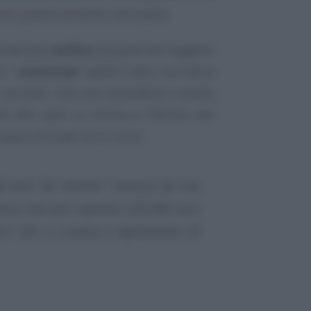
orto potenzialmente utilizzabile.
onata alla
verifica
, da parte del soggetto
to i
massimali
stabiliti dalla normativa
, durante i due anni precedenti e quello
i altri aiuti. La norma si riferisce alle
 già utilizzate sia in corso.
li aiuti “de minimis” concessi da uno
nica non può superare 200.000 euro
ziari.” (Art. 3, comma 2 regolamento UE