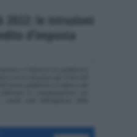
 2022: le istruzioni
redito d’imposta
mazione e l'Editoria ha pubblicato
nto con le istruzioni per fruire del
al bonus pubblicità e l'elenco dei
utilizzare in compensazione con
i canali web dell'Agenzia delle