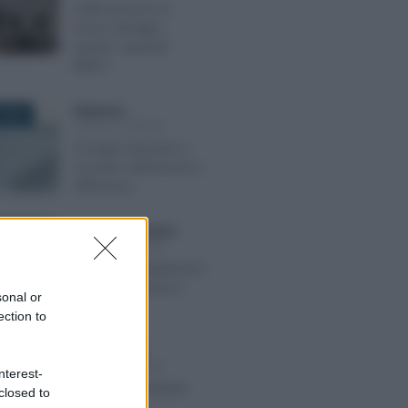
Dalle pensioni ai
bonus famiglia,
quanto “spende”
l’INPS?
Redazione
-
 2018
LEGGI E PRASSI
Assegno bancario e
circolare: definizione e
differenza
Anna Maria D’Andrea
-
BRE 2018
LEGGI E PRASSI
Reddito di cittadinanza:
requisiti, importo e
sonal or
novità
ection to
Alessio Mauro
-
E 2025
LEGGI E PRASSI
nterest-
Riduzione contributi
closed to
per l’edilizia: