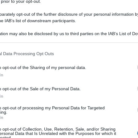
 prior to your opt-out.
rvatorio INPS, sono
864.526 i lavoratori
rately opt-out of the further disclosure of your personal information by
he IAB’s list of downstream participants.
tion may also be disclosed by us to third parties on the IAB’s List of 
tributi, obblighi e diritti del datore di
 that may further disclose it to other third parties.
 that this website/app uses one or more Google services and may gath
l Data Processing Opt Outs
il datore di lavoro: quali contributi
including but not limited to your visit or usage behaviour. You may click 
 to Google and its third-party tags to use your data for below specifi
o opt-out of the Sharing of my personal data.
ogle consent section.
In
 il datore di lavoro: come versare i
o opt-out of the Sale of my Personal Data.
In
oro: le prestazioni che può richiedere
to opt-out of processing my Personal Data for Targeted
ing.
In
 di lavoro deve presentare alla Cassa
o opt-out of Collection, Use, Retention, Sale, and/or Sharing
azioni
ersonal Data that Is Unrelated with the Purposes for which it
lected.