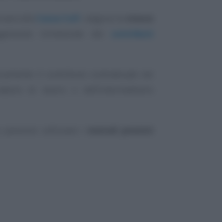
rsare alla
Cassa Colf
, valgono le
stesse
gamento trimestrale dei
contributi
icamente il contributo contrattuale nei
atore di lavoro o dell’intermediario
 possono utilizzare i
metodi previsti