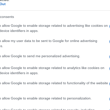
Out
 per il datore di
consents
buti versare
o allow Google to enable storage related to advertising like cookies on
evice identifiers in apps.
o contrattuale
previsto dal CCNL
ed è
o allow my user data to be sent to Google for online advertising
di lavoro
che, insieme al lavoratore,
s.
dal primo giorno del trimestre per il
to allow Google to send me personalized advertising.
uti, in modo regolare e continuativo.
o allow Google to enable storage related to analytics like cookies on
evice identifiers in apps.
o allow Google to enable storage related to functionality of the website
o allow Google to enable storage related to personalization.
o allow Google to enable storage related to security, including