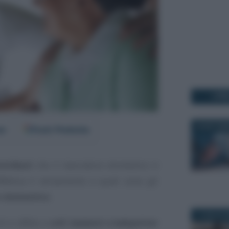
I PI
30 SETTEM
er
Fonti Preferite
ntributi
che il lavoratore domestico è
ffettua il versamento e quali sono gli
ro domestico
.
1 LUGLIO 2
i si affida a
colf, badanti e babysitter