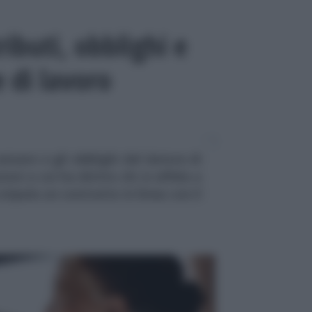
ributi, obblighi e
e di lavoro
ersare e gli obblighi del datore di
oni a cui ha diritto chi si affida a
stipula un contratto in linea con il