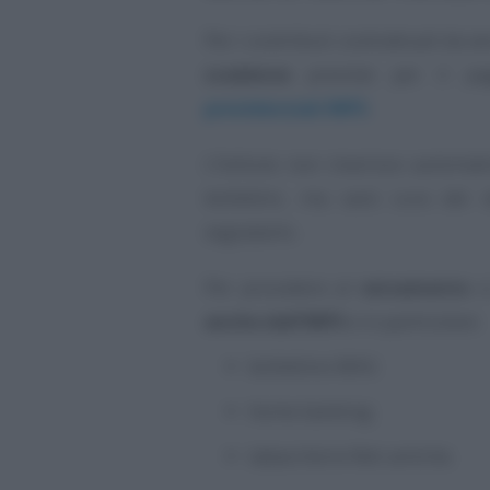
Per i contributi contrattuali da ve
scadenze
previste per il pa
previdenziali INPS
.
L’Istituto non inserisce automat
bollettini, ma sarà cura del d
segnalarlo.
Per procedere al
versamento
si
anche dall’INPS
e in particolare:
bollettino MAV;
home banking;
tabaccherie Reti amiche.