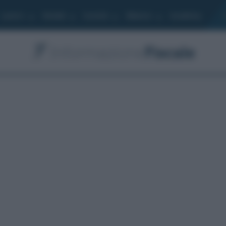
Lavoro
Moduli
Società
Bilancio
Academy