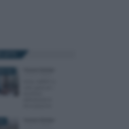
Ù LETTI
Francesco Rodorigo
-
BRE 2025
LEGGI E PRASSI
NASpI: dall’INPS la
video guida per i
beneficiari
dell’indennità di
disoccupazione
Francesco Rodorigo
-
025
LEGGI E PRASSI