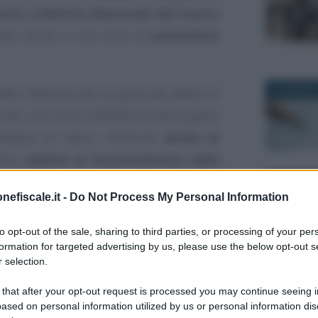
atto Collettivo Nazionale del Lavoro
ritto anche a una serie di
prestazioni
13 AGOSTO
INA, FIDALDO per la parte dei datori di
CISL, UILTUCS e FEDERCOLF per la parte
estatori di lavoro retribuiti,
anche di
idi,
addetti al funzionamento della
 familiarmente strutturate.
30 SETTEM
nefiscale.it -
Do Not Process My Personal Information
, che stipulano un contratto di lavoro
to opt-out of the sale, sharing to third parties, or processing of your per
, hanno l’obbligo di essere iscritti alla
formation for targeted advertising by us, please use the below opt-out s
oni e servizi agli iscritti, tra cui anche
 selection.
25 OTTOBR
nitari e assicurativi
, integrativi e
 that after your opt-out request is processed you may continue seeing i
iche.
ased on personal information utilized by us or personal information dis