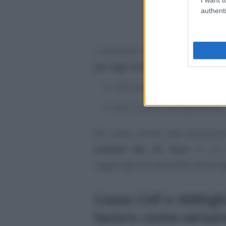
authenti
I contributi contrattuali da versa
per ogni ora retribuita al dipe
0,02 euro a carico del datore
0,01 a carico del dipendente.
Per avere diritto alle prestazi
minima dei 25 euro
in un an
raggiungerla è possibile versare
Cassa Colf e obblighi
lavoro: come versare