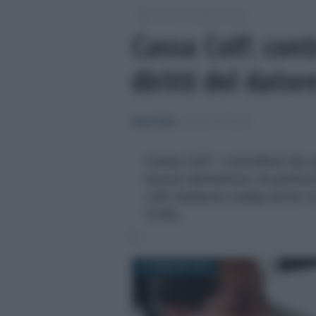
/
/
Lavoro
Leggi e prassi
Cassa Colf: cont
diritti del dator
Rosy D’Elia
-
LEGGI E PRASSI
Cassa Colf: i contributi da v
lavoro domestico, le prestazi
colf, badanti o baby sitter e 
CCNL.
19 FEBBRAIO 2019