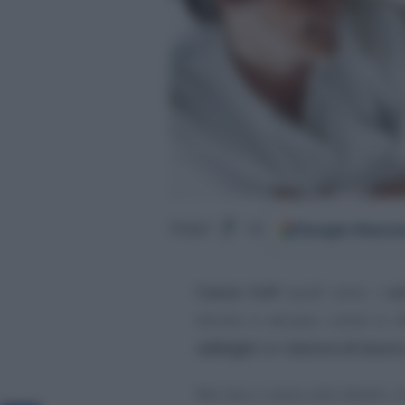
Google
Discov
Segui
su
Cassa Colf
: quali sono i
co
tenuto a versare, come si e
obblighi
del
datore di lavo
Ma non ci sono solo doveri, ch