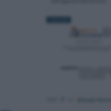
dell'Agenzia delle Entrate.
2 LUGLIO 2021
Google
Discov
Segui
su