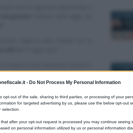
 quali sono le regole per determinare il
 energetiche
richiesto dalla legge nel
8 OTTOBRE
o
?
imenti l’Agenzia delle Entrate con la
ero 453
del 1° luglio 2021.
one energetica deve interessare almeno il
22 DICEMBR
icie disperdente lorda dell’intero
nefiscale.it -
Do Not Process My Personal Information
 edificio che costituiscono il condominio e
to opt-out of the sale, sharing to third parties, or processing of your per
formation for targeted advertising by us, please use the below opt-out s
 delle due classi energetiche, invece, si
 selection.
30 DICEMBR
ecum APE convenzionale”
dell’ENEA.
 that after your opt-out request is processed you may continue seeing i
ased on personal information utilized by us or personal information dis