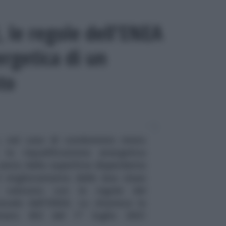
 le regole dell’ENEA
ergetica di un
to
, nel caso di condominio misto
la riqualificazione energetica
cento della superficie disperdente
 Il miglioramento delle due classi
e valutato con le regole del
ale dell'ENEA. Lo chiarisce la
numero 453 del 1° luglio 2021