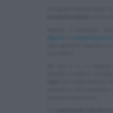
Per togliere i dubbi all’istante, l’
documenti di prassi
relativi all’
Riguardo al superbonus, introd
Rilancio,
la
circolare numero 24
spese agevolabili riguardano un 
sua interezza.
Nel coso in cui la superficie
destinate a residenza ricompres
cento
, può essere ammesso alla
detentore di unità immobiliari n
spese per le parti comuni.
Se la
percentuale indicata è in