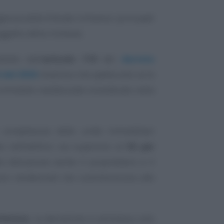
Agenzia delle Entrate richiama i principali
oggetto della richiesta.
otto dall’
articolo 119
del
decreto
 del 2020
chiarisce che spetta solo se le
immobile residenziale considerato nella
 complessiva delle unità immobiliari
e nell’edificio sia superiore al
50 per
 detrazione anche il proprietario e il
on residenziali che contribuiscono alle
feriore
, la detrazione è ammessa solo