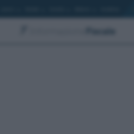
Lavoro
Moduli
Società
Bilancio
Academy