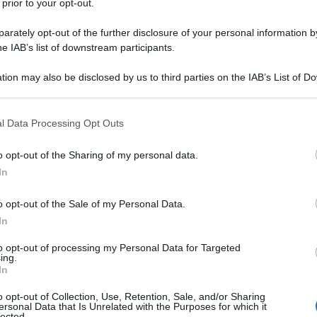
 prior to your opt-out.
egole dell’ENEA per
a di un condominio
rately opt-out of the further disclosure of your personal information by
he IAB’s list of downstream participants.
tion may also be disclosed by us to third parties on the IAB’s List of 
 that may further disclose it to other third parties.
e le regole per il superamento del
 that this website/app uses one or more Google services and may gath
 due classi energetiche
dell’edificio
l Data Processing Opt Outs
including but not limited to your visit or usage behaviour. You may click 
l’interpello numero 453 del 1° luglio
 to Google and its third-party tags to use your data for below specifi
o opt-out of the Sharing of my personal data.
ogle consent section.
In
o opt-out of the Sale of my Personal Data.
rate - Risposta all’interpello
In
° luglio 2021
to opt-out of processing my Personal Data for Targeted
tazione del miglioramento di due
ing.
 per intervento di efficientamento
In
dominio di volume inferiore a quello
o opt-out of Collection, Use, Retention, Sale, and/or Sharing
ticolo 119 del decreto legge 19 maggio
ersonal Data that Is Unrelated with the Purposes for which it
lected.