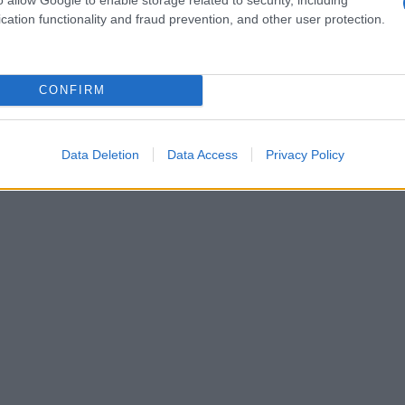
 superficie disperdente lorda dell’intero
cation functionality and fraud prevention, and other user protection.
umi distinti;
i
lavori agevolabili
solo su di una parte
CONFIRM
il miglioramento di minimo due classi
uanto indicato nel
“Vademecum APE
Data Deletion
Data Access
Privacy Policy