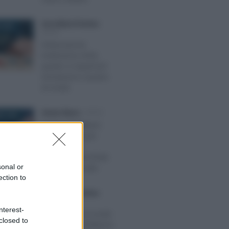
Anna Maria D’Andrea
-
 2025
IRPEF
Detassazione
tredicesima 2026,
quanto si risparmia?
Simulazioni e ipotesi
di novità
Alessio Mauro
-
IRPEF
E 2025
Regime forfettario
2026, flat tax per
dipendenti e
pensionati con limite
sonal or
di reddito più alto
ection to
Anna Maria D’Andrea
-
E 2021
IRPEF
nterest-
Bonus casa, le novità
closed to
della Legge di Bilancio