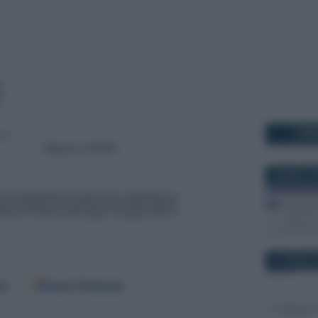
I PI
5 MARZO 2
11 APRILE 
er
Fonti Preferite