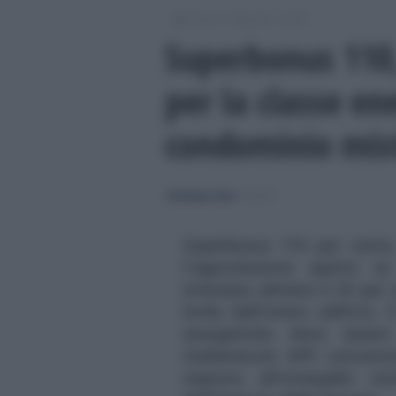
/
/
/
Fisco
Imposte
Irpef
Superbonus 110,
per la classe en
condominio mis
Tommaso Gavi
-
IRPEF
Superbonus 110 per cento
l'agevolazione spetta se 
interessa almeno il 25 per 
lorda dell'intero edificio.
energetiche deve esser
Vademecum APE convenzion
risposta all'interpello 