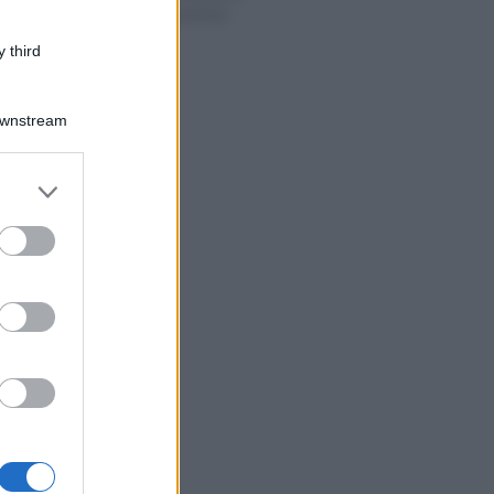
2022 sulla cessione
del credito
 third
Downstream
er and store
to grant or
ed purposes