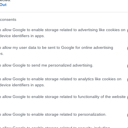
to Rilancio).
Out
consents
e, ancora una volta, dal quesito posto
erito in un edificio costituito da
tre
o allow Google to enable storage related to advertising like cookies on
evice identifiers in apps.
o allow my user data to be sent to Google for online advertising
ono ricomprese sia
unità immobiliari
s.
ituto di credito.
to allow Google to send me personalized advertising.
zione finanziaria sul corretto modo di
o allow Google to enable storage related to analytics like cookies on
evice identifiers in apps.
isito del miglioramento di almeno due
la legge.
o allow Google to enable storage related to functionality of the website
 si esprime su
due punti:
o allow Google to enable storage related to personalization.
cazione energetica
deve interessare
o allow Google to enable storage related to security, including