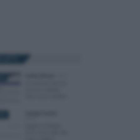
Ù LETTI
Emiliano Marvulli
-
IRPEF
022
Accertamenti bancari:
la prova contraria
deve essere analitica
Giuseppe Guarasci
-
2019
IRPEF
Regime forfettario
2019, focus AdE sulle
cause ostative