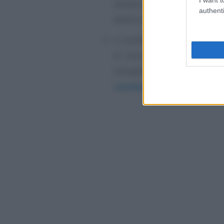
almeno il 25 per cento della
authenti
edificio costituito dai tre vol
il condominio, che realizza 
di esso, deve verificare 
energetiche, seguendo q
convenzionale”
dell’Enea.