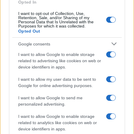
Opted In
Giuseppe Guarasci
-
IRPEF
3 OTTOBRE 2017
Irpef: scaglioni e aliquote
I want to opt-out of Collection, Use,
Retention, Sale, and/or Sharing of my
redditi 2017. La guida
Personal Data that Is Unrelated with the
completa
Purposes for which it was collected.
Opted Out
Google consents
I want to allow Google to enable storage
related to advertising like cookies on web or
device identifiers in apps.
Iscriviti alla nostra
NEWSLETTER
I want to allow my user data to be sent to
Google for online advertising purposes.
Resta informato su notizie, aggiornamenti fiscali
I want to allow Google to send me
e moduli scaricabili!
personalized advertising.
I want to allow Google to enable storage
related to analytics like cookies on web or
device identifiers in apps.