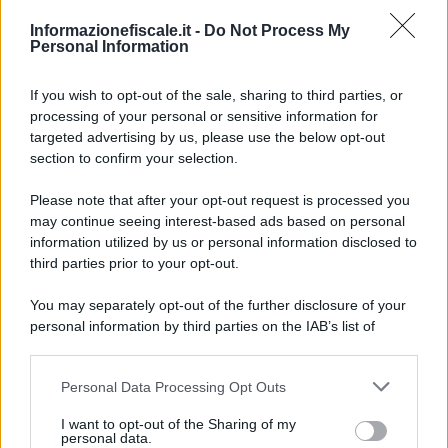
Informazionefiscale.it -
Do Not Process My
Sandra Pennacini
-
IVA
5 MAGGIO 2025
Personal Information
DURF: le operazioni non
imponibili non sono rilevanti
If you wish to opt-out of the sale, sharing to third parties, or
processing of your personal or sensitive information for
targeted advertising by us, please use the below opt-out
section to confirm your selection.
Tommaso Gavi
-
IVA
29 MARZO 2021
IVA Oss e Ioss, Agenzia delle
Please note that after your opt-out request is processed you
Entrate: registrazione sul sito
may continue seeing interest-based ads based on personal
dal 1° aprile 2021
information utilized by us or personal information disclosed to
third parties prior to your opt-out.
Giuseppe Guarasci
-
IVA
You may separately opt-out of the further disclosure of your
31 GENNAIO 2019
personal information by third parties on the IAB’s list of
Fatture elettroniche ricevute
downstream participants.
e soggette a reverse charge:
codice da utilizzare
Personal Data Processing Opt Outs
This information may also be disclosed by us to third parties
on the IAB’s List of Downstream Participants that may further
I want to opt-out of the Sharing of my
disclose it to other third parties.
personal data.
Anna Maria D’Andrea
-
IVA
16 GIUGNO 2022