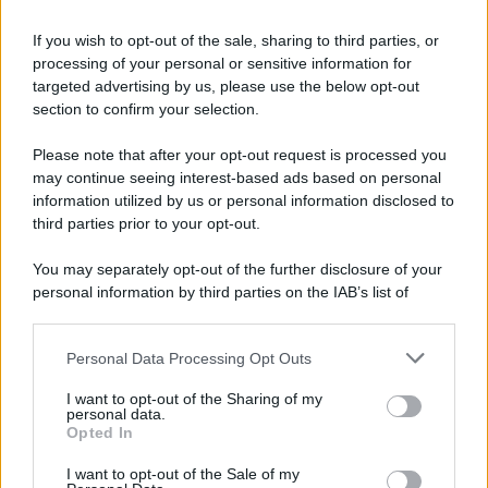
Rosy D’Elia
-
25 NOVEMBRE 2025
DICHIARAZIONI E
If you wish to opt-out of the sale, sharing to third parties, or
ADEMPIMENTI
processing of your personal or sensitive information for
Con un taglio IRPEF efficace
targeted advertising by us, please use the below opt-out
si finanziano più di 5 anni di
section to confirm your selection.
reddito di libertà
Please note that after your opt-out request is processed you
may continue seeing interest-based ads based on personal
Alessio Mauro
-
11 LUGLIO 2025
information utilized by us or personal information disclosed to
DICHIARAZIONI E
ADEMPIMENTI
third parties prior to your opt-out.
Assistenza dall’Agenzia delle
You may separately opt-out of the further disclosure of your
Entrate anche senza
personal information by third parties on the IAB’s list of
appuntamento
downstream participants.
Personal Data Processing Opt Outs
This information may also be disclosed by us to third parties
Alessio Mauro
-
10 LUGLIO 2025
DICHIARAZIONI E
on the IAB’s List of Downstream Participants that may further
I want to opt-out of the Sharing of my
ADEMPIMENTI
disclose it to other third parties.
personal data.
Dagli avvisi alle cartelle,
Opted In
Please note that this website/app uses one or more Google
tramite CIVIS l’Agenzia
services and may gather and store information including but
dell’Entrate risponde entro 5
I want to opt-out of the Sale of my