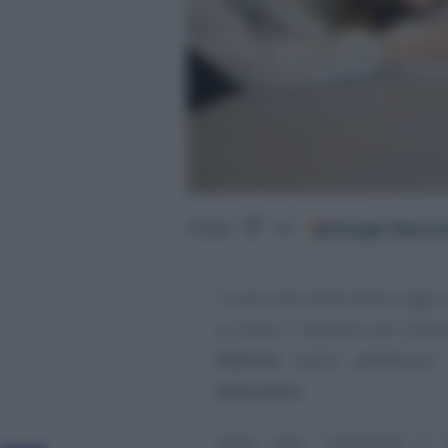
Google
Discov
Segui
su
Il caso che analizziamo oggi 
di avere i requisiti per acce
fattura
senza addebitare
d’acconto
.
Dopo aver constatato il 