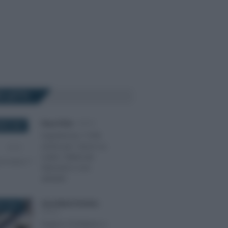
Ù LETTI
Rosy D’Elia
-
IRPEF
BRE 2020
Superbonus 110%
anche per i lavori su
ruderi, fabbricati
fatiscenti e non
abitabili
Anna Maria D’Andrea
-
O 2019
IRPEF
Regime forfettario e