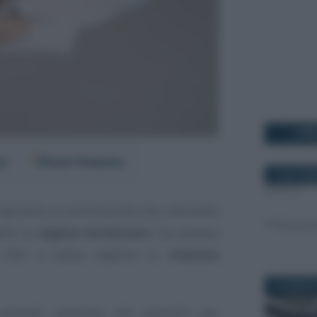
I PI
er
Fonti Preferite
10 SETTEM
riguarda un contribuente che, ritenendo
dere al
regime forfettario
, ha emesso
 l’IVA e senza esporre la
ritenuta
23 FEBBRAI
mancato possesso dei requisiti per