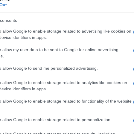
 forfettario, hanno conseguito ricavi o
Out
icata.
consents
ice determinare, all’inizio del periodo
o allow Google to enable storage related to advertising like cookies on
ti per accedere al regime forfettario, la
evice identifiers in apps.
 per chi apre una nuova partita IVA.
o allow my user data to be sent to Google for online advertising
s.
to allow Google to send me personalized advertising.
o allow Google to enable storage related to analytics like cookies on
evice identifiers in apps.
o allow Google to enable storage related to functionality of the website
o allow Google to enable storage related to personalization.
o allow Google to enable storage related to security, including