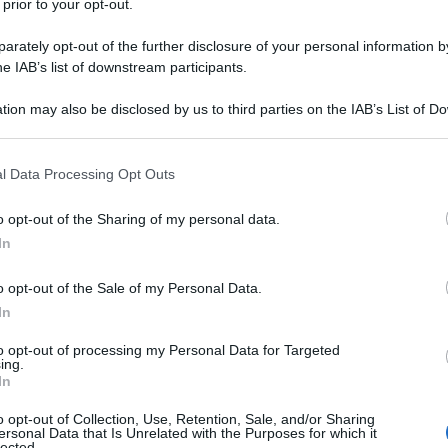
 prior to your opt-out.
27 LUGLIO 
lica ai compensi percepiti dai titolari di
rately opt-out of the further disclosure of your personal information by
o
.
he IAB’s list of downstream participants.
rcitare la rivalsa IVA, è questa una delle
tion may also be disclosed by us to third parties on the IAB’s List of 
 that may further disclose it to other third parties.
contribuenti che accedono al regime
 5% o del 15%.
 that this website/app uses one or more Google services and may gath
l Data Processing Opt Outs
including but not limited to your visit or usage behaviour. You may click 
 to Google and its third-party tags to use your data for below specifi
ime forfettario
porta ad una serie di
o opt-out of the Sharing of my personal data.
ogle consent section.
In
e forfettario sia i contribuenti che
o opt-out of the Sale of my Personal Data.
In
tà di impresa, arte o professione
e
cavi o compensi non superiori a 85.000
to opt-out of processing my Personal Data for Targeted
ing.
In
o opt-out of Collection, Use, Retention, Sale, and/or Sharing
 attività
e, nell’anno precedente
ersonal Data that Is Unrelated with the Purposes for which it
lected.