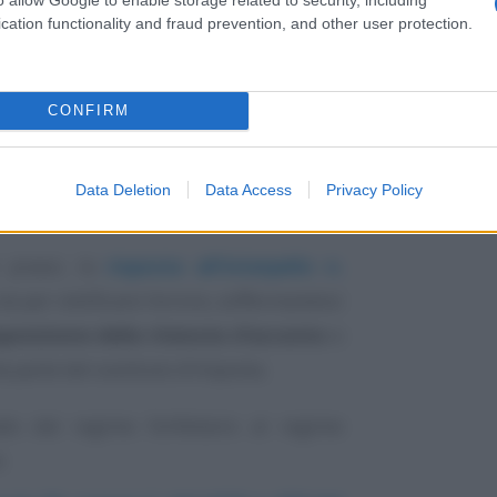
a di
ritenere erroneamente di poter
cation functionality and fraud prevention, and other user protection.
io
, applicando le agevolazioni fiscali
CONFIRM
ni da parte dell’Agenzia delle Entrate, è
li
errori
commessi nell’emissione delle
Data Deletion
Data Access
Privacy Policy
ria di IVA e di ritenuta d’acconto.
 prassi, la
risposta all’interpello n.
e per rettificare l’errore, soffermandosi
osizione della ritenuta d’acconto
e
 parte del sostituto d’imposta.
sato dal regime forfettario al regime
: