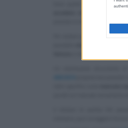
Sono questi i casi in cui capit
authenti
accedere al regime forfettar
previste in maniera indebita.
Per evitare possibili contestazio
possibile
rettificare
gli eventua
fatture
, e nello specifico in mate
Un interessante documento di
499/2019
propone due possibili vi
nello specifico sulla
mancata esp
quindi sul mancato versamento da
Il titolare di partita IVA pas
ordinario, può correggere l’errore