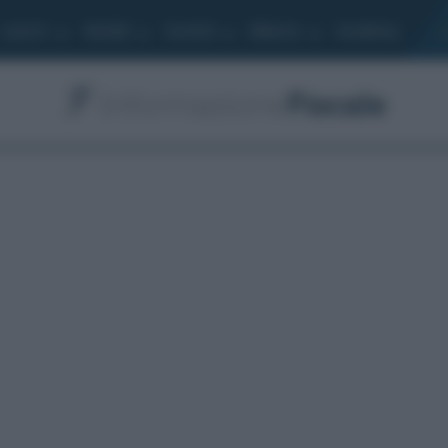
Lavoro
Moduli
Società
Bilancio
Academy