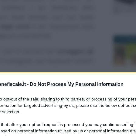
forfettario e per beneficiare delle
ioni fiscali previste, sono due strade
degli errori
e per l’esposizione della
ra
(così come dell’IVA).
11 OTTOBR
 solo le soluzioni per
correggere gli
 fronteggiare una situazione tutt’altro
nefiscale.it -
Do Not Process My Personal Information
le nuove fatture, e non versa la ritenuta
10 NOVEMB
to opt-out of the sale, sharing to third parties, or processing of your per
formation for targeted advertising by us, please use the below opt-out s
 selection.
 come correggere gli
 that after your opt-out request is processed you may continue seeing i
ased on personal information utilized by us or personal information dis