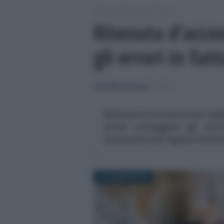
/
/
/
Fisco
Imposte
Irpef
Ritenuta d’acco
gli errori in fat
Anna Maria D’Andrea
-
IRPEF
Ritenuta d'acconto non oper
come correggere gli error
fuoriusciti dal regime forfet
13 DICEMBRE 2024