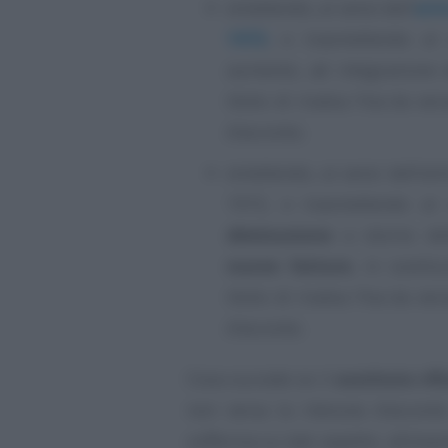
emettendo, ai sensi dell’
arti
1972
, e trasmettendo al
aumento, ad integrazione d
titolo di rivalsa l’Iva da ve
d’acconto;
emettendo, ai sensi dell’art
1972, e trasmettendo al
diminuzione
a storno del
nuove fatture
, in sostit
titolo di rivalsa l’Iva da ve
d’acconto.
Cosa succede se il
sostituto rif
non versa la ritenuta d’acconto 
sofferma su tale aspetto, allinea