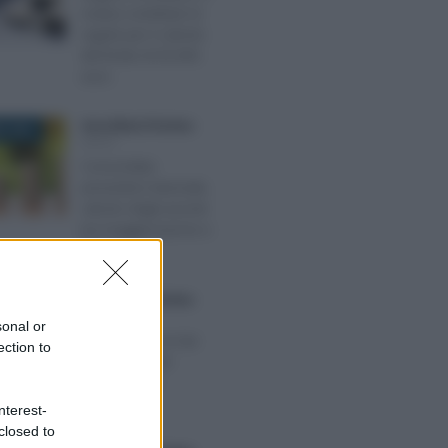
rivalsa contributi: le
regole per il calcolo
del limite di 65.000
euro
Anna Maria D’Andrea
-
E 2024
IRPEF
Concordato
preventivo biennale,
calcolo degli acconti
tra maggiorazione e
flat tax
Anna Maria D’Andrea
-
RE 2023
IRPEF
sonal or
IRPEF 2024, no tax
ection to
area unica per
dipendenti e
pensionati
nterest-
closed to