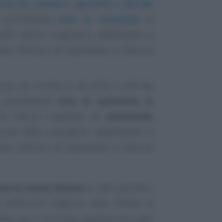
colo 26, comma 1, del d.P.R. n. 633 del
 committente
note di variazione
in
elle fatture originarie, addebitando a
rsare all’erario ed esponendo la ritenuta
icolo 26, comma 2, del d.P.R. n. 633 del
 committente
note di variazione in
le fatture originarie ed
emettendo
uzione delle precedenti, addebitando a
rsare all’erario ed esponendo la ritenuta
iuta le nuove fatture
e, nello specifico,
all’Erario? L’Agenzia delle Entrate si
ndosi ad un principio espresso più volte