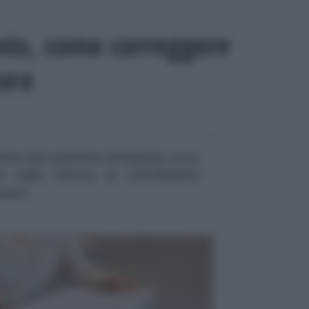
nto, come correggere
tura
ata dal sostituto d'imposta: ecco
i nelle fatture di contribuenti
tario