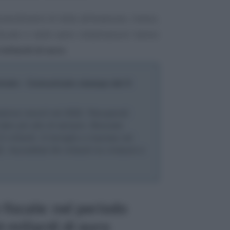
raordinarie di lotta all’evasione, invece,
fiscale e nelle varie rottamazioni hanno
miliardi di euro
.
trate - Comunicato stampa del 9
asione record nel 2022. Recuperati
l dato più alto di sempre. Bloccate
9,5 miliardi. A famiglie e imprese nel
. Accreditati 84 miliardi tra rimborsi e
fiscale: nel periodo
 miliardi di euro