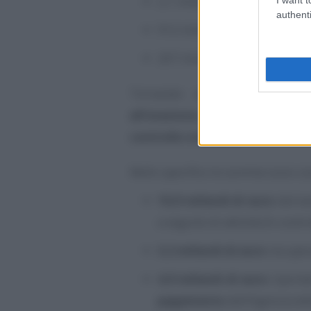
2,1 miliardi di euro intercetta
authenti
912 milioni di euro di
comp
207 milioni di euro di
rimbo
Tornando alle somme recupe
all’evasione,
invece, 19 dei 20,2
controllo ordinarie
.
Nello specifico le somme sono cos
10,9 miliardi di euro
deriva
a seguito di attività di contro
3,2 miliardi di euro
recuper
4,9 miliardi di euro
riportat
pagamento
dell’Agenzia del