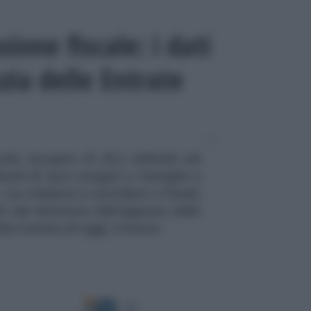
ione fiscale: i dati
zia delle Entrate
cale recupero di 20,2 miliardi nel
ardi di euro erogati a famiglie e
, tra rimborsi e contributi a fondo
ti dal direttore dell'Agenzia delle
alla Camera di oggi, 9 marzo