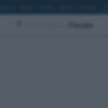
Lavoro
Moduli
Società
Bilancio
Academy