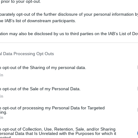
 prior to your opt-out.
one fiscale nel 2022, dell’Agenzia delle
rately opt-out of the further disclosure of your personal information by
he IAB’s list of downstream participants.
ntrate Riscossione, rappresentano un
mmonta a
20,2 miliardi di euro.
tion may also be disclosed by us to third parties on the IAB’s List of 
 that may further disclose it to other third parties.
so dell’evento
"Presentazione dei risultati
 that this website/app uses one or more Google services and may gath
l Data Processing Opt Outs
re dell’Agenzia delle entrate e dell’Agenzia
including but not limited to your visit or usage behaviour. You may click 
 to Google and its third-party tags to use your data for below specifi
 svolto presso la Camera dei Deputati
o opt-out of the Sharing of my personal data.
ogle consent section.
In
o opt-out of the Sale of my Personal Data.
il
Ministro del Economia, Giancarlo
In
, e il
Viceministro Maurizio Leo
, oltre
to opt-out of processing my Personal Data for Targeted
trate
Ernesto Maria Ruffini.
ing.
In
o opt-out of Collection, Use, Retention, Sale, and/or Sharing
ersonal Data that Is Unrelated with the Purposes for which it
lected.