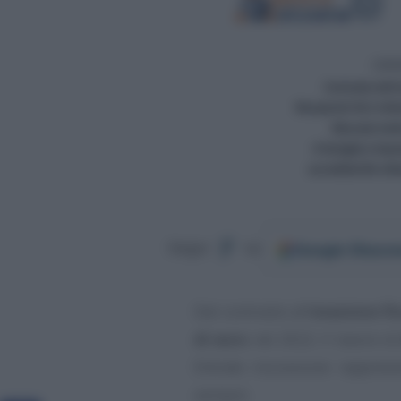
Google
Discov
Segui
su
Dal contrasto all’
evasione fi
di euro
nel 2022. Il lavoro d
Entrate riscossione rapprese
sempre.