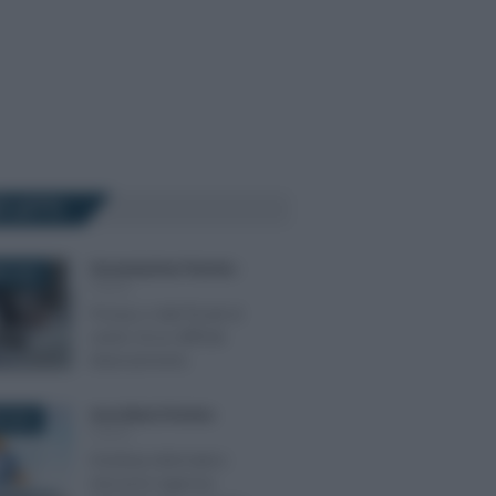
Ù LETTI
Giovambattista Palumbo
-
E 2025
FISCO
Privacy e dati fiscali al
centro di un difficile
bilanciamento
Anna Maria D’Andrea
-
 2016
FISCO
Desktop telematico:
istruzioni Agenzia