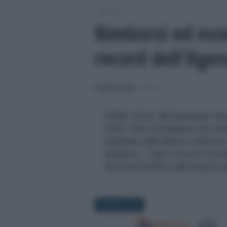
/
Fisco
Rimborsi ed evas
record dell’Agen
Tommaso Gavi
-
FISCO
Dalla lotta all'evasione fis
2022. Nel complesso 84 mili
imprese nell'ultimo triennio
perduto. I dati record forni
Entrate Ruffini nell'evento 
9 MARZO 2023