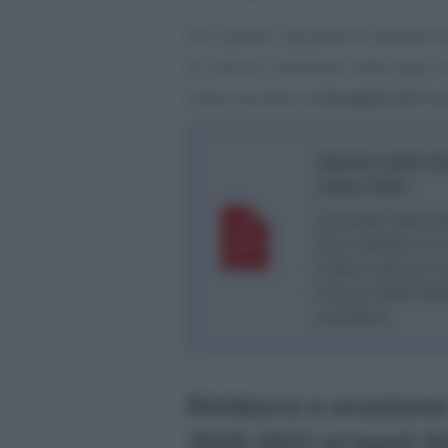
Per quanto riguarda le attività st
le misure rientranti nella pace 
invece portato al
recupero di 1,2 
Agenzia delle En
marzo 2023
Contrasto dell’ev
20,2 miliardi: è i
inoltre frodi per 
triennio 2020-2022
contributi.
Rimborsi e evasione 
2020-2022 erogati 84