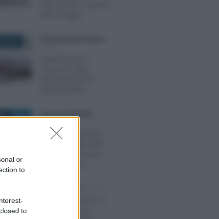
delle Entrate e qualche
utile consiglio
Giovambattista Palumbo
-
E 2025
FISCO
Debiti fiscali ed
esclusione dalla
partecipazione ad
appalti pubblici
Francesco Rodorigo
-
026
FISCO
Decreto Carburante,
non solo taglio delle
accise: novità anche
sonal or
per le imprese
ection to
Francesco Oliva
-
FISCO
E 2024
Web tax: torneranno i
nterest-
limiti di ricavi ma
closed to