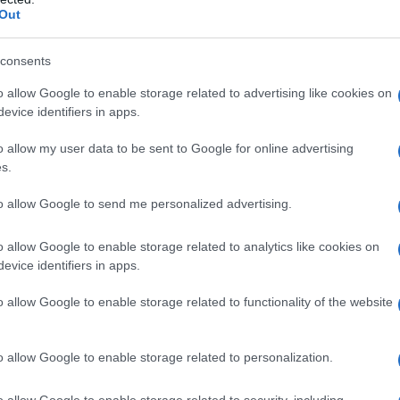
Out
consents
o allow Google to enable storage related to advertising like cookies on
evice identifiers in apps.
o allow my user data to be sent to Google for online advertising
s.
 dati relativi alle
attività anti-frode
,
to allow Google to send me personalized advertising.
imposta, soprattutto quelli collegati alle
o allow Google to enable storage related to analytics like cookies on
evice identifiers in apps.
omunicato stampa pubblicato oggi, 9
o allow Google to enable storage related to functionality of the website
ccati crediti fittizi per 9,5 miliardi:
o allow Google to enable storage related to personalization.
i da
bonus edilizi
;
o allow Google to enable storage related to security, including