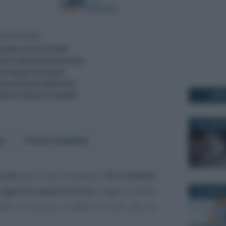
I PI
1 NOVEMBR
er
Fonti Preferite
scale
sono stati recuperati
20,2 miliardi
i
Agenzia delle Entrate
e Agenzia delle
6 DICEMBRE
nta un record, il dato è il più alto di