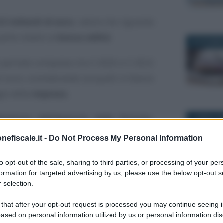
,5 miliardi di euro
, valore che riguarda
parte relativi ai
bonus edilizi
.
26 DICEMBR
 periodo compreso tra il 2020 e il 2022
i euro, considerando sia quelli in favore
gio delle
imprese.
irettore dell’Agenzia delle Entrate,
7 APRILE 2
so dell’evento che si è svolto presso la
nefiscale.it -
Do Not Process My Personal Information
he il viceministro dell’Economia e delle
to opt-out of the sale, sharing to third parties, or processing of your per
formation for targeted advertising by us, please use the below opt-out s
 selection.
iscale: i dati
10 DICEMBR
 that after your opt-out request is processed you may continue seeing i
delle Entrate
ased on personal information utilized by us or personal information dis