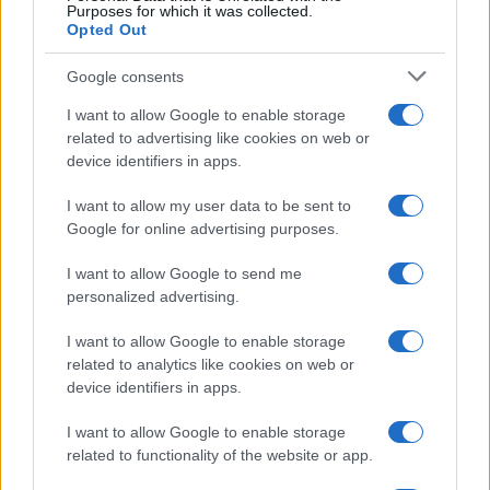
Purposes for which it was collected.
Sindacale
Opted Out
Google consents
I want to allow Google to enable storage
related to advertising like cookies on web or
device identifiers in apps.
Iscriviti alla nostra
NEWSLETTER
I want to allow my user data to be sent to
Google for online advertising purposes.
Resta informato su notizie, aggiornamenti fiscali
I want to allow Google to send me
e moduli scaricabili!
personalized advertising.
I want to allow Google to enable storage
related to analytics like cookies on web or
device identifiers in apps.
I want to allow Google to enable storage
Acconsento al
trattamento dei dati personali
ai sensi degli
related to functionality of the website or app.
articoli 13-14 del GDPR 2016/679.