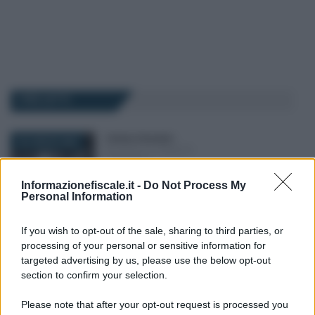
I PIÙ LETTI
Cristina Cherubini
-
25 LUGLIO 2020
BILANCIO E PRINCIPI
CONTABILI
Imposte differite 2020: un
Informazionefiscale.it -
Do Not Process My
esempio pratico
Personal Information
If you wish to opt-out of the sale, sharing to third parties, or
Alessio Mauro
-
8 APRILE 2021
processing of your personal or sensitive information for
BILANCIO E PRINCIPI
targeted advertising by us, please use the below opt-out
CONTABILI
section to confirm your selection.
Le nuove regole
emergenziali per il bilancio di
Please note that after your opt-out request is processed you
esercizio