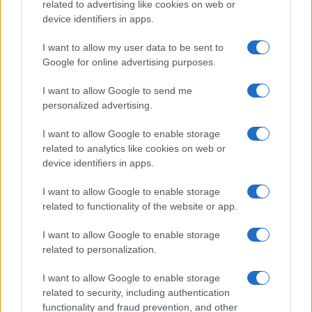
related to advertising like cookies on web or
device identifiers in apps.
Iscriviti alla nostra
NEWSLETTER
I want to allow my user data to be sent to
Google for online advertising purposes.
Resta informato su notizie, aggiornamenti fiscali
I want to allow Google to send me
e moduli scaricabili!
personalized advertising.
I want to allow Google to enable storage
related to analytics like cookies on web or
device identifiers in apps.
I want to allow Google to enable storage
Acconsento al
trattamento dei dati personali
ai sensi degli
related to functionality of the website or app.
articoli 13-14 del GDPR 2016/679.
I want to allow Google to enable storage
related to personalization.
I want to allow Google to enable storage
Informazione Fiscale S.r.l. - P.I. / C.F.: 13886391005
related to security, including authentication
Testata giornalistica iscritta presso il Tribunale di Velletri al n°
functionality and fraud prevention, and other