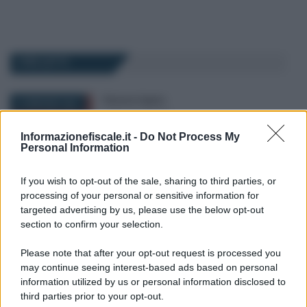
I PIÙ LETTI
Eleonora Capizzi
-
21 MAGGIO 2021
LEGGI E PRASSI
Bonus sportivi nel Decreto
Informazionefiscale.it -
Do Not Process My
Sostegni bis: requisiti e
Personal Information
importo
If you wish to opt-out of the sale, sharing to third parties, or
processing of your personal or sensitive information for
Francesco Rodorigo
-
3 FEBBRAIO 2026
targeted advertising by us, please use the below opt-out
LEGGI E PRASSI
section to confirm your selection.
Bonus assunzioni nella ZES:
via libera alle domande in
Please note that after your opt-out request is processed you
attesa della proroga
may continue seeing interest-based ads based on personal
information utilized by us or personal information disclosed to
third parties prior to your opt-out.
Francesco Rodorigo
-
18 LUGLIO 2023