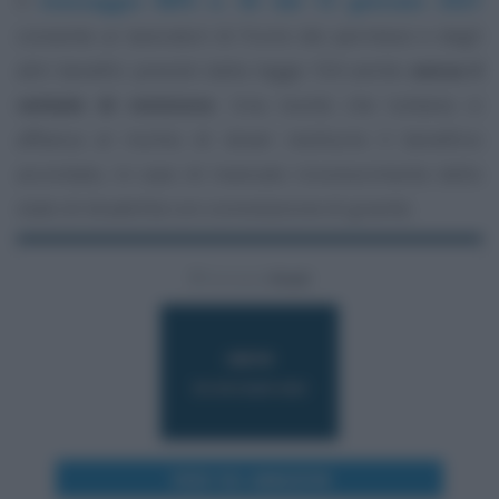
Il
messaggio INPS n. 93 del 13 gennaio 2021
consente ai lavoratori di fruire dei permessi e degli
altri benefici previsti dalla legge 104 anche
senza il
verbale di revisione
. Una novità che tuttavia si
affianca al rischio di dover restituire il beneficio
accordato, in caso di mancato riconoscimento dello
stato di disabilità con connotazione di gravità.
VEDI SU AMAZON