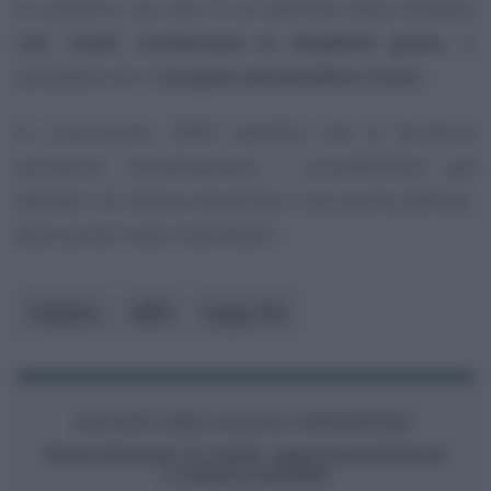
Al contrario, nel caso in cui dall’esito della revisione
non risulti confermata la disabilità grave
, si
procederà con il
recupero del beneficio fruito
.
In conclusione, l’INPS specifica che le Strutture
territoriali riesamineranno i provvedimenti già
adottati e le istanze pervenute e non ancora definite,
alla luce dei nuovi chiarimenti.
Pubblico
INPS
Legge 104
Iscriviti alla nostra newsletter
Resta informato su notizie, aggiornamenti fiscali
e moduli scaricabili!