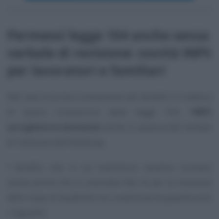
Permessi legge 104 anche senza
verbale di revisione: novità INPS
per lavoratori e familiari
Nel caso di prima concessione dei benefici in materia
di lavoro riconosciuti dalla legge 104, l’
INPS
accoglierà le domande
anche in assenza del verbale
di revisione dell’handicap.
I benefici che, in via transitoria, saranno concessi
anche prima che si concluda l’iter di per la revisione
dello stato di disabilità con condizione di gravità sono
i seguenti: