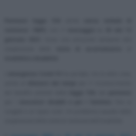
Permessi legge 104
anche
senza verbale di
revisione
: l’
INPS
, con il
messaggio n. 93 del 13
gennaio 2021
, trova una soluzione tampone alla
sospensione delle
visite di accertamento
di
invalidità e disabilità
.
L’
emergenza Covid-19
ha portato, tra le altre cose,
anche al
dilatarsi dei tempi
per il riconoscimento
dei benefici previsti dalla
legge 104
, dai
permessi
per i
lavoratori disabili e per i familiari
, fino ai
congedi e ai riposi orari. Un problema causato dalla
sospensione delle visite di revisione dell’invalidità.