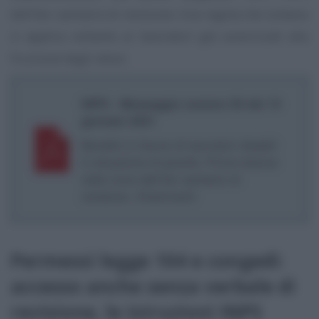
dell’iter sanitario di revisione. Una regola che tuttavia
si applica soltanto ai lavoratori già autorizzati alla
fruizione degli stessi.
INPS - Messaggio numero 93 del 13
gennaio 2021
Benefici in favore di lavoratori disabili
in situazione di gravità. Prime istanze
nelle more dell’iter sanitario di
revisione. Chiarimenti
Permessi legge 104 e congedi:
accesso anche senza verbale di
revisione, le istruzioni INPS