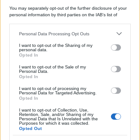
LEGGI E PRASSI
You may separately opt-out of the further disclosure of your
Pagamento reddito di
personal information by third parties on the IAB’s list of
cittadinanza luglio 2023:
downstream participants.
accredito dal 27, ultimo
mese per molti percettori
Personal Data Processing Opt Outs
This information may also be disclosed by us to third parties
on the IAB’s List of Downstream Participants that may further
I want to opt-out of the Sharing of my
disclose it to other third parties.
personal data.
Giuseppe Guarasci
-
26 MAGGIO 2021
Opted In
LEGGI E PRASSI
Please note that this website/app uses one or more Google
Cos’è il CCNL?
services and may gather and store information including but
I want to opt-out of the Sale of my
Personal Data.
not limited to your visit or usage behaviour. You may click to
Opted In
grant or deny consent to Google and its third-party tags to
use your data for below specified purposes in below Google
I want to opt-out of processing my
consent section.
Giuseppe Guarasci
-
Personal Data for Targeted Advertising.
2 SETTEMBRE 2024
LEGGI E PRASSI
Opted In
Regolarizzazione debiti
I want to opt-out of Collection, Use,
contributivi: le novità sulle
Retention, Sale, and/or Sharing of my
sanzioni in vigore da
Personal Data that Is Unrelated with the
Purposes for which it was collected.
settembre
Opted Out