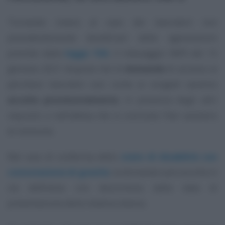
Tornando invece al caso dei lavoratori non
precedentemente beneficiari delle agevolazioni
previste dalla
legge 104
, il messaggio INPS del 13
gennaio 2021 dispone che le
domande
di accesso ai
permessi lavorativi così come ai congedi saranno
accolte provvisoriamente
, in presenza degli altri
requisiti, e nell’attesa che si concluda l’iter sanitario
di revisione.
Nel caso di conferma dello
stato di disabilità con
connotazione di gravità
, la domanda sarà accolta in
via definitiva con decorrenza dalla data di
presentazione della relativa istanza.