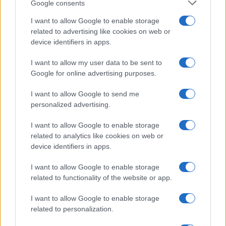
Google consents
I want to allow Google to enable storage
related to advertising like cookies on web or
device identifiers in apps.
Iscriviti alla nostra
NEWSLETTER
I want to allow my user data to be sent to
Google for online advertising purposes.
Resta informato su notizie, aggiornamenti fiscali
I want to allow Google to send me
e moduli scaricabili!
personalized advertising.
I want to allow Google to enable storage
related to analytics like cookies on web or
device identifiers in apps.
I want to allow Google to enable storage
Acconsento al
trattamento dei dati personali
ai sensi degli
related to functionality of the website or app.
articoli 13-14 del GDPR 2016/679.
I want to allow Google to enable storage
related to personalization.