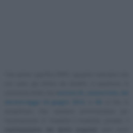
Tale ipotesi, specifica l’INPS, riguarda i lavoratori che
non siano già titolari dei benefici in questione. Si
rammenta infatti che l’
articolo 25, comma 6-bis, del
decreto-legge 24 giugno 2014, n. 90
, al fine di
semplificare l’iter sanitario amministrativo per
l’accertamento di invalidità e disabilità, prevede il
mantenimento dei diritti acquisiti
nelle more