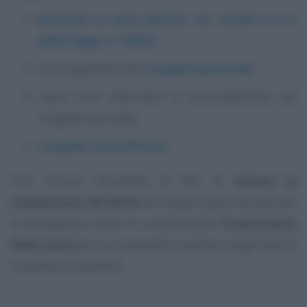
permessi ai sensi dell’art. 33, commi 3 e 6,
della legge n. 104/92
,
prolungamento del
congedo parentale
,
riposi orari alternativi al prolungamento del
congedo parentale,
congedo straordinario
.
Una misura introdotta al fine di
evitare la
sospensione dei diritti
dei disabili gravi nel periodo
di emergenza Covid-19, considerando l’
interruzione
delle visite
per l’accertamento sanitario degli stati di
invalidità e disabilità.