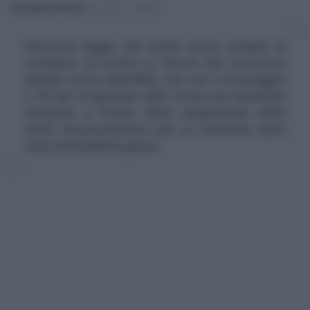
Anna Maria D’Andrea
-
LEGGI E PRASSI
Permessi legge 104 anche senza verbale di
revisione: la novità in favore dei lavoratori
disabili arriva dall'INPS, che con il messaggio
n. 93 del 13 gennaio 2021 trova una soluzione
tampone a fronte della sospensione delle
visite d'accertamento per la conferma dello
stato di disabilità grave.