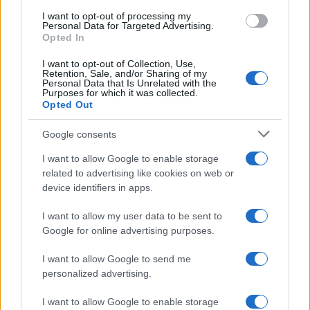
use your data for below specified purposes in below Google
I want to opt-out of processing my
consent section.
Personal Data for Targeted Advertising.
Opted In
Alessio Mauro
-
LEGGI E PRASSI
25 OTTOBRE 2025
Riduzione contributi per
I want to opt-out of Collection, Use,
Retention, Sale, and/or Sharing of my
l’edilizia: confermato il valore
Personal Data that Is Unrelated with the
dell’esonero per il 2025
Purposes for which it was collected.
Opted Out
Google consents
I want to allow Google to enable storage
related to advertising like cookies on web or
device identifiers in apps.
Iscriviti alla nostra
NEWSLETTER
I want to allow my user data to be sent to
Google for online advertising purposes.
Resta informato su notizie, aggiornamenti fiscali
I want to allow Google to send me
e moduli scaricabili!
personalized advertising.
I want to allow Google to enable storage