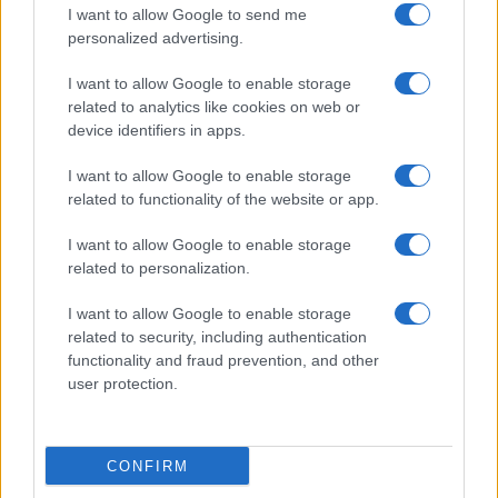
I want to allow Google to send me
e moduli scaricabili!
personalized advertising.
I want to allow Google to enable storage
related to analytics like cookies on web or
device identifiers in apps.
I want to allow Google to enable storage
Acconsento al
trattamento dei dati personali
ai sensi degli
related to functionality of the website or app.
articoli 13-14 del GDPR 2016/679.
I want to allow Google to enable storage
related to personalization.
I want to allow Google to enable storage
Informazione Fiscale S.r.l. - P.I. / C.F.: 13886391005
related to security, including authentication
Testata giornalistica iscritta presso il Tribunale di Velletri al n°
functionality and fraud prevention, and other
14/2018
|
Iscrizione ROC n. 31534/2018
user protection.
Redazione e contatti
|
Informativa sulla Privacy
Preferenze privacy
|
Whistleblowing
|
Codice Etico
|
Modello 231
|
ISO
9001:2015
CONFIRM