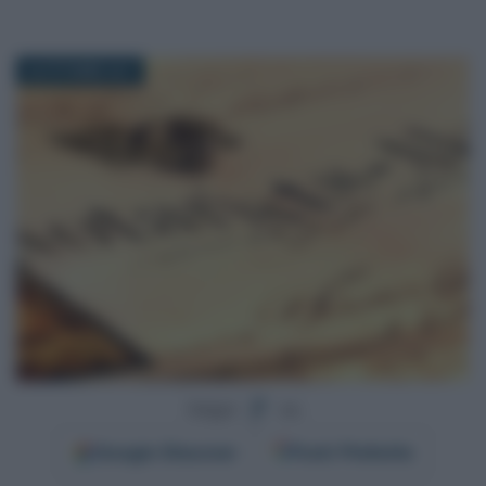
28 OTTOBRE 2017
Segui
su
Google
Discover
Fonti Preferite