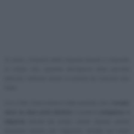
Di solito, l’importo delle imposte dovute è rilasciato
al notaio che, assieme all’importo della parcella
pattuita, trattiene anche la somma da riversare allo
Stato.
Con il DdL Concorrenza è stato previsto che il
notaio
versi su due conti distinti
il proprio
compenso e
imposte
dovute dai propri clienti. Queste ultime
dovranno essere, per l’appunto, versate sul conto