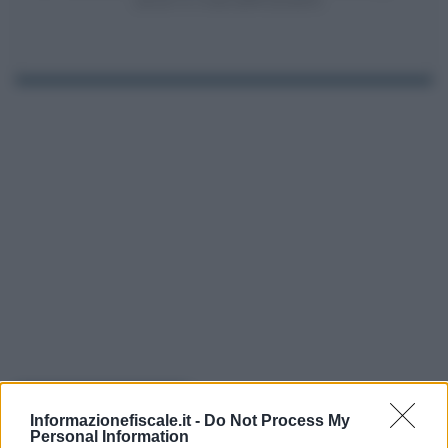
articoli 13-14 del GDPR 2016/679.
I PIÙ LETTI
Informazionefiscale.it -
Do Not Process My
Personal Information