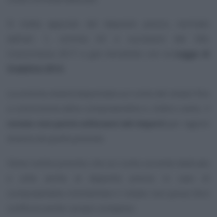
Si tratta appunto del deposito prezzo, normato
dall’art. 1, comma 63 e successivi del DdL
Concorrenza 2017 e già introdotto con la
Legge di
Stabilità 2014
.
La somma resterà depositata sul conto del notaio fino
a conclusione della compravendita e, d’altro canto, il
notaio non potrà utilizzare tali importi
per ragioni
diverse da quella previste.
Viene inoltre previsto che sul conto corrente dedicato
e utile anche al deposito prezzo in caso di
compravendita immobiliare il notaio non possa farvi
confluire anche i propri compensi.