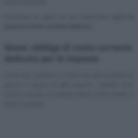
prezzo opzionale.
Cerchiamo di capirci di più analizzando
cos’è in
pratica il conto corrente dedicato
.
Notai: obbligo di conto corrente
dedicato per le imposte
Come noto, quando si compra una casa o quando in
genere si stipula un atto notarile, i cittadini sono
tenuti a versare un importo spesso molto elevato a
titolo di imposte.