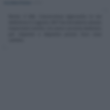
Anna Maria D’Andrea
-
NOTAI
Notai: il DdL Concorrenza approvato in via
definitiva il 2 agosto 2017 ha introdotto alcune
importanti novità, tra conto corrente dedicato
per imposte e deposito prezzi. Ecco cosa
cambia.