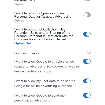
Personal Data.
not limited to your visit or usage behaviour. You may click to
recuperare i debiti formativi
Opted In
grant or deny consent to Google and its third-party tags to
use your data for below specified purposes in below Google
I want to opt-out of processing my
consent section.
Personal Data for Targeted Advertising.
Opted In
Alessio Mauro
-
NOTAI
27 GIUGNO 2024
Quanto guadagna un
I want to opt-out of Collection, Use,
Retention, Sale, and/or Sharing of my
notaio?
Personal Data that Is Unrelated with the
Purposes for which it was collected.
Opted Out
Google consents
I want to allow Google to enable storage
related to advertising like cookies on web or
device identifiers in apps.
Iscriviti alla nostra
NEWSLETTER
I want to allow my user data to be sent to
Google for online advertising purposes.
Resta informato su notizie, aggiornamenti fiscali
I want to allow Google to send me
e moduli scaricabili!
personalized advertising.