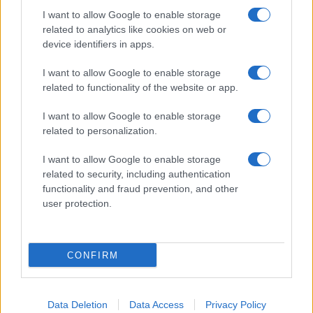
I want to allow Google to enable storage
related to analytics like cookies on web or
device identifiers in apps.
I want to allow Google to enable storage
Acconsento al
trattamento dei dati personali
ai sensi degli
related to functionality of the website or app.
articoli 13-14 del GDPR 2016/679.
I want to allow Google to enable storage
related to personalization.
I want to allow Google to enable storage
Informazione Fiscale S.r.l. - P.I. / C.F.: 13886391005
related to security, including authentication
Testata giornalistica iscritta presso il Tribunale di Velletri al n°
functionality and fraud prevention, and other
14/2018
|
Iscrizione ROC n. 31534/2018
user protection.
Redazione e contatti
|
Informativa sulla Privacy
Preferenze privacy
|
Whistleblowing
|
Codice Etico
|
Modello 231
|
ISO
9001:2015
CONFIRM
Data Deletion
Data Access
Privacy Policy
5