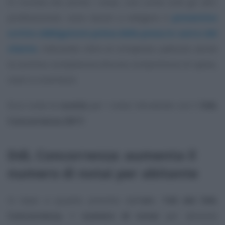
Si ricorda che anche i notai, così come tutti gli altri
professionisti, sono tenuti a redigere il
preventivo
scritto obbligatorio prima della presa in carico del
cliente
, indicando oltre al compenso pattuito anche
la somma complessiva dovuta comprensiva di spese,
oneri e contributi.
Ecco tutte le
novità
per i notai introdotte con il
DdL
Concorrenza 2017
.
DdL Concorrenza: aumenta il
numero di notai per abitante
In base a quanto previsto dall’
art. 144 del DdL
Concorrenza
, il
numero di notai
per abitante