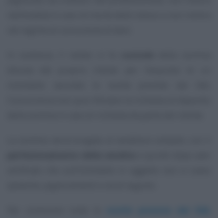
nell’eredità in caso di morte dello stesso e non rientra
nel regime di comunione di beni.
In sostanza, il notaio si fa
custode
della somma
dovuta dal proprio cliente per l’acquisto di un
immobile: secondo le novità previste dal DdL
Concorrenza non può rifiutare la richiesta di deposito
della somma in caso di richiesta da parte del cliente.
La somma verrà erogata al venditore soltanto con il
perfezionamento della vendita
e quindi dopo aver
verificato che sull’immobile in oggetto non vi siano
ipoteche, pignoramenti e via di seguito.
Per conoscere tutte le
novità previste dal DdL