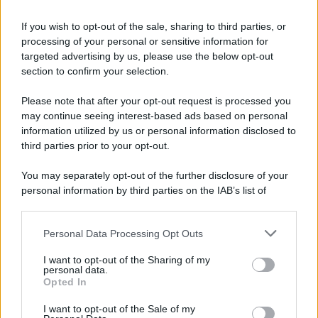
Daniele Di Giovenale
-
NOTAI
30 APRILE 2017
Notai: come funziona la
If you wish to opt-out of the sale, sharing to third parties, or
cassa di previdenza?
processing of your personal or sensitive information for
targeted advertising by us, please use the below opt-out
section to confirm your selection.
Please note that after your opt-out request is processed you
Anna Maria D’Andrea
-
NOTAI
11 DICEMBRE 2023
may continue seeing interest-based ads based on personal
Come diventare notaio?
information utilized by us or personal information disclosed to
Laurea ed esame di Stato
third parties prior to your opt-out.
You may separately opt-out of the further disclosure of your
personal information by third parties on the IAB’s list of
Redazione
-
NOTAI
19 LUGLIO 2021
downstream participants.
Professione Notarile, gli
obblighi di formazione
Personal Data Processing Opt Outs
This information may also be disclosed by us to third parties
continua
on the IAB’s List of Downstream Participants that may further
I want to opt-out of the Sharing of my
disclose it to other third parties.
personal data.
Opted In
Please note that this website/app uses one or more Google
Redazione
-
NOTAI
12 NOVEMBRE 2021
services and may gather and store information including but
I want to opt-out of the Sale of my
Covid e formazione notarile: