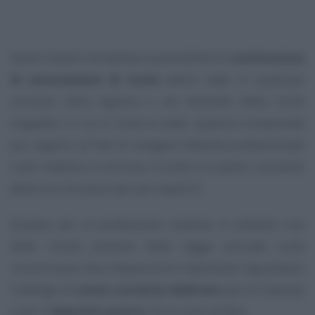
Viene inoltre introdotta la possibilità di
costituzione
di associazioni di notai
aventi sede in qualsiasi
comune nella regione o nel distretto della Corte
d’appello in cui si trova la sede, qualora comprenda
più regioni, al fine di svolgere l’attività professionale
e per mettere in comune, in tutto o in parte, i proventi
delle loro funzioni per poi ripartirli.
Questa, per la professione notarile, è soltanto una
delle novità previste dalla legge annuale sulla
concorrenza. Due disposizioni importanti riguardano
l’obbligo di
conto corrente dedicato
per le imposte
e per il
deposito prezzo
. Ecco cosa cambia.