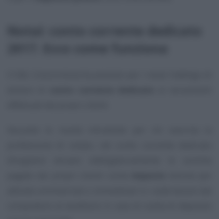
Notai: conto corrente dedicato
2017. Ecco come funziona
Il DdL Concorrenza ha previsto per i notai l’obbligo di
dotarsi di
conto corrente dedicato
ai versamenti
effettuati dai propri clienti.
Secondo le novità introdotte per chi esercita la
professione di notaio, nel conto corrente dedicato
bisognerà versare obbligatoriamente le somme
pagate dai propri clienti come
imposte
dovute per
attività commerciali o immobiliari e i soldi dovuti dal
compratore al venditore in caso di scelta di deposito