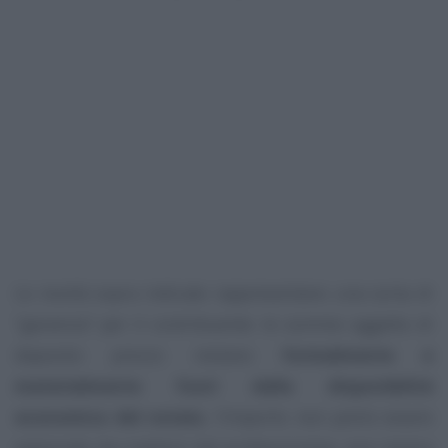
Le novità sopra indicate rappresentano una sorta di
“garanzia” per il contribuente: le somme oggetto di
deposito prezzo restano
formalmente e
materialmente fuori dalla disponibilità
economica del notaio
, l’importo non potrà essere
pignorato da creditori del professionista, non rientra