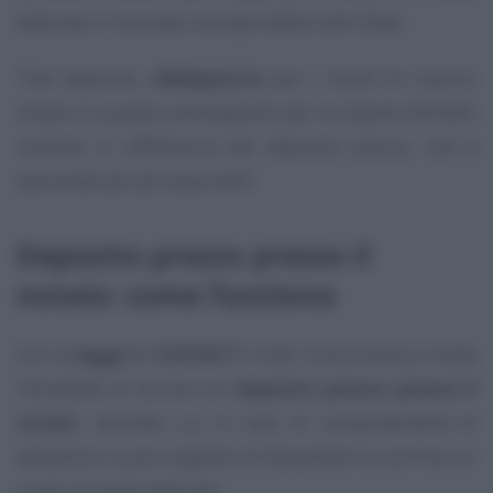
dedicato e riversate a tempo debito allo Stato.
Tale deposito,
obbligatorio
per i clienti di ciascun
notaio in quanto presupposto per la stipula dell’atto
notarile, si differenzia dal deposito prezzo, che è
opzionale per gli acquirenti.
Deposito prezzo presso il
notaio: come funziona
Con la
legge n. 124/2017
, il DdL Concorrenza, è stata
introdotta la norma sul
deposito prezzo presso il
notaio
, secondo cui in caso di compravendita di
abitazioni si può scegliere di depositare la somma sul
conto corrente dedicato.