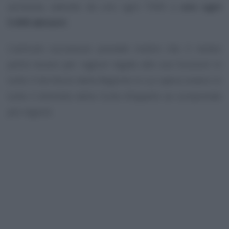
aumenta, salendo da uno ogni 7.000 a
uno ogni
5.000 abitanti
.
L’articolo successivo prevede inoltre che il notaio
potrà recarsi per ragioni legate alle sue funzioni in
tutto il territorio della Regione in cui opera ovvero in
tutto il distretto della Corte d’Appello se comprende
più regioni.