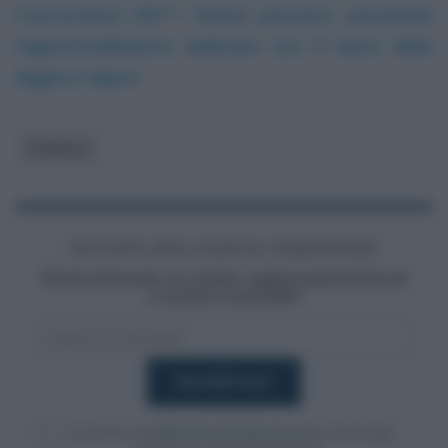
Concorrenza 2017 i lettori possono consultare
l’approfondimento dedicato con il testo della
legge in vigore
.
Pubblico
Iscriviti alla nostra newsletter
Resta informato su notizie, aggiornamenti fiscali
e moduli scaricabili!
Acconsento al
trattamento dei dati personali
ai sensi degli