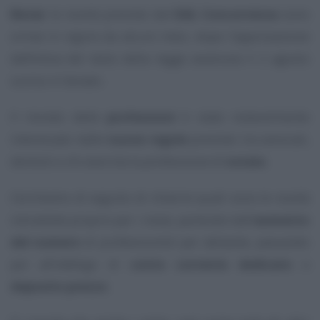
Notai
: le novità previste dal
DdL Concorrenza
sono
ormai in vigore da alcuni mesi, dopo l’approvazione
definitiva del testo della legge avvenuta il 2 agosto
scorso in Senato.
Il mondo delle
professioni
è stato notevolmente
interessato dalle
nuove regole
previste: tra avvocati,
dentisti e chi esercita la professione di
notaio
.
Cerchiamo di seguito di chiarire quali sono le novità
introdotte proprio per i notai, partendo dall’
aumento
del numero
di professionisti per abitante, passando
poi all’obbligo di
conto corrente dedicato
e
deposito prezzo
.