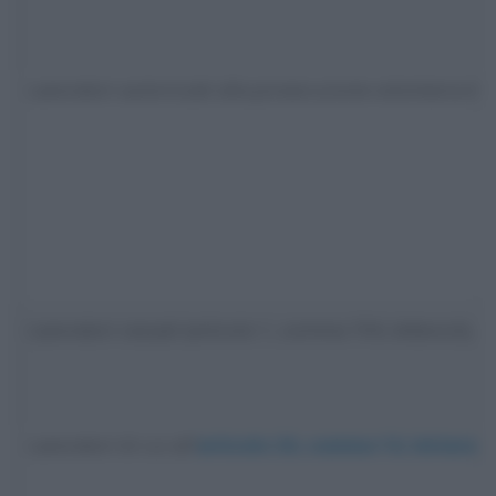
Lavoratori autorizzati alla prosecuzione volontaria del
Lavoratori cessati (articolo 1, comma 194, lettera b), c
Lavoratori di cui all’
articolo 24, comma 14, lettera e-