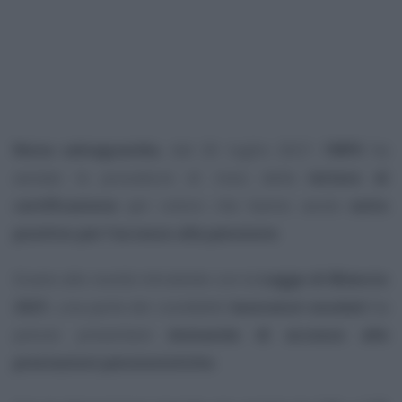
Nona salvaguardia
, dal 26 luglio 2021 l’
INPS
ha
avviato le procedure di invio delle
lettere di
certificazione
per coloro che hanno avuto
esito
positivo per l’accesso alla pensione
.
Grazie alle novità introdotte con la
Legge di Bilancio
2021
, una parte dei cosiddetti
lavoratori esodati
ha
potuto presentare
domanda di accesso alle
prestazioni pensionistiche
.