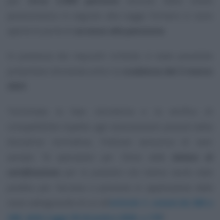
per
circa 2.400 persone
escluse dalla tutela
pensionistica in seguito alla Legge Fornero si sono
aperte le porte di
accesso alla pensione
.
In presenza dei requisiti richiesti, è stato possibile
presentare domanda entro la
scadenza del 2 marzo
2021
.
Terminata la fase istruttoria e la verifica di
compatibilità rispetto agli stanziamenti previsti dalla
disciplina normativa, l’Istituto annuncia di aver
avviato
“le operazioni per l’invio delle
lettere di
certificazione
per le posizioni che hanno avuto esito
positivo per l’accesso a pensione in applicazione della
nona salvaguardia di cui all’
articolo 1, commi da 346 a
348, della Legge 30 dicembre 2020, n.178
”
.