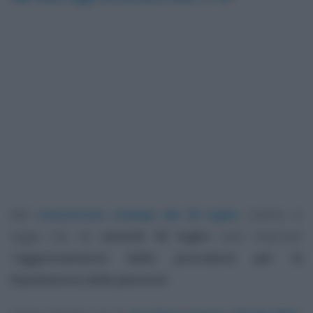
Nel
comunicato stampa del 26 luglio
, inoltre, si
legge che da
venerdì 30 luglio
sarà rilasciato
l’
aggiornamento delle procedure per la
liquidazione delle pensioni
.