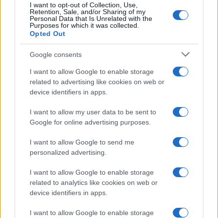
Fondi pensione: le istruzioni
I want to opt-out of Collection, Use,
Retention, Sale, and/or Sharing of my
Covip sulla rendita
Personal Data that Is Unrelated with the
Purposes for which it was collected.
Opted Out
Google consents
I want to allow Google to enable storage
related to advertising like cookies on web or
device identifiers in apps.
Iscriviti alla nostra
NEWSLETTER
I want to allow my user data to be sent to
Google for online advertising purposes.
Resta informato su notizie, aggiornamenti fiscali
I want to allow Google to send me
e moduli scaricabili!
personalized advertising.
I want to allow Google to enable storage
related to analytics like cookies on web or
device identifiers in apps.
I want to allow Google to enable storage
Acconsento al
trattamento dei dati personali
ai sensi degli