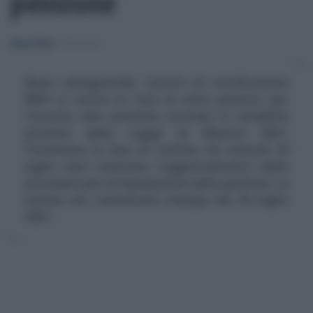
pensione
Rosy D’Elia
-
PENSIONI
Nona salvaguardia, lettere di certificazione
INPS in arrivo in caso di esito positivo per
l'accesso alla pensione secondo le modalità
previste dalla Legge di Bilancio 2021.
Terminata la fase di verifica. Da venerdì 30
luglio sarà rilasciato l'aggiornamento delle
procedure per la liquidazione delle pensioni. La
notizia nel comunicato stampa del 26 luglio
2021.