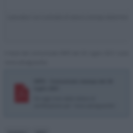
Lavoratori con contratto di lavoro a tempo determinat
Il testo del comunicato INPS del 26 luglio 2021 sulla
nona salvaguardia.
INPS - Comunicato stampa del 26
luglio 2021
Da oggi invio delle lettere di
certificazione per “nona salvaguardia”.