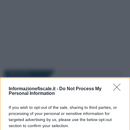
I PIÙ LETTI
Informazionefiscale.it -
Do Not Process My
Francesco Rodorigo
-
PENSIONI
15 NOVEMBRE 2023
Personal Information
Tredicesima pensionati 2023:
quando arriva? La data di
If you wish to opt-out of the sale, sharing to third parties, or
pagamento e le regole per il
processing of your personal or sensitive information for
calcolo
targeted advertising by us, please use the below opt-out
section to confirm your selection.