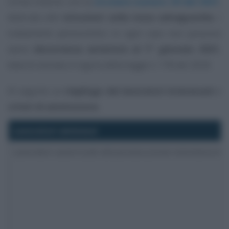
Come chiarito con la
circolare numero 39 del 2021
,
dedicata alle
istruzioni sulla nona salvaguardia
, i
trattamenti pensionistici in ogni caso non possono
avere
decorrenza anteriore al 1° gennaio 2021
,
data di entrata in vigore della legge n. 178 del 2020.
Di seguito un
riepilogo dei lavoratori interessati
e
criteri di ammissione
.
Lavoratori ammessi
Lavoratori autorizzati alla prosecuzione volontaria del