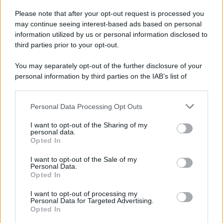
Francesco Rodorigo
-
PENSIONI
31 OTTOBRE 2022
Please note that after your opt-out request is processed you
Riscatto e ricongiunzione
may continue seeing interest-based ads based on personal
contributi: nuovi chiarimenti
information utilized by us or personal information disclosed to
INPS per i dipendenti pubblici
third parties prior to your opt-out.
You may separately opt-out of the further disclosure of your
Alessio Mauro
-
PENSIONI
31 GENNAIO 2024
personal information by third parties on the IAB’s list of
Pagamento pensioni
downstream participants.
febbraio 2024: data unica
per l’accredito INPS tramite
Personal Data Processing Opt Outs
This information may also be disclosed by us to third parties
Poste e banche
on the IAB’s List of Downstream Participants that may further
I want to opt-out of the Sharing of my
disclose it to other third parties.
personal data.
Opted In
Please note that this website/app uses one or more Google
Tommaso Gavi
-
PENSIONI
19 GENNAIO 2021
services and may gather and store information including but
I want to opt-out of the Sale of my
Morte pensionato, INPS: il
Personal Data.
not limited to your visit or usage behaviour. You may click to
recupero dei crediti
Opted In
grant or deny consent to Google and its third-party tags to
pignoratizi è automatico
use your data for below specified purposes in below Google
I want to opt-out of processing my
consent section.
Personal Data for Targeted Advertising.
Opted In
Francesco Rodorigo
-
PENSIONI
26 MAGGIO 2026