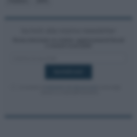
Pubblico
INPS
Iscriviti alla nostra newsletter
Resta informato su notizie, aggiornamenti fiscali
e moduli scaricabili!
Acconsento al
trattamento dei dati personali
ai sensi degli
articoli 13-14 del GDPR 2016/679.