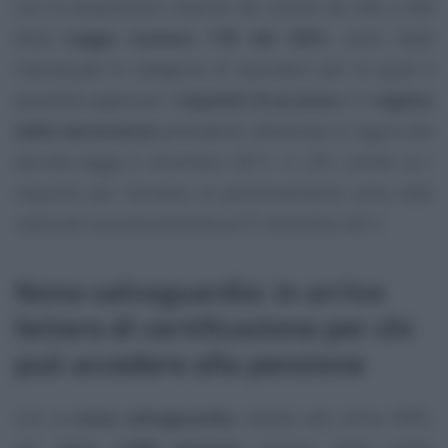
Con le disposizioni inserite nei commi da 346 a 348
della
Legge numero 178 del 2021
, sono state
individuate le categorie di lavoratori per le quali è
possibile applicare i
requisiti di accesso
e il
regime
delle decorrenze
precedenti all’entrata in vigore del
decreto-legge 6 dicembre 2011, n. 201, anche se i
requisiti per l’accesso al pensionamento sono stati
maturati successivamente al 31 dicembre 2011.
Nona salvaguardia: in arrivo
lettere di certificazione per chi
può accedere alla pensione
Con la
nona salvaguardia
, stando alle stime INPS,