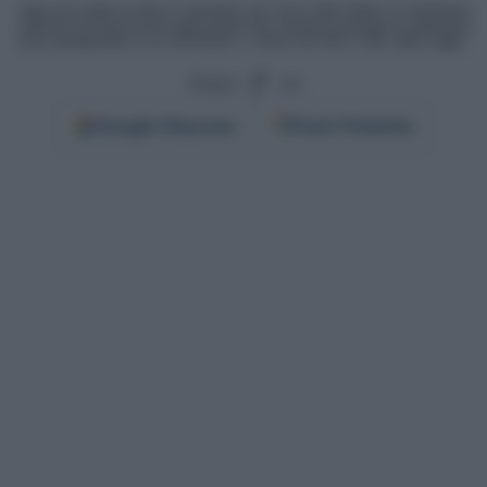
Segui
su
Google
Discover
Fonti Preferite