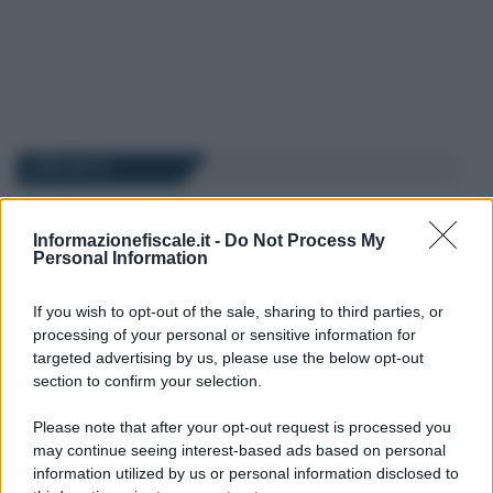
I PIÙ LETTI
Tommaso Gavi
-
IMPOSTE
6 MARZO 2025
Informazionefiscale.it -
Do Not Process My
Criptovalute: l’importo
Personal Information
minimo per l’imposta di bollo
If you wish to opt-out of the sale, sharing to third parties, or
processing of your personal or sensitive information for
targeted advertising by us, please use the below opt-out
Rosy D’Elia
-
IMPOSTE
section to confirm your selection.
22 FEBBRAIO 2021
Bonus prima casa,
sospensione dei termini fino
Please note that after your opt-out request is processed you
al 31 dicembre 2021: arriva
may continue seeing interest-based ads based on personal
la proroga
information utilized by us or personal information disclosed to