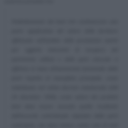
autentica prevede che:
l’individuazione dei beni che costituiscono una
parte significativa del valore delle forniture
effettuate nell’ambito delle prestazioni aventi
per oggetto interventi di recupero del
patrimonio edilizio e delle parti staccate si
effettua in base all’autonomia funzionale delle
parti rispetto al manufatto principale, come
individuato nel citato decreto ministeriale (DM
29 dicembre 1999); come valore dei predetti
beni deve essere assunto quello risultante
dall’accordo contrattuale stipulato dalle parti
contraenti, che deve tenere conto solo di tutti