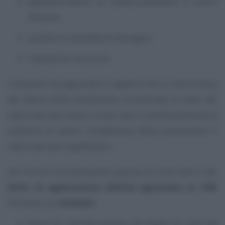
apparecchiature di condizionamento e riciclo
dell’aria;
sanitari e rubinetterie da bagno;
impianti di sicurezza.
L’aliquota Iva agevolata si applica fino a concorrenza
del valore della prestazione considerata al netto del
valore dei beni stessi. In tali casi il contribuente dovrà
sottrarre al valore complessivo della prestazione il
valore dei beni significativi.
Per fornire un’indicazione precisa di come fare e dei
limiti di applicazione dell’Iva agevolata al 10%
forniamo un
esempio
:
lavori di ristrutturazione del bagno di casa dal