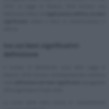
2016, la Legge di Bilancio 2018 fornisce una
definizione chiara sull’
applicazione dell’Iva sui beni
significativi
relativi a lavori di ristrutturazione in
edilizia.
Iva sui beni significativi:
definizione
Il comma 19 dell’articolo unico della Legge di
Bilancio 2018 fornisce un’interpretazione autentica
sulla
definizione dei beni significativi
assoggettati
all’Iva agevolata al 10 per cento.
La prima parte della norma di interpretazione