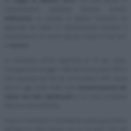
interpretazione autentica, fornisce un’utile
definizione
su quando si applica l’aliquota Iva
agevolata sui lavori di manutenzione ordinaria e
straordinaria e su come indicare il valore di tali beni
in
fattura
.
La normativa sull’Iva agevolata al 10 per cento,
introdotta con la legge n. 488 del 23 dicembre 1999 e
resa operativa dal DM del 29 dicembre 1999, causa
ancora oggi molti dubbi sulla
determinazione del
valore dei beni significativi
e su come compilare
fattura e ricevuta fiscale.
Proprio in tal senso e riprendendo quanto già chiarito
dall’Agenzia delle Entrate con la circolare 12/E del