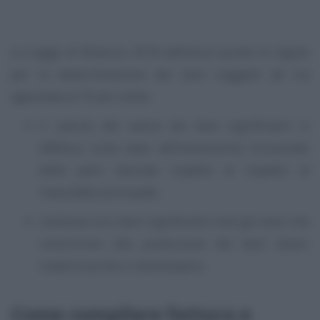
La Legge di Bilancio 2018 definisce quindi le regole
per la determinazione dei beni soggetti ad Iva
agevolata al 10 per cento:
il calcolo del valore dei beni significativi si
effettua sulla base dell’autonomia funzionale
delle parti staccate rispetto al rispetto al
manufatto principale;
rientrano tra i beni significativi tutti gli oneri che
concorrono alla produzione dei beni stessi:
materie prime e manodopera.
Come compilare fattura e