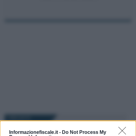
I PIÙ LETTI
Informazionefiscale.it -
Do Not Process My
Rosy D’Elia
-
IVA