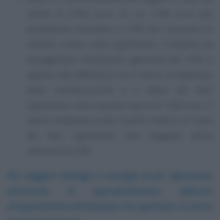
valore di 2.500 euro, di cui 1.000 euro per
prestazione lavorativa e 1.500 per l’acquisto di
sanitari, ovvero beni significativi. L’importo da
assoggettare all’aliquota agevolata del 10% si
applica alla differenza tra il valore complessivo
della ristrutturazione e il valore dei beni
significativi, che in questo caso è di 1.000 euro. Il
valore residuale ovvero quello relativo al costo
dei beni significativi sarà soggetto all’Iva
ordinaria al 22%.
Per maggiori dettagli si consiglia di far riferimento
all’articolo di approfondimento dedicato
all’applicazione dell’aliquota Iva agevolata su lavori