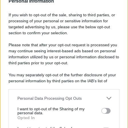
3 SETTEMBRE 2025
Personal Information
Registratori e POS collegati
dal 2026: scontrini e
If you wish to opt-out of the sale, sharing to third parties, or
pagamenti elettronici
processing of your personal or sensitive information for
viaggiano insieme
targeted advertising by us, please use the below opt-out
section to confirm your selection.
Francesco Oliva
-
IVA
3 MAGGIO 2018
Please note that after your opt-out request is processed you
Come inviare la fattura
may continue seeing interest-based ads based on personal
elettronica al SdI
information utilized by us or personal information disclosed to
third parties prior to your opt-out.
You may separately opt-out of the further disclosure of your
Rosy D’Elia
-
IVA
personal information by third parties on the IAB’s list of
24 DICEMBRE 2020
downstream participants.
Lotteria degli scontrini,
proroga mini a febbraio?
Personal Data Processing Opt Outs
This information may also be disclosed by us to third parties
Certo il rinvio dei termini per
on the IAB’s List of Downstream Participants that may further
adeguare gli RT
I want to opt-out of the Sharing of my
disclose it to other third parties.
personal data.
Opted In
Please note that this website/app uses one or more Google
Giuseppe Guarasci
-
IVA
27 AGOSTO 2019
services and may gather and store information including but