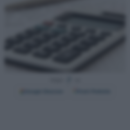
Segui
su
Google
Discover
Fonti Preferite