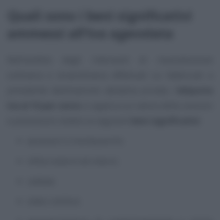
Quali sono i beni significativi
ammessi all’Iva agevolata
Nell’ambito degli interventi di manutenzione
ordinaria e straordinaria effettuati su fabbricati a
prevalente destinazione abitativa privata, l’
aliquota
Iva al 10 per cento
si applica sul valore delle cessioni
e prestazioni relativi ai seguenti
beni significativi
:
ascensori e montacarichi;
infissi esterni ed interni;
caldaie;
video citofoni;