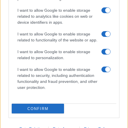
I want to allow Google to enable storage
related to analytics like cookies on web or
device identifiers in apps.
I want to allow Google to enable storage
Acconsento al
trattamento dei dati personali
ai sensi degli
related to functionality of the website or app.
articoli 13-14 del GDPR 2016/679.
I want to allow Google to enable storage
related to personalization.
I want to allow Google to enable storage
Informazione Fiscale S.r.l. - P.I. / C.F.: 13886391005
related to security, including authentication
Testata giornalistica iscritta presso il Tribunale di Velletri al n°
functionality and fraud prevention, and other
14/2018
|
Iscrizione ROC n. 31534/2018
user protection.
Redazione e contatti
|
Informativa sulla Privacy
Preferenze privacy
|
Whistleblowing
|
Codice Etico
|
Modello 231
|
ISO
9001:2015
CONFIRM