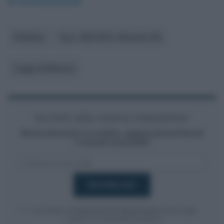
di ristrutturazione.
Pubblico
D.p.r. 633/1972 o Decreto IVA
Legge di Bilancio
Iscriviti alla nostra newsletter
Resta informato su notizie, aggiornamenti fiscali
e moduli scaricabili!
Acconsento al
trattamento dei dati personali
ai sensi degli
articoli 13-14 del GDPR 2016/679.