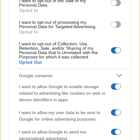
I want to opt-out of the Sale of my
Fattura con descrizione
Personal Data.
not limited to your visit or usage behaviour. You may click to
generica: IVA indetraibile e
Opted In
grant or deny consent to Google and its third-party tags to
costo indeducibile
use your data for below specified purposes in below Google
I want to opt-out of processing my
consent section.
Personal Data for Targeted Advertising.
Opted In
Rosy D’Elia
-
IVA
25 MARZO 2019
Conservazione fatture
I want to opt-out of Collection, Use,
Retention, Sale, and/or Sharing of my
elettroniche: adesione dal 3
Personal Data that Is Unrelated with the
maggio
Purposes for which it was collected.
Opted Out
Google consents
I want to allow Google to enable storage
related to advertising like cookies on web or
device identifiers in apps.
Iscriviti alla nostra
NEWSLETTER
I want to allow my user data to be sent to
Google for online advertising purposes.
Resta informato su notizie, aggiornamenti fiscali
I want to allow Google to send me
e moduli scaricabili!
personalized advertising.