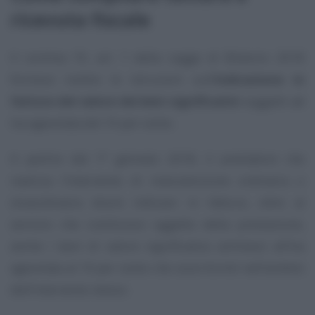
ricevuta fiscale
Il comma 19, art. 1 della Legge di Bilancio 2018
fornisce inoltre le istruzioni sull’
indicazione in
fattura del valore dei beni significativi
soggetti ad
Iva agevolata del 10 per cento.
A partire dal 1° gennaio 2018, il prestatore che
realizza l’intervento di manutenzione ordinaria o
straordinaria dovrà indicare in fattura, oltre al
servizio che costituisce oggetto della prestazione,
anche i beni di valore significativo ammessi all’Iva
agevolata al 10 per cento che sono forniti nell’ambito
dell’intervento stesso.