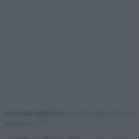
Iva sui beni significativi
: quando si applica l’aliquota
agevolata al 10%?
La
Legge di Bilancio 2018
, con una norma di