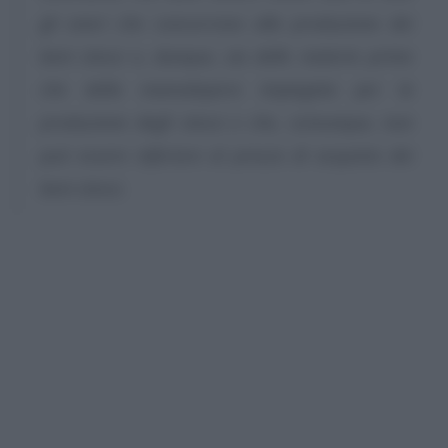
gli oneri che concorrono alla produzione dei
beni stessi e, dunque, sia delle materie prime
che della manodopera impiegata per la
produzione degli stessi e che, comunque, non
può essere inferiore al prezzo di acquisto dei
beni stessi.