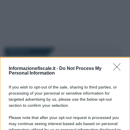
I PIÙ LETTI
Francesco Rodorigo
-
Informazionefiscale.it -
Do Not Process My
27 MARZO 2026
LEGGI E PRASSI
Personal Information
Naspi: dichiarazione dei
redditi entro il 31 marzo
If you wish to opt-out of the sale, sharing to third parties, or
processing of your personal or sensitive information for
targeted advertising by us, please use the below opt-out
section to confirm your selection.
Rossella Quintavalle
-
25 GENNAIO 2022
LEGGI E PRASSI
Please note that after your opt-out request is processed you
Gli orari di lavoro e riposo di
may continue seeing interest-based ads based on personal
colf e badanti
information utilized by us or personal information disclosed to