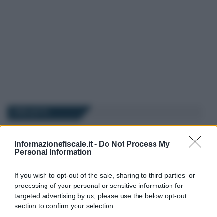
I PIÙ LETTI
Tommaso Gavi
-
IMPOSTE
8 GENNAIO 2021
Informazionefiscale.it -
Do Not Process My
Superbonus 110%, gli
Personal Information
interventi agevolabili per gli
enti non commerciali
If you wish to opt-out of the sale, sharing to third parties, or
processing of your personal or sensitive information for
targeted advertising by us, please use the below opt-out
Francesco Rodorigo
-
IMPOSTE
section to confirm your selection.
3 GIUGNO 2023
Bonus Sud e credito