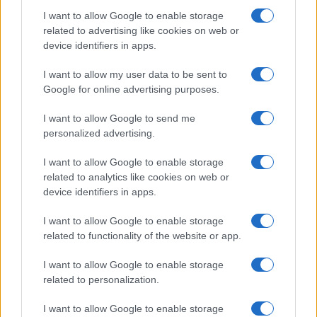
I want to allow Google to enable storage
related to advertising like cookies on web or
device identifiers in apps.
Iscriviti alla nostra
NEWSLETTER
I want to allow my user data to be sent to
Google for online advertising purposes.
Resta informato su notizie, aggiornamenti fiscali
I want to allow Google to send me
e moduli scaricabili!
personalized advertising.
I want to allow Google to enable storage
related to analytics like cookies on web or
device identifiers in apps.
I want to allow Google to enable storage
Acconsento al
trattamento dei dati personali
ai sensi degli
related to functionality of the website or app.
articoli 13-14 del GDPR 2016/679.
I want to allow Google to enable storage
related to personalization.
I want to allow Google to enable storage