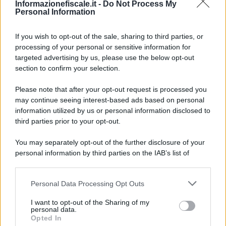
Informazionefiscale.it -
Do Not Process My
passaporto alle Poste?
Personal Information
If you wish to opt-out of the sale, sharing to third parties, or
Francesco Rodorigo
-
processing of your personal or sensitive information for
16 MAGGIO 2026
LEGGI E PRASSI
targeted advertising by us, please use the below opt-out
Bonus assunzione giovani: il
section to confirm your selection.
trasferimento da e verso la
Zes modifica l’importo
Please note that after your opt-out request is processed you
may continue seeing interest-based ads based on personal
information utilized by us or personal information disclosed to
Francesco Rodorigo
-
third parties prior to your opt-out.
21 MARZO 2022
LEGGI E PRASSI
SPID: identità digitale anche
You may separately opt-out of the further disclosure of your
per i minorenni ma con
personal information by third parties on the IAB’s list of
distinzioni tra under e over
downstream participants.
14
Personal Data Processing Opt Outs
This information may also be disclosed by us to third parties
on the IAB’s List of Downstream Participants that may further
I want to opt-out of the Sharing of my
Francesco Rodorigo
-
disclose it to other third parties.
4 OTTOBRE 2025
personal data.
LEGGI E PRASSI
Opted In
Please note that this website/app uses one or more Google
4 ottobre festa nazionale: