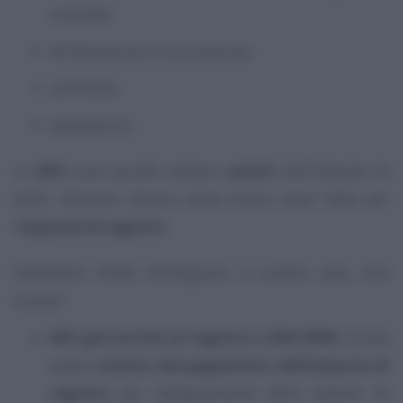
contratti;
dichiarazione di successione;
certificati;
attestazioni.
Le
APS
sono quindi sempre
esenti
dall’imposta di
bollo, discorso diverso deve invece esser fatto per
l’
imposta di registro
.
Dobbiamo difatti distinguere in questo caso, due
scenari:
APS già iscritta al registro L.383/2000
: risulta
essere
esente dal pagamento dell’imposta di
registro
per l’adeguamento dello statuto. Al