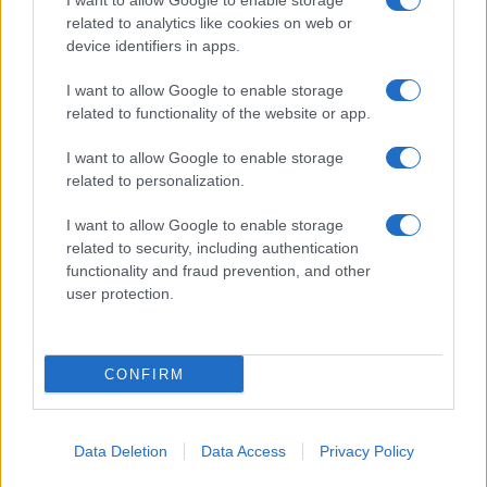
I want to allow Google to enable storage
related to analytics like cookies on web or
device identifiers in apps.
I want to allow Google to enable storage
Acconsento al
trattamento dei dati personali
ai sensi degli
related to functionality of the website or app.
articoli 13-14 del GDPR 2016/679.
I want to allow Google to enable storage
related to personalization.
I want to allow Google to enable storage
Informazione Fiscale S.r.l. - P.I. / C.F.: 13886391005
related to security, including authentication
Testata giornalistica iscritta presso il Tribunale di Velletri al n°
functionality and fraud prevention, and other
14/2018
|
Iscrizione ROC n. 31534/2018
user protection.
Redazione e contatti
|
Informativa sulla Privacy
Preferenze privacy
|
Whistleblowing
|
Codice Etico
|
Modello 231
|
ISO
9001:2015
CONFIRM
Data Deletion
Data Access
Privacy Policy
109