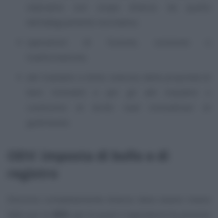
statutarie con scopo diverso da quello
dell’adeguamento normativo;
operazioni di fusione, scissione o
trasformazione;
atti traslativi a titolo oneroso della proprietà di
beni immobili e per gli atti traslativi o
costituitivi di diritti reali immobiliari di
godimento.
ODV: imposta di bollo e di
registro
Discorso completamente diverso deve essere invece
fatto per le
ODV
, per le quali il legislatore ha previsto