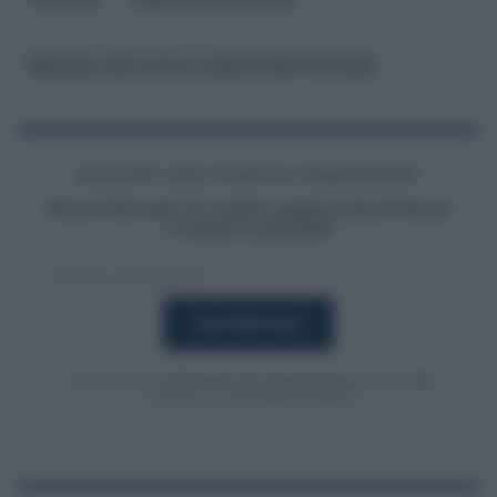
Ministero del Lavoro e delle Politiche Sociali
Iscriviti alla nostra newsletter
Resta informato su notizie, aggiornamenti fiscali
e moduli scaricabili!
Acconsento al
trattamento dei dati personali
ai sensi degli
articoli 13-14 del GDPR 2016/679.