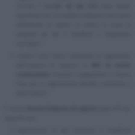
comma 3 dell’
art. 82 del CTS
viene difatti
specificato che
“le modifiche statutarie sono esenti
dall’imposta di registro se hanno lo scopo di
adeguare gli atti a modifiche o integrazioni
normative”
;
mentre sono invece sottoposte al pagamento
dell’imposta di registro le
APS di nuova
costituzione
: è dovuto il pagamento in misura
fissa per la registrazione dell’atto costitutivo e
dello statuto.
È inoltre
dovuta l’imposta di registro
dalle APS nei
seguenti casi:
registrazione di atti costitutivi e modifiche