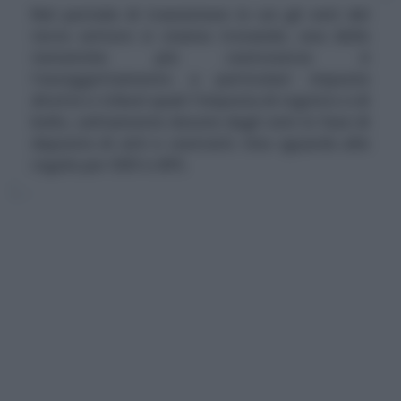
Nel periodo di transizione in cui gli enti del
terzo settore si stanno trovando, una delle
tematiche più controverse è
l'assoggettamento a particolari imposte
dirette e tributi quali l'imposta di registro e di
bollo, solitamente dovute dagli enti in fase di
deposito di atti e contratti. Uno sguardo alle
regole per ODV e APS.