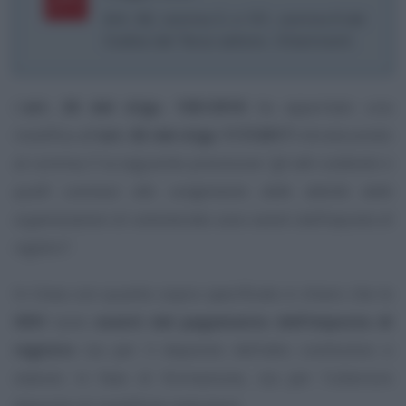
Artt. 82, comma 3, e 101, comma 8 del
Codice del Terzo settore. Chiarimenti.
L’
art. 26 del d.lgs. 105/2018
ha apportato una
modifica all’
art. 82 del d.lgs 117/2017
introducendo
al comma 3 la seguente previsione
“gli atti costitutivi e
quelli connessi allo svolgimento delle attività delle
organizzazioni di volontariato sono esenti dall’imposta di
registro”.
In linea con quanto sopra specificato è chiaro che le
ODV
sono
esenti dal pagamento dell’imposta di
registro
sia per il deposito dell’atto costitutivo e
statuto in fase di formazione, sia per l’ulteriore
deposito di modifiche statutarie.