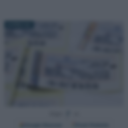
26 APRILE 2021
Segui
su
Google
Discover
Fonti Preferite