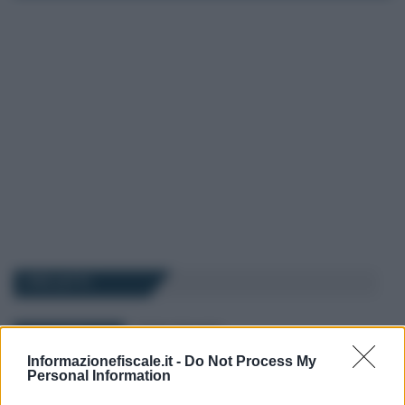
I PIÙ LETTI
Cristina Cherubini
-
3 NOVEMBRE 2020
ASSOCIAZIONI
Informazionefiscale.it -
Do Not Process My
I libri sociali e contabili
Personal Information
obbligatori per le