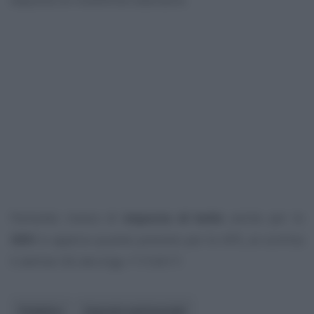
Parlando invece di
imposta di bollo
anche per le
ODV
si applica quanto previsto per le APS, al comma
5 dell’art. 82 del d.lgs 117/2017.
Pubblico
Imposte patrimoniali