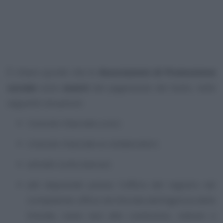
È chiaro quindi che le
Associazioni di Promozione
sociale
sono
esenti
dal pagamento del bollo, nelle
seguenti situazioni:
ricevute rilasciate a soci;
ricevute rilasciate ai collaboratori;
estratti conto bancari;
atti depositati presso l’ufficio del registro nel
competente ufficio territoriale dell’Agenzia delle
Entrate, siano essi atto costitutivo, statuto o