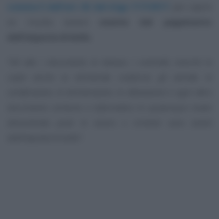
comma 5 dell’art. 82 del d.lgs 117/2017
, per capire
se risulta essere
esente dal pagamento
dell’imposta di bollo
.
“Gli atti, i documenti, le istanze, i contratti, nonché le
copie anche se dichiarate conformi, gli estratti, le
certificazioni, le dichiarazioni, le attestazioni e ogni altro
documento cartaceo o informatico in qualunque modo
denominato posti in essere o richiesti sono esenti
dall’imposta di bollo”
.