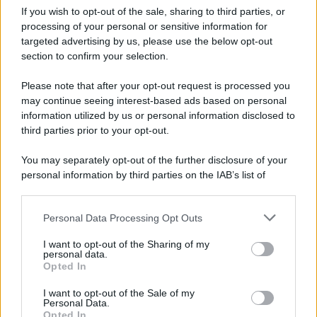
associazioni
If you wish to opt-out of the sale, sharing to third parties, or
processing of your personal or sensitive information for
targeted advertising by us, please use the below opt-out
Cristina Cherubini
-
20 GIUGNO 2020
section to confirm your selection.
ASSOCIAZIONI
Contributo a fondo perduto
Please note that after your opt-out request is processed you
anche per gli enti del terzo
may continue seeing interest-based ads based on personal
settore
information utilized by us or personal information disclosed to
third parties prior to your opt-out.
Cristina Cherubini
-
2 GENNAIO 2021
You may separately opt-out of the further disclosure of your
ASSOCIAZIONI
personal information by third parties on the IAB’s list of
ODV: soci, volontari e
downstream participants.
lavoratori. Similitudini e
differenze
Personal Data Processing Opt Outs
This information may also be disclosed by us to third parties
on the IAB’s List of Downstream Participants that may further
I want to opt-out of the Sharing of my
disclose it to other third parties.
personal data.
Cristina Cherubini
-
27 OTTOBRE 2020
Opted In
ASSOCIAZIONI
Please note that this website/app uses one or more Google
La riforma del terzo settore:
services and may gather and store information including but
I want to opt-out of the Sale of my
quando entrerà in vigore
Personal Data.
not limited to your visit or usage behaviour. You may click to
Opted In