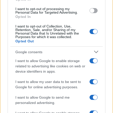
grant or deny consent to Google and its third-party tags to
use your data for below specified purposes in below Google
I want to opt-out of processing my
consent section.
Cristina Cherubini
-
Personal Data for Targeted Advertising.
7 NOVEMBRE 2022
ASSOCIAZIONI
Opted In
Iscrizione al RUNTS in
I want to opt-out of Collection, Use,
scadenza: per APS e ODV
Retention, Sale, and/or Sharing of my
controlli entro il 7 novembre
Personal Data that Is Unrelated with the
Purposes for which it was collected.
per la trasmigrazione
Opted Out
Google consents
I want to allow Google to enable storage
related to advertising like cookies on web or
device identifiers in apps.
Iscriviti alla nostra
NEWSLETTER
I want to allow my user data to be sent to
Google for online advertising purposes.
Resta informato su notizie, aggiornamenti fiscali
I want to allow Google to send me
e moduli scaricabili!
personalized advertising.