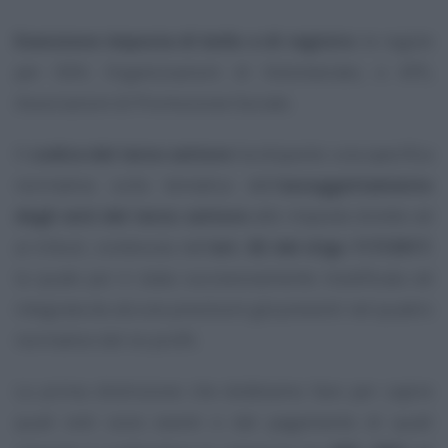
Esenzione imposta di bollo e di registro
: le regole
per ODV, Organizzazioni di Volontariato, e APS,
Associazioni di Promozione Sociale.
Il
codice del terzo settore
ha disposto una specifica
normativa sulla tematica dell’
assoggettamento
degli enti del terzo settore
alle imposte dirette ed
ai tributi, contenuta nell’
art. 82 del d.lgs 117/2017
,
la quale poi è stata successivamente modificata ed
integrata da alcune previsioni già presenti nel quadro
normativo del no profit.
La prima distinzione che dobbiamo fare per capire
quali enti sono esenti e dal pagamento di quali