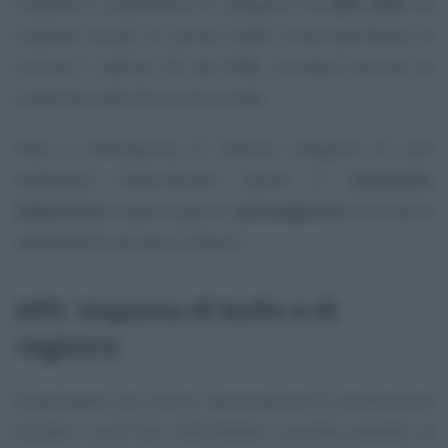
imposte è suddividere le categorie tra
APS
,
ODV
ed
imprese sociali, le ultime infatti come specificato al
comma 1 dell’art. 82 del
CTS
, risultano escluse se
costituite sotto forma di società.
Oltre a distinguere le diverse categorie di enti
dobbiamo diversificare anche il
momento
impositivo
e capire qual è il
presupposto
che crea la
necessità di versare il tributo.
APS: imposta di bollo e di
registro
Analizzando per prima l’associazione di promozione
sociale si può fare riferimento a quanto previsto al