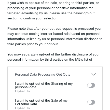
If you wish to opt-out of the sale, sharing to third parties, or
processing of your personal or sensitive information for
targeted advertising by us, please use the below opt-out
section to confirm your selection.
Please note that after your opt-out request is processed you
may continue seeing interest-based ads based on personal
information utilized by us or personal information disclosed to
third parties prior to your opt-out.
You may separately opt-out of the further disclosure of your
personal information by third parties on the IAB’s list of
downstream participants.
Personal Data Processing Opt Outs
This information may also be disclosed by us to third parties
on the IAB’s List of Downstream Participants that may further
I want to opt-out of the Sharing of my
disclose it to other third parties.
personal data.
I PIÙ LETTI
Opted In
Please note that this website/app uses one or more Google
services and may gather and store information including but
I want to opt-out of the Sale of my
Domenico Catalano
-
23 MARZO 2024
Personal Data.
not limited to your visit or usage behaviour. You may click to
DICHIARAZIONE IVA
Opted In
grant or deny consent to Google and its third-party tags to