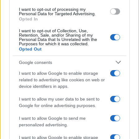
Rimborso credito IVA escluso
use your data for below specified purposes in below Google
se le fatture sono intestate
I want to opt-out of processing my
consent section.
Personal Data for Targeted Advertising.
alla partita IVA italiana della
Opted In
società extra UE
I want to opt-out of Collection, Use,
Retention, Sale, and/or Sharing of my
Personal Data that Is Unrelated with the
Rosy D’Elia
-
22 GENNAIO 2026
Purposes for which it was collected.
DICHIARAZIONE IVA
Opted Out
Rimborsi IVA automatici nel
2026: pagamenti sempre più
Google consents
veloci con l’IA
I want to allow Google to enable storage
related to advertising like cookies on web or
Francesco Oliva
-
device identifiers in apps.
28 OTTOBRE 2019
DICHIARAZIONE IVA
Dichiarazione IVA
I want to allow my user data to be sent to
precompilata: novità nel
Google for online advertising purposes.
decreto fiscale 2020
I want to allow Google to send me
personalized advertising.
Giuseppe Guarasci
-
18 FEBBRAIO 2022
DICHIARAZIONE IVA
I want to allow Google to enable storage