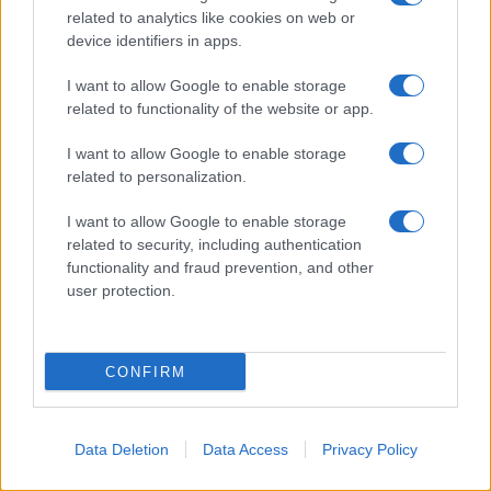
related to analytics like cookies on web or
Frontespizio dichiarazione
device identifiers in apps.
IVA 2022, istruzioni per la
compilazione
I want to allow Google to enable storage
related to functionality of the website or app.
Alessio Mauro
-
28 LUGLIO 2025
I want to allow Google to enable storage
DICHIARAZIONE IVA
related to personalization.
Controlli su fatture e
scontrini: scadenza 29 luglio
I want to allow Google to enable storage
per chi ha ricevuto le PEC
related to security, including authentication
delle Entrate
functionality and fraud prevention, and other
user protection.
CONFIRM
Iscriviti alla nostra
NEWSLETTER
Data Deletion
Data Access
Privacy Policy
4