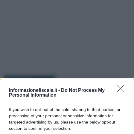
I PIÙ LETTI
Informazionefiscale.it -
Do Not Process My
Personal Information
Anna Maria D’Andrea
-
IMU
13 DICEMBRE 2021
Saldo IMU 2021, scadenza
del 16 dicembre con regole
If you wish to opt-out of the sale, sharing to third parties, or
invariate per i coniugi con più
processing of your personal or sensitive information for
case
targeted advertising by us, please use the below opt-out
section to confirm your selection.