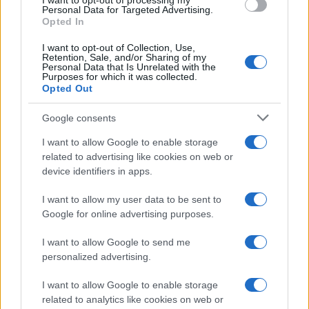
I want to opt-out of processing my
LEGGI E PRASSI
consent section.
Personal Data for Targeted Advertising.
Società sportive: come
Opted In
iscriversi al Registro
I want to opt-out of Collection, Use,
nazionale delle attività
Retention, Sale, and/or Sharing of my
dilettantistiche, attivo dal 31
Personal Data that Is Unrelated with the
Purposes for which it was collected.
agosto
Opted Out
Google consents
I want to allow Google to enable storage
related to advertising like cookies on web or
device identifiers in apps.
Iscriviti alla nostra
NEWSLETTER
I want to allow my user data to be sent to
Google for online advertising purposes.
Resta informato su notizie, aggiornamenti fiscali
I want to allow Google to send me
e moduli scaricabili!
personalized advertising.
I want to allow Google to enable storage
related to analytics like cookies on web or