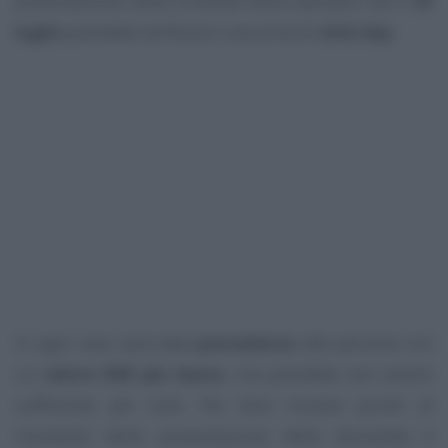
presentazione della richiesta fanno pensare che il
25
luglio
potrebbe verificarsi una sorta di
click day
.
In ogni caso sarà data
precedenza
alle persone con
un
valore ISEE più basso
, ma potrebbe non essere
sufficiente per tutti. Per farsi trovare pronti al
momento della presentazione della domanda è