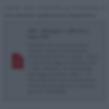
L’Istituto stesso comunicherà poi all’interessato la
cifra utilizzata
e
quella ancora a disposizione
.
INPS - Messaggio n. 2905 del 21
luglio 2022
Contributo per sostenere le spese
relative a sessioni di psicoterapia,
introdotto dall’articolo 1-quater, comma
3, del decreto-legge 30 dicembre 2021,
n. 228, convertito, con modificazioni,
dalla legge 25 febbraio 2022, n. 15.
Comunicazione finestra temporale per
l’invio delle domande (art. 5, comma 1,
del D.M. 31/05/2022)