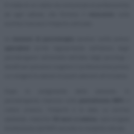
Si tratta di un codice da comunicare al professionista
ad ogni seduta, che fornisce il
resoconto
sulla
somma ricevuta e l’importo utilizzato.
Le
sessioni di psicoterapia
saranno svolte presso
specialisti
iscritti regolarmente nell’elenco degli
psicoterapeuti nell’ambito dell’albo degli psicologi. I
beneficiari potranno scegliere il professionista presso
cui svolgere le sedute tra quelli aderenti all’iniziativa.
Dopo lo svolgimento della sessione, lo
psicoterapeuta inserisce sulla
piattaforma INPS
il
codice univoco, l’importo e la data. La somma
spettante, massimo
50 euro a seduta
, sarà erogata
direttamente dall’INPS secondo le modalità indicate.