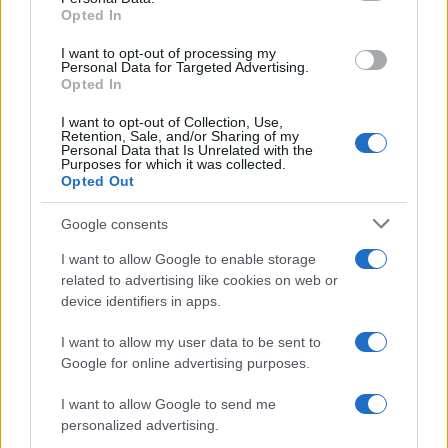
per aziende e limiti per i
Opted In
grant or deny consent to Google and its third-party tags to
professionisti
use your data for below specified purposes in below Google
I want to opt-out of processing my
consent section.
Personal Data for Targeted Advertising.
Opted In
Giuseppe Guarasci
-
25 APRILE 2025
LEGGI E PRASSI
I want to opt-out of Collection, Use,
Artigiani e commercianti:
Retention, Sale, and/or Sharing of my
agevolazioni INPS 2025
Personal Data that Is Unrelated with the
Purposes for which it was collected.
finalmente operative
Opted Out
Google consents
I want to allow Google to enable storage
related to advertising like cookies on web or
device identifiers in apps.
Iscriviti alla nostra
NEWSLETTER
I want to allow my user data to be sent to
Google for online advertising purposes.
Resta informato su notizie, aggiornamenti fiscali
I want to allow Google to send me
e moduli scaricabili!
personalized advertising.