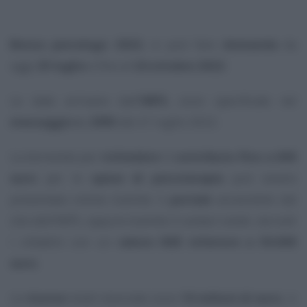
Bonus psicologo 2022
, si può fare
domanda
da
oggi
25 luglio
e fino al
24 ottobre 2022
.
Le date arrivano dall’
INPS
, sono specificate nel
messaggio n. 2905
del 21 luglio 2022.
La domanda per
richiedere
il
contributo fino a 600
euro
per le
spese di psicoterapia
può essere
presentata online tramite il
portale
accessibile dal
sito dell’INPS, oppure tramite il
contact center
, da tutti
i cittadini con un
valore ISEE inferiore a 50.000
euro
.
Le
risorse
totali stanziate sono
10 milioni di euro
, ci