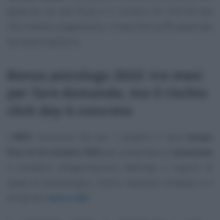
(gratuito da rete fissa) o il numero 06 164.164 (da
rete mobile a pagamento, in base alla tariffa applicata
dai diversi gestori).
Bonus psicologo 2022: tre mesi
per fare domanda, ma il rischio
click day è concreto
L’
INPS
comunica che per i cittadini ci sarà
tempo
fino al 24 ottobre 2022
per presentare la
domanda
e accedere all’agevolazione dedicata a coprire le
spese di psicoterapia, l’unico requisito richiesto è il
limite del
valore ISEE
.