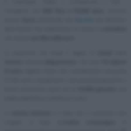
Il contributo, infatti, è riconosciuto a tutti i
richiedenti con
ISEE fino a 50.000 euro
, secondo
alcune
fasce
individuate dal
decreto
del Ministero
della Salute, che suddividono le risorse in
contributi
che variano
da 200 a 600 euro
.
La questione che sorge è legata al
totale
delle
risorse
messe
a disposizione
, che sono
10 milioni
di euro
. Appare chiaro che, considerando una quota
di 600 euro a beneficiario, sarà possibile garantire il
bonus solamente a poco più di
16.000 persone
, una
platea abbastanza ristretta di fruitori.
Le
risorse limitate
e il fatto che il contributo sarà
erogato in base all’
ordine cronologico
di