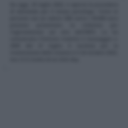
Da oggi, 25 luglio 2022, è aperta la procedura
di domanda per il bonus psicologo. Tutte le
persone con un valore ISEE sotto i 50.000 euro
possono presentare la richiesta per
l'agevolazione sul sito dell'INPS. Lo ha
comunicato l'Istituto tramite il messaggio n.
2905 del 21 luglio. Il termine per la
trasmissione delle istanze è il 24 ottobre 2022,
ma c'è il rischio di un click day.