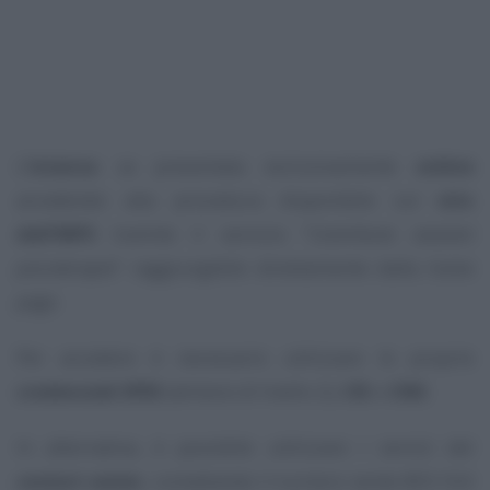
L’
istanza
va presentata esclusivamente
online
accedendo alla procedura disponibile sul
sito
dell’INPS
tramite il servizio “
Contributo sessioni
psicoterapia
” raggiungibile direttamente dalla
home
page
.
Per accedere è necessario utilizzare le proprie
credenziali SPID
(almeno di livello 2),
CIE
o
CNS
.
In alternativa, è possibile utilizzare i servizi del
contact center
,
contattando il numero verde 803.164