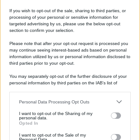
If you wish to opt-out of the sale, sharing to third parties, or
Francesco Rodorigo
-
processing of your personal or sensitive information for
22 MAGGIO 2026
LEGGI E PRASSI
targeted advertising by us, please use the below opt-out
Esonero contributivo Zes,
section to confirm your selection.
nuovi requisiti per le
assunzioni al Sud: importo e
Please note that after your opt-out request is processed you
domanda
may continue seeing interest-based ads based on personal
information utilized by us or personal information disclosed to
third parties prior to your opt-out.
Anna Maria D’Andrea
-
17 FEBBRAIO 2020
LEGGI E PRASSI
You may separately opt-out of the further disclosure of your
Bonus bebè 2020: importo,
personal information by third parties on the IAB’s list of
requisiti e come fare
downstream participants.
domanda INPS
Personal Data Processing Opt Outs
This information may also be disclosed by us to third parties
on the IAB’s List of Downstream Participants that may further
I want to opt-out of the Sharing of my
Anna Maria D’Andrea
-
disclose it to other third parties.
26 SETTEMBRE 2025
personal data.
LEGGI E PRASSI
Opted In
Please note that this website/app uses one or more Google
Il DdL IA arriva in Gazzetta.
services and may gather and store information including but
Novità sul lavoro, obblighi
I want to opt-out of the Sale of my
Personal Data.
not limited to your visit or usage behaviour. You may click to