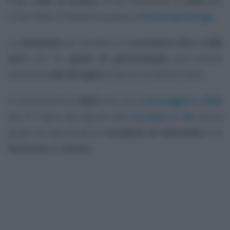
Dopo
mesi di attesa
arriva finalmente la
data
per
l’invio delle richieste di accesso al
bonus psicologo
.
La
domanda
per accedere al
contributo fino a 600
euro
per le
spese di psicoterapia
può essere
trasmessa
dal 25 luglio
e fino al 24 ottobre 2022.
A comunicarlo è l’
INPS
che con il
messaggio n. 2905
del 21 luglio dà seguito alla
circolare n. 83
con la
quale ha specificato le
modalità di domanda
e di
fruizione
del
bonus
.