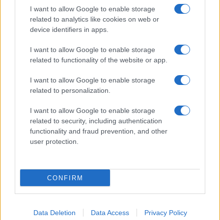
I want to allow Google to enable storage
related to analytics like cookies on web or
device identifiers in apps.
I want to allow Google to enable storage
Acconsento al
trattamento dei dati personali
ai sensi degli
related to functionality of the website or app.
articoli 13-14 del GDPR 2016/679.
I want to allow Google to enable storage
related to personalization.
I want to allow Google to enable storage
Informazione Fiscale S.r.l. - P.I. / C.F.: 13886391005
related to security, including authentication
Testata giornalistica iscritta presso il Tribunale di Velletri al n°
functionality and fraud prevention, and other
14/2018
|
Iscrizione ROC n. 31534/2018
user protection.
Redazione e contatti
|
Informativa sulla Privacy
Preferenze privacy
|
Whistleblowing
|
Codice Etico
|
Modello 231
|
ISO
9001:2015
CONFIRM
Data Deletion
Data Access
Privacy Policy
165