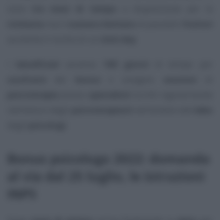
sono
tre mesi di tempo
a disposizione per la
richiesta
ma il
numero limitato
di possibili
fruitori
aumenta il rischio di un
click day
.
I
beneficiari
avranno
180 giorni
di tempo per
usufruire
del
bonus
e svolgere
sessioni
di
psicoterapia
presso
specialisti
iscritti regolarmente
nell’elenco degli
psicoterapeuti
nell’ambito dell’
albo
degli
psicologi
.
Bonus psicologo 2022: domanda
al via dal 25 luglio, le istruzioni
INPS