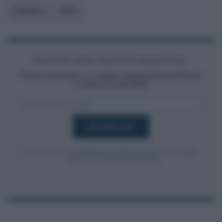
Pubblico
INPS
Iscriviti alla nostra newsletter
Resta informato su notizie, aggiornamenti fiscali
e moduli scaricabili!
Acconsento al
trattamento dei dati personali
ai sensi degli
articoli 13-14 del GDPR 2016/679.