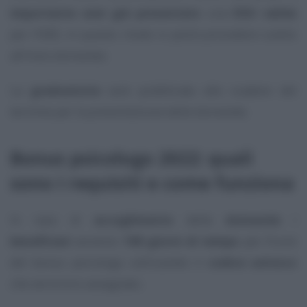
importante aver già presentato
una
DSU valida
per l’ISEE, in questo modo si potrà procedere subito
all’invio domanda.
La
graduatoria
sarà pubblicata allo scadere del
termine per la presentazione delle domande.
Bonus psicologo 2022: quali
sono i requisiti e come funziona
In caso di
accoglimento
della
domanda
i
beneficiari
avranno
180 giorni di tempo
per fruire
del bonus psicologo utilizzando il
codice univoco
che verrà loro assegnato.