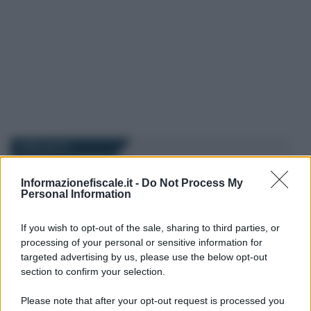
I PIÙ LETTI
Informazionefiscale.it -
Do Not Process My
Salvatore Cuomo
-
9 NOVEMBRE 2025
Personal Information
DICHIARAZIONE DEI REDDITI
Regime forfettario al 26 per
cento?
If you wish to opt-out of the sale, sharing to third parties, or
processing of your personal or sensitive information for
targeted advertising by us, please use the below opt-out
section to confirm your selection.
Anna Maria D’Andrea
-
20 MARZO 2025
DICHIARAZIONE DEI REDDITI
Please note that after your opt-out request is processed you
Tutti i bonus per chi vive in