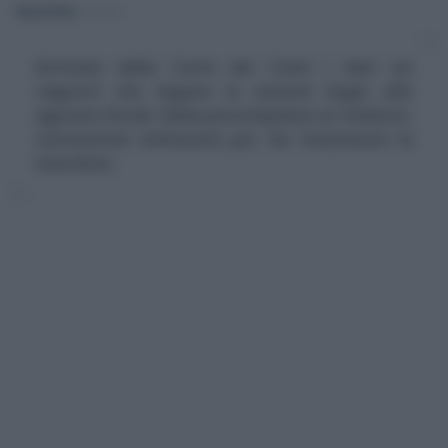
Rosy D’Elia
-
FISCO
Arrivano dalla Corte dei Conti i dati sui
rapporti che legano la società Sogei alle
agenzie fiscali. Dalla precompilata ai rimborsi,
convenzioni milionarie per far funzionare la
macchina