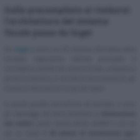
Dalla precompilata ai rimborsi:
l’architettura del sistema
fiscale passa da Sogei
Per
Sogei
il lavoro sul SIF, Sistema Informativo della
Fiscalità, rappresenta l’attività principale: è
l’
architettura invisibile
del sistema fiscale, compresa la
giustizia tributaria, le raccolte di documentazioni, gli
scambi di informazioni con gli altri paesi.
In questo grande meccanismo, ad esempio, ci sono
gli ingranaggi che fanno
funzionare
le
dichiarazioni
dei redditi
, quelle relative all’IVA, all’IRAP e così via
per un totale di
40 milioni di trasmissioni ogni