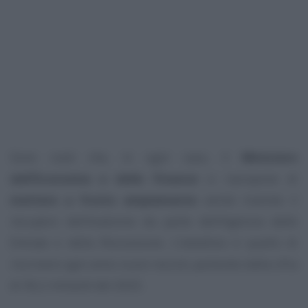
Sono costi che, in ogni caso, il
Ministero
dell’Economia e delle Finanze
si ripropone di
mettere a frutto ampiamente
anche tramite il
recupero dell’evasione da parte dell’Agenzia delle
Entrate e della Riscossione. L’obiettivo è quello di
riscrivere ogni anno nuovi record, partendo dalla cifra
di 36,2 miliardi del 2025.