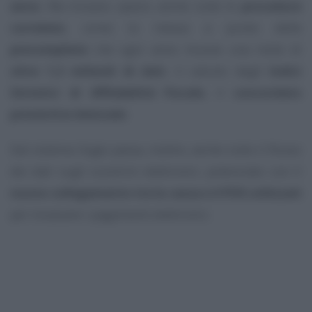
anno
. Ma trovano spazio anche tutte le
procedure
correlate
, come la messa a punto delle
precompilate
che ogni anno muove una mole di
oltre 1,3 miliardi di dati
, il calcolo degli
Indici
Sintetici di Affidabilità Fiscale
, il
concordato
preventivo biennale
.
Dal sistema Sogei passa, inoltre, anche tutto il flusso
dei dati sugli scontrini elettronici, potenziato con il
nuovo collegamento tra la cassa e il POS utilizzati
per incassare i pagamenti elettronici.