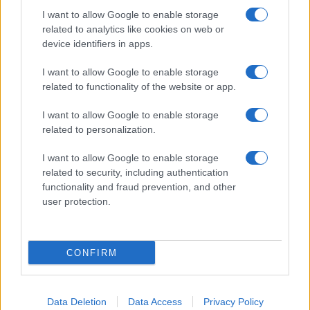
I want to allow Google to enable storage
related to analytics like cookies on web or
device identifiers in apps.
I want to allow Google to enable storage
Acconsento al
trattamento dei dati personali
ai sensi degli
related to functionality of the website or app.
articoli 13-14 del GDPR 2016/679.
I want to allow Google to enable storage
related to personalization.
I want to allow Google to enable storage
Informazione Fiscale S.r.l. - P.I. / C.F.: 13886391005
related to security, including authentication
Testata giornalistica iscritta presso il Tribunale di Velletri al n°
functionality and fraud prevention, and other
14/2018
|
Iscrizione ROC n. 31534/2018
user protection.
Redazione e contatti
|
Informativa sulla Privacy
Preferenze privacy
|
Whistleblowing
|
Codice Etico
|
Modello 231
|
ISO
9001:2015
CONFIRM
Data Deletion
Data Access
Privacy Policy