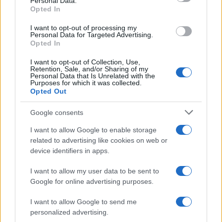
Personal Data.
not limited to your visit or usage behaviour. You may click to
interpretazione
Opted In
grant or deny consent to Google and its third-party tags to
use your data for below specified purposes in below Google
I want to opt-out of processing my
consent section.
Personal Data for Targeted Advertising.
Rosy D’Elia
-
FISCO
Opted In
26 MARZO 2026
Carbone: nessun atto
I want to opt-out of Collection, Use,
dell’Agenzia delle Entrate
Retention, Sale, and/or Sharing of my
sarà mai deciso da un
Personal Data that Is Unrelated with the
Purposes for which it was collected.
algoritmo
Opted Out
Google consents
I want to allow Google to enable storage
related to advertising like cookies on web or
device identifiers in apps.
Iscriviti alla nostra
NEWSLETTER
I want to allow my user data to be sent to
Google for online advertising purposes.
Resta informato su notizie, aggiornamenti fiscali
I want to allow Google to send me
e moduli scaricabili!
personalized advertising.