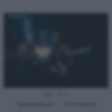
17 GIUGNO 2026
Segui
su
Google
Discover
Fonti Preferite