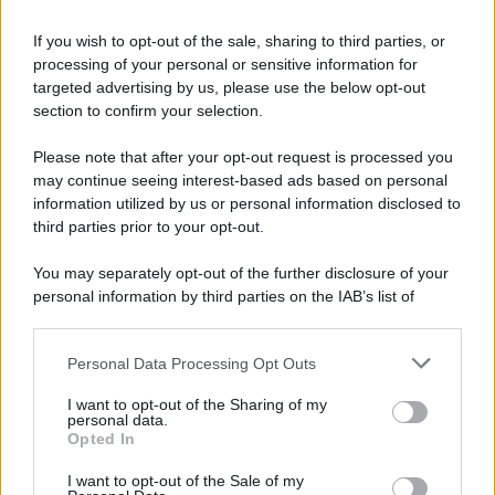
dei partiti: dalla flat tax che
divide al taglio del cuneo
If you wish to opt-out of the sale, sharing to third parties, or
fiscale che unisce
processing of your personal or sensitive information for
targeted advertising by us, please use the below opt-out
section to confirm your selection.
Rosy D’Elia
-
FISCO
8 GENNAIO 2024
Legge di Bilancio 2024: cosa
Please note that after your opt-out request is processed you
prevede per le famiglie con
may continue seeing interest-based ads based on personal
figli? Bonus, ma non solo
information utilized by us or personal information disclosed to
third parties prior to your opt-out.
Rosy D’Elia
-
FISCO
You may separately opt-out of the further disclosure of your
12 AGOSTO 2022
personal information by third parties on the IAB’s list of
Riforma giustizia tributaria,
downstream participants.
nuovi magistrati da
selezionare tramite
Personal Data Processing Opt Outs
This information may also be disclosed by us to third parties
concorso: i requisiti
on the IAB’s List of Downstream Participants that may further
I want to opt-out of the Sharing of my
disclose it to other third parties.
personal data.
Opted In
Giovambattista Palumbo
-
FISCO
22 GENNAIO 2023
Please note that this website/app uses one or more Google
Cram down: cos’è, normativa
services and may gather and store information including but
I want to opt-out of the Sale of my
di riferimento e