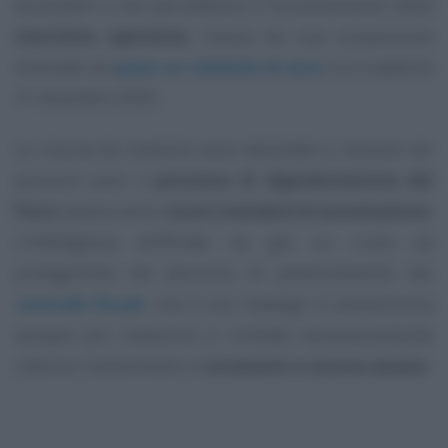
accessibili e che permettono il funzionamento della
macchina operativa
, mossa da una convenzione
triennale da
quasi un miliardo di euro
con scadenza
31 dicembre 2026.
Le risorse da investire sono destinate a crescere nei
prossimi anni: il
processo di digitalizzazione del
Fisco
avanza verso
nuovi standard di automazione
.
L’intelligenza artificiale ha già un ruolo da
protagonista nel percorso di potenziamento dei
controlli fiscali
, ma il suo impiego si preannuncia
sempre più massiccio e richiede necessariamente
ulteriori investimenti in
strumenti e risorse umane
.