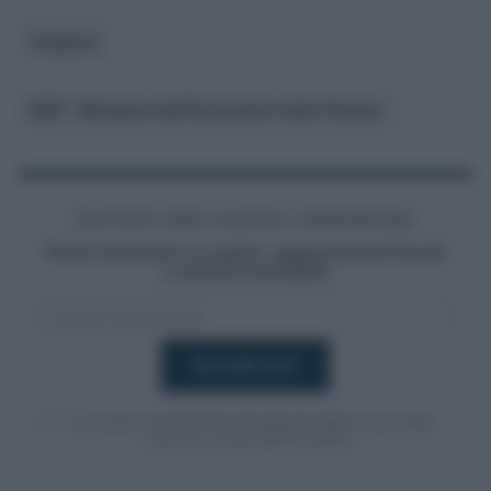
Pubblico
MEF - Ministero dell’Economia e delle Finanze
Iscriviti alla nostra newsletter
Resta informato su notizie, aggiornamenti fiscali
e moduli scaricabili!
Acconsento al
trattamento dei dati personali
ai sensi degli
articoli 13-14 del GDPR 2016/679.