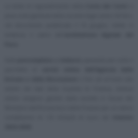
La lente di ingrandimento della
Corte dei Conti
si
posa sulla gestione della società Sogei (anno 2024) e,
nel documento pubblicato il 16 giugno, mette in
evidenza il
valore
dell’
architettura digitale del
Fisco
.
Dalla
precompilata
ai
rimborsi
, passando per tutto il
pacchetto di
servizi online dell’Agenzia delle
Entrate e della Riscossione
e fino ad arrivare alle
analisi dei dati della Guardia di Finanza, diverse
arterie
vengono gestite dalla società in house del
Ministero dell’Economia e delle Finanze per un valore
complessivo di 1,8 miliardi di euro nel
triennio
2024-2026
.