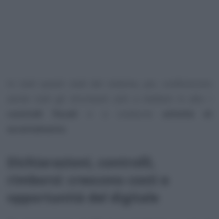
In tutti questi nodi del sistema, poi, confluiscono
anche tutti gli strumenti utili a mettere in atto i
controlli fiscali
e a condurre
attività di
accertamento
.
Dichiarazioni, controlli,
rimborsi: crescono costi e
opportunità del digitale