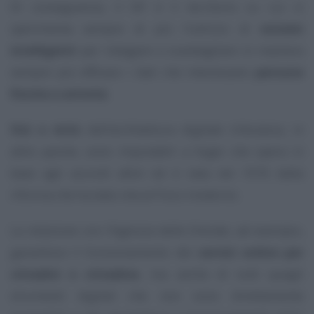
Di conseguenza, il SIF è il territorio su cui si
sperimenta sempre di più l’utilizzo di
sistemi
intelligenti
per indagare e scandagliare in maniera
sempre più efficace i dati che interessano
persone
fisiche e attività
.
Vizi e virtù
dell’architettura digitale tributaria, in
altre parole, sono imputabili a Sogei che opera in
base agli accordi attivi ed è nata nel 1976 dalla
riforma che ha dato vita al Fisco moderno.
La relazione con l’Agenzia delle Entrate, ad esempio,
garantisce il funzionamento dei
servizi online per
cittadini e cittadine
, ma anche di tutti quegli
strumenti digitali che non sono direttamente