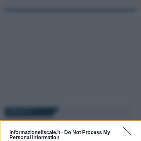
I PIÙ LETTI
Rosy D’Elia
-
FISCO
23 AGOSTO 2022
Informazionefiscale.it -
Do Not Process My
Elezioni, le proposte fiscali
Personal Information