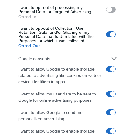
use your data for below specified purposes in below Google
I want to opt-out of processing my
consent section.
Personal Data for Targeted Advertising.
Opted In
Salvatore Cuomo
-
9 NOVEMBRE 2025
DICHIARAZIONE DEI REDDITI
I want to opt-out of Collection, Use,
Retention, Sale, and/or Sharing of my
Regime forfettario al 26 per
Personal Data that Is Unrelated with the
cento?
Purposes for which it was collected.
Opted Out
Google consents
I want to allow Google to enable storage
related to advertising like cookies on web or
device identifiers in apps.
Iscriviti alla nostra
NEWSLETTER
I want to allow my user data to be sent to
Google for online advertising purposes.
Resta informato su notizie, aggiornamenti fiscali
I want to allow Google to send me
e moduli scaricabili!
personalized advertising.
I want to allow Google to enable storage