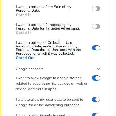
Insindacabile la scelta del
services and may gather and store information including but
metodo di accertamento da
I want to opt-out of the Sale of my
Personal Data.
not limited to your visit or usage behaviour. You may click to
adottare
Opted In
grant or deny consent to Google and its third-party tags to
use your data for below specified purposes in below Google
I want to opt-out of processing my
consent section.
Domenico Catalano
-
Personal Data for Targeted Advertising.
10 SETTEMBRE 2024
DICHIARAZIONE DEI REDDITI
Opted In
Mutuo cointestato:
I want to opt-out of Collection, Use,
detrazione interessi passivi
Retention, Sale, and/or Sharing of my
anche nell’anno della
Personal Data that Is Unrelated with the
Purposes for which it was collected.
donazione
Opted Out
Google consents
I want to allow Google to enable storage
related to advertising like cookies on web or
device identifiers in apps.
Iscriviti alla nostra
NEWSLETTER
I want to allow my user data to be sent to
Google for online advertising purposes.
Resta informato su notizie, aggiornamenti fiscali
I want to allow Google to send me