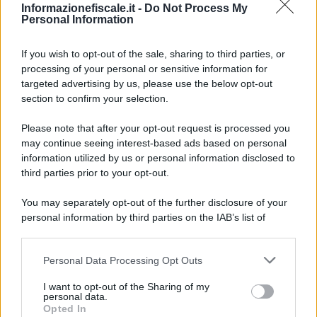
Concordato 2025/2026:
Informazionefiscale.it -
Do Not Process My
Personal Information
numeri più bassi del previsto
If you wish to opt-out of the sale, sharing to third parties, or
processing of your personal or sensitive information for
Anna Maria D’Andrea
-
31 LUGLIO 2025
targeted advertising by us, please use the below opt-out
DICHIARAZIONE DEI REDDITI
section to confirm your selection.
Partite IVA, come funziona la
“pagella fiscale”
Please note that after your opt-out request is processed you
may continue seeing interest-based ads based on personal
information utilized by us or personal information disclosed to
Rosy D’Elia
/
Giuseppe Moschella
-
third parties prior to your opt-out.
5 NOVEMBRE 2021
DICHIARAZIONE DEI REDDITI
Dichiarazione dei redditi
You may separately opt-out of the further disclosure of your
2021, istruzioni sugli Aiuti di
personal information by third parties on the IAB’s list of
Stato: l’evento formativo del
downstream participants.
15 novembre
Personal Data Processing Opt Outs
This information may also be disclosed by us to third parties
on the IAB’s List of Downstream Participants that may further
I want to opt-out of the Sharing of my
Emiliano Marvulli
-
disclose it to other third parties.
27 MARZO 2024
personal data.
DICHIARAZIONE DEI REDDITI
Opted In
Please note that this website/app uses one or more Google