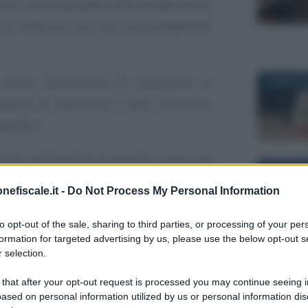
rvizi estremamente differenziata (come
ici, manicure, ecc.) ed una conseguente
 anche l’esecuzione di prestazioni al
24 MARZO 2
asione di matrimoni o altre ricorrenze,
ecifico.
a forte componente di servizio e per una
20 MARZO 2
terie prime e beni strumentali.
nefiscale.it -
Do Not Process My Personal Information
incidono sull’attività in oggetto e che ne
ono:
to opt-out of the sale, sharing to third parties, or processing of your per
formation for targeted advertising by us, please use the below opt-out s
 selection.
28 APRILE 
 that after your opt-out request is processed you may continue seeing i
ne
ased on personal information utilized by us or personal information dis