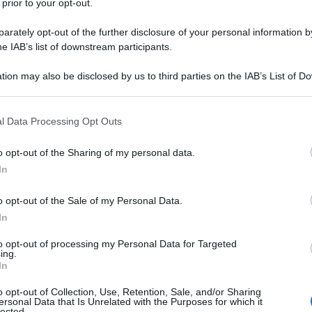
 prior to your opt-out.
rately opt-out of the further disclosure of your personal information by
he IAB’s list of downstream participants.
tion may also be disclosed by us to third parties on the IAB’s List of 
 that may further disclose it to other third parties.
a
 that this website/app uses one or more Google services and may gath
l Data Processing Opt Outs
ranchising
including but not limited to your visit or usage behaviour. You may click 
 to Google and its third-party tags to use your data for below specifi
o opt-out of the Sharing of my personal data.
ogle consent section.
In
 parte, dei corrispettivi relativi ai
o opt-out of the Sale of my Personal Data.
In
lle prestazioni rese
to opt-out of processing my Personal Data for Targeted
ing.
In
o opt-out of Collection, Use, Retention, Sale, and/or Sharing
 alle formalità di rito procedono, fra
ersonal Data that Is Unrelated with the Purposes for which it
lected.