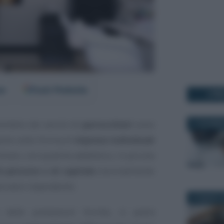
er
Fonti Preferite
I PI
’ambito dei servizi di
parrucchieri
sono
11 DICEMBR
arte sotto forma di
imprese individuali
iliare, con qualche addetto) e, in piccola
i persone o di capitale
(normalmente
oratori dipendenti).
27 MARZO 2
delle prestazioni fornite, si potrà