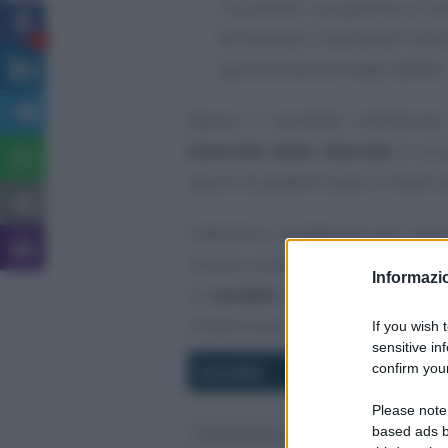
riscontrare una gamma di se
ad esempio: trattamenti estet
2
specializzazione degli addetti.
Spesso è possibile individuare
domicilio della clientela
in occ
specie se pubblicizzate in modo sp
L’attività si caratterizza per un
minore incidenza dei costi per ma
Informazio
Le
variabili
più significative, che 
condizionano il volume d’affari, s
If you wish 
sensitive in
confirm your
Variabili
Please note
Dimensioni e prestigio del salo
based ads b