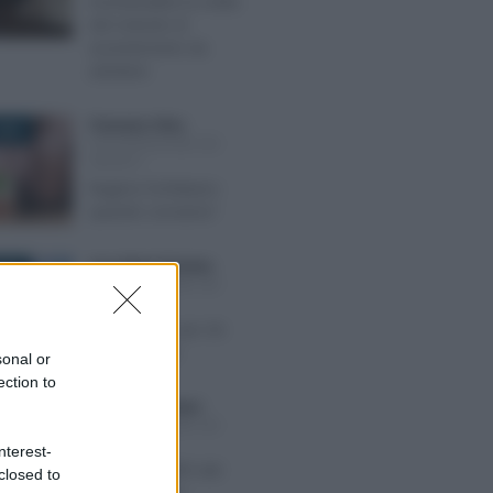
Insindacabile la scelta
del metodo di
accertamento da
adottare
Francesco Oliva
-
026
DICHIARAZIONE DEI
REDDITI
Regime forfettario:
quando conviene?
Anna Maria D’Andrea
-
025
DICHIARAZIONE DEI
REDDITI
Tutti i bonus per chi
vive in affitto
sonal or
ection to
Giuseppe Guarasci
-
2025
DICHIARAZIONE DEI
REDDITI
nterest-
I contributi INPS del
closed to