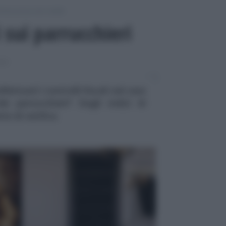
chiarazione dei redditi
i sui parrucchieri
ITI
ettuati i controlli fiscali nel caso
ei parrucchieri? Dagli indizi di
to di verifica