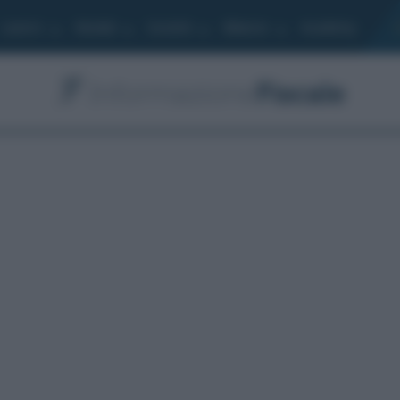
Lavoro
Moduli
Società
Bilancio
Academy