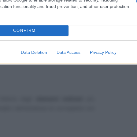
I.V.A. che delle imposte sui redditi.
cation functionality and fraud prevention, and other user protection.
CONFIRM
Data Deletion
Data Access
Privacy Policy
 l’elenco degli
elementi indiziari
più
matici dell’esistenza di corrispettivi e/o