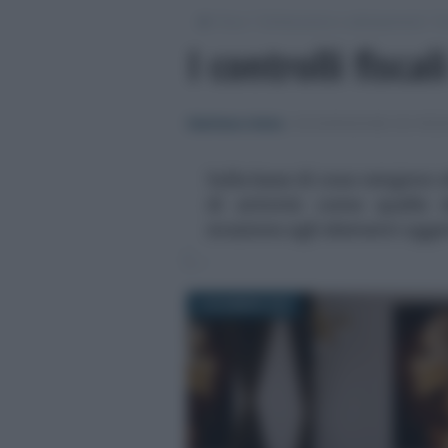
/
/
/
Fisco
Dichiarazioni e adempimenti
Di
I controlli fiscal
Gianfranco Antico
-
DICHIARAZIONE DEI REDD
Sulla base di cosa vengono eff
di attività come quelle d
evasione agli elementi ogget
5 DICEMBRE 2024