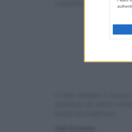
contabilità e dichiarati sia ai fini 
authenti
A titolo indicativo si fornisce
caratteristici del settore e sinto
acquisti non contabilizzati.
Indizi di evasione