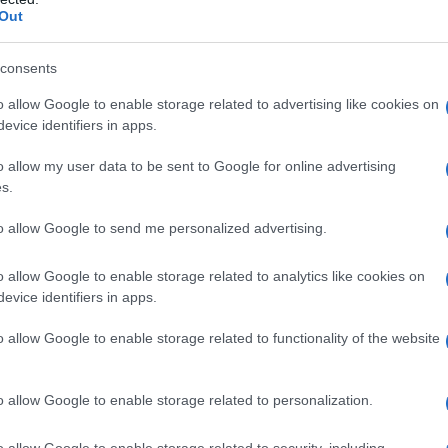
a serie di
controlli
definiti
prioritari
.
Out
ù significativi.
consents
o allow Google to enable storage related to advertising like cookies on
evice identifiers in apps.
zione
Rilevazione
Rilevazione
Individuazione
mi
prezzi
servizi
dei trattamenti
o allow my user data to be sent to Google for online advertising
ia
praticati
offerti
maggiormente
s.
ca
praticati e il
tempo
to allow Google to send me personalized advertising.
mediamente
impiegato per
o allow Google to enable storage related to analytics like cookies on
ogni singola
evice identifiers in apps.
prestazione
o allow Google to enable storage related to functionality of the website
 di ricostruire credibilmente i ricavi
o allow Google to enable storage related to personalization.
amente resi a fronte di quelli annotati in
o allow Google to enable storage related to security, including