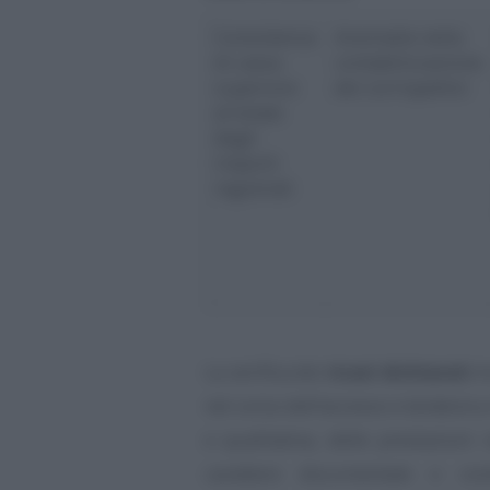
Consistenza
Anomalie nella
di cassa
contabilizzazione
superiore
dei corrispettivi
al totale
degli
importi
registrati
La verifica dei
ricavi dichiarati
mu
nel corso dell’accesso e tenderà a r
e qualitativa, delle prestazioni
carattere documentale e con