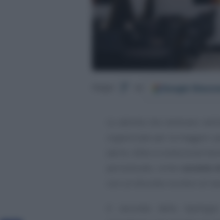
Google
Discov
Segui
su
Le attività che rientrano nell
organizzate per la maggior p
(ad es. ditte a conduzione fam
percentuale, come
società d
con un discreto numero di lav
A seconda della tipologia 