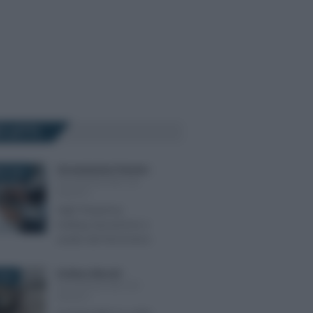
Ù LETTI
Giovambattista Palumbo
-
E 2025
DICHIARAZIONE DEI
REDDITI
High frequency
trading: tassazione e
analisi del fenomeno
Emiliano Marvulli
-
024
DICHIARAZIONE DEI
REDDITI