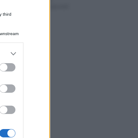
defunto sono
deducibili per gli eredi?
 third
Downstream
er and store
to grant or
ed purposes