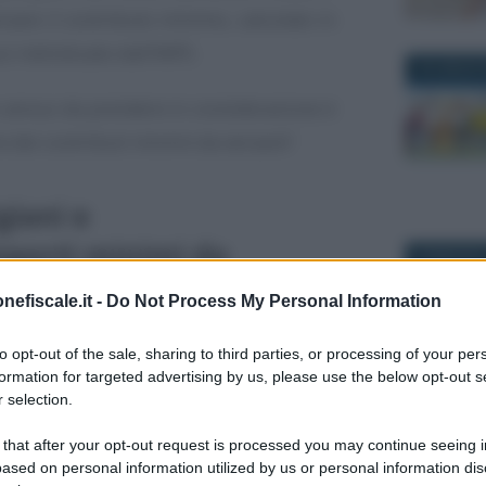
rsare il contributo minimo, calcolato in
 individuato dall’INPS.
18 LUGLIO 
o annuo da prendere in considerazione è
ore dei contributi minimi da versare?
giani e
mporti minimi da
29 MAGGIO 
nefiscale.it -
Do Not Process My Personal Information
ratori iscritti alle gestioni artigiani e
to opt-out of the sale, sharing to third parties, or processing of your per
formation for targeted advertising by us, please use the below opt-out s
rsare i
contributi
previdenziali all’INPS.
 selection.
15 GIUGNO 
ferimento da applicare per il calcolo delle
 that after your opt-out request is processed you may continue seeing i
ased on personal information utilized by us or personal information dis
i forniti dallo stesso Istituto nella