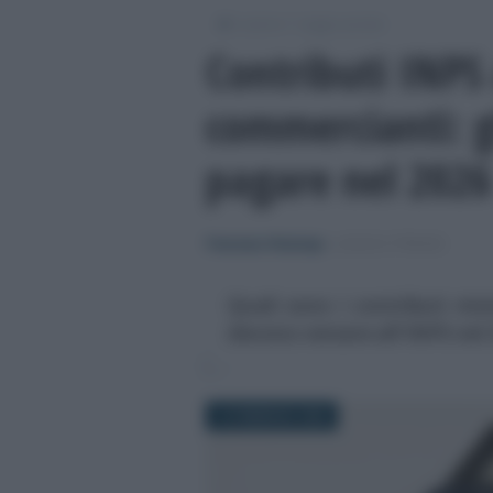
/
/
Lavoro
Leggi e prassi
Contributi INPS 
commercianti: g
pagare nel 2026
Francesco Rodorigo
-
LEGGI E PRASSI
Quali sono i contributi mi
devono versare all'INPS nel
10 FEBBRAIO 2026