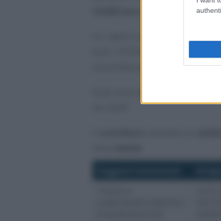
18.808 euro
.
authenti
Un valore in aumento, anche se d
anno (18.555 euro) e che di c
incremento del contributo minim
Quali sono allora i
contributi mi
nel 2026?
Il
contributo
calcolato sul
reddi
nella
tabella
.
Soggetti interessati
Artigi
Titolari e
4.521,
coadiuvanti/coadiutori
(4.513
di qualunque età
matern