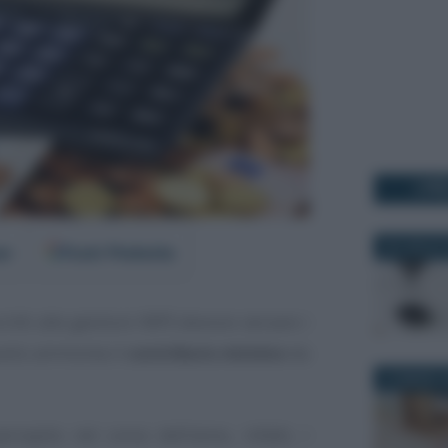
I PI
30 LUGLIO 
er
Fonti Preferite
critti alle gestioni INPS devono versare i
uanto ammonta il
contributo minimo
da
27 MARZO 2
rcepito nel corso dell’anno, infatti, i