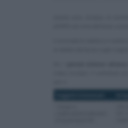
Queste sono, dunque, le somme 
all’INPS nel corso dell’anno, a pre
Il minimale di reddito e il relati
al reddito attribuito a ogni singo
Per i
periodi inferiori all’ann
citata circolare, il contributo sul
pari a:
Soggetti interessati
Artig
Titolari e
376,
coadiuvanti/coadiutori
IVS +
di qualunque età
mater