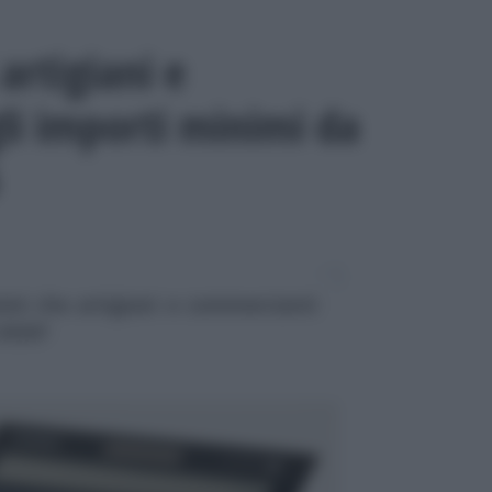
artigiani e
li importi minimi da
nimi che artigiani e commercianti
 2026?