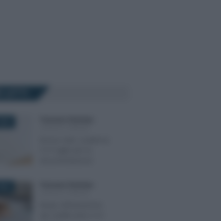
Ù LETTI
Francesco Rodorigo
-
2025
LEGGI E PRASSI
Bonus nido: scadenza
il 31 luglio per la
documentazione
Francesco Rodorigo
-
026
LEGGI E PRASSI
Naspi: dichiarazione
dei redditi entro il 31