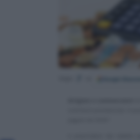
Google
Discov
Segui
su
Artigiani e commercianti
is
contributi previdenziali. A q
pagare nel 2026?
A prescindere dal reddito pe