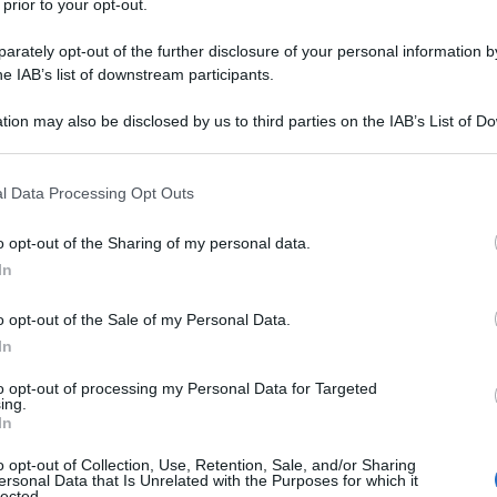
 prior to your opt-out.
lle istruzioni per il pagamento e il
rately opt-out of the further disclosure of your personal information by
ttare.
he IAB’s list of downstream participants.
ome noto, variano sulla base del
reddito
tion may also be disclosed by us to third parties on the IAB’s List of 
 that may further disclose it to other third parties.
 differenza tra il contributo calcolato sul
 e quello sulla parte eccedente tale
 that this website/app uses one or more Google services and may gath
l Data Processing Opt Outs
including but not limited to your visit or usage behaviour. You may click 
 to Google and its third-party tags to use your data for below specifi
o opt-out of the Sharing of my personal data.
ogle consent section.
In
nti iscritti alle relative gestioni INPS
 una
contribuzione minima
, calcolata
o opt-out of the Sale of my Personal Data.
e una
contribuzione aggiuntiva
che va
In
odotti nel corso dell’anno che eccedono
to opt-out of processing my Personal Data for Targeted
ing.
In
o opt-out of Collection, Use, Retention, Sale, and/or Sharing
ersonal Data that Is Unrelated with the Purposes for which it
lected.