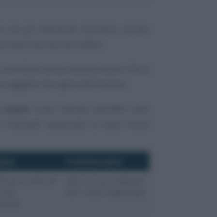
che gli interessati dovranno versare
scindere dal volume d’affari.
vo contributo annuo devono essere riferiti
lo soggetto che opera nell’impresa.
o solare
, come indicato dall’INPS nella
 “
minimale
” rapportato al mese risulta
iani
Commercianti
78 euro (376,16
384, 31 euro (383,69
 0,62
IVS + 0,62 maternità)
nità)