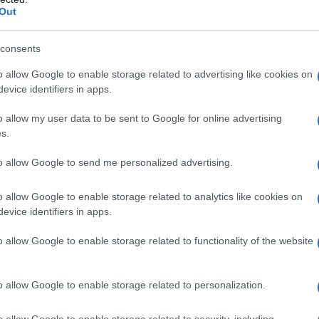
Out
consents
o allow Google to enable storage related to advertising like cookies on
evice identifiers in apps.
o allow my user data to be sent to Google for online advertising
s.
to allow Google to send me personalized advertising.
 in considerazione per il calcolo del
igiani e dai commercianti è una soglia
o allow Google to enable storage related to analytics like cookies on
’INPS e aggiornata sulla base della
evice identifiers in apps.
 dei prezzi al consumo per le famiglie di
o allow Google to enable storage related to functionality of the website
o allow Google to enable storage related to personalization.
riazione è stata pari all’1,4 per cento e,
uo da prendere in considerazione è di
o allow Google to enable storage related to security, including