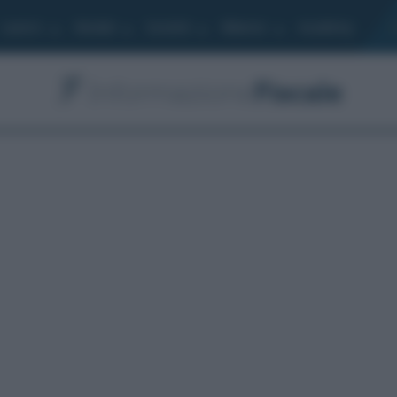
Lavoro
Moduli
Società
Bilancio
Academy