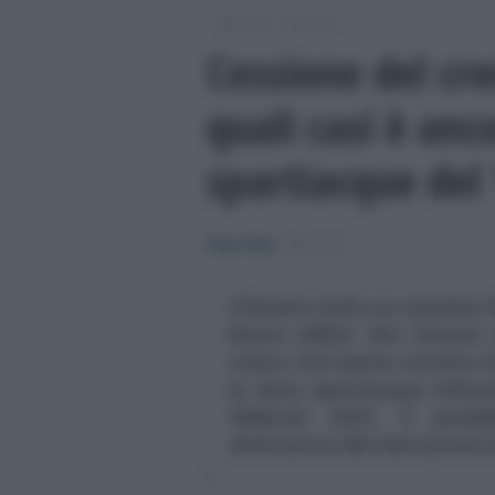
/
/
Fisco
Imposte
Cessione del cre
quali casi è anc
spartiacque del
Rosy D’Elia
-
IMPOSTE
Chiusura netta su cessione de
bonus edilizi. Ma rimane 
coloro che hanno avviato le 
la data spartiacque indica
febbraio 2023. È possibi
alternative alla detrazione i