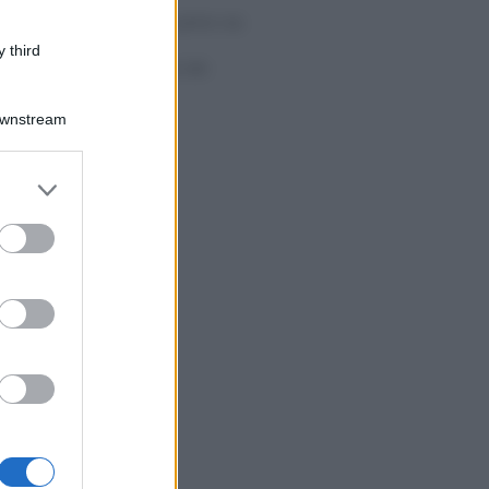
Tributi locali: primo via
libera alla
 third
rottamazione dei
Comuni
Downstream
er and store
to grant or
ed purposes