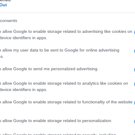
Out
consents
o allow Google to enable storage related to advertising like cookies on
evice identifiers in apps.
o allow my user data to be sent to Google for online advertising
s.
to allow Google to send me personalized advertising.
o allow Google to enable storage related to analytics like cookies on
l Decreto Rilancio
modificato 13 volte
evice identifiers in apps.
fuori gioco le
modalità di fruizione
o allow Google to enable storage related to functionality of the website
o allow Google to enable storage related to personalization.
prevede anche una serie di
casi in cui
r salvaguardare chi ha già intrapreso la
o allow Google to enable storage related to security, including