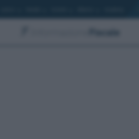
Lavoro
Moduli
Società
Bilancio
Academy