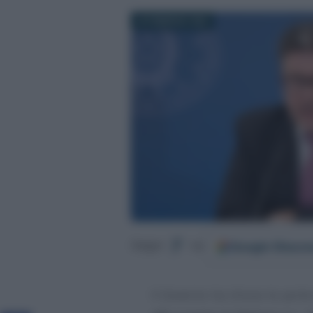
20 FEBBRAIO 2023
Google
Discov
Segui
su
Il Governo ha chiuso le porte