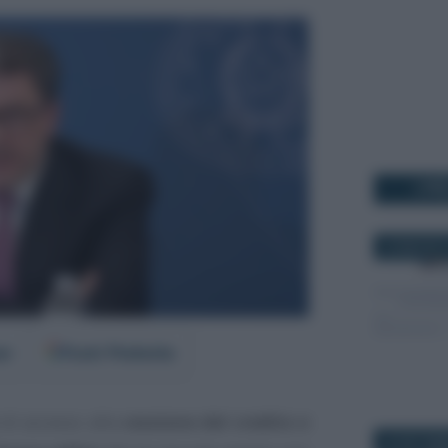
I PI
22 MAGGIO 
er
Fonti Preferite
 di accesso alla
cessione del credito e
30 SETTEM