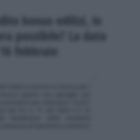
dito bonus edilizi, in
ora possibile? La data
 16 febbraio
l credito e sconto in fattura per i
ancora aperto uno spiraglio per
procedure per realizzare i lavori:
ta dal DL n. 11 del 2023 è il 16
le beneficiare delle modalità
n presenza di specifiche condizioni