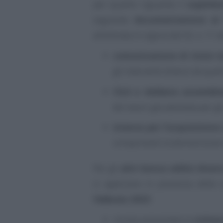
per quanto riguarda il
superbo
seguente
documentazione al 
all’entrata in vigore del DL n. 11 d
comunicazione di inizio l
gli interventi diversi da quel
CILA e delibera assemble
dei lavori già adottata per gl
istanza per l’acquisizione 
comportanti la demolizione e 
Per gli
altri bonus edilizi dive
si applicano in presenza delle
febbraio 2023
:
risulta presentata la
richies