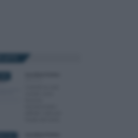
Ù LETTI
Anna Maria D’Andrea
-
2023
IMPOSTE
Controlli sui conti
correnti, come
funziona
l’anonimometro:
dall’AdE i criteri per
l’analisi del rischio
Anna Maria D’Andrea
-
BRE 2025