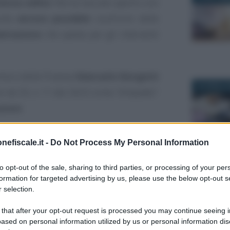
bonus edilizi
. Ma ha lasciato aperto uno
sulta
ancora possibile
usufruire delle
detrazione
che spetta per gli interventi
mia e delle Finanze
Giancarlo Giorgetti
29 APRILE 
te nel DL n. 11 del 2023 come
“d’impatto”
.
zioni
.
zioni, le due opzioni alternative restano
nefiscale.it -
Do Not Process My Personal Information
rtiacque indicata nel testo
è il
16
4 MARZO 2
 all’entrata in vigore del provvedimento
to opt-out of the sale, sharing to third parties, or processing of your per
formation for targeted advertising by us, please use the below opt-out s
etta Ufficiale.
 selection.
 that after your opt-out request is processed you may continue seeing i
bonus edilizi, in
ased on personal information utilized by us or personal information dis
10 MAGGIO 