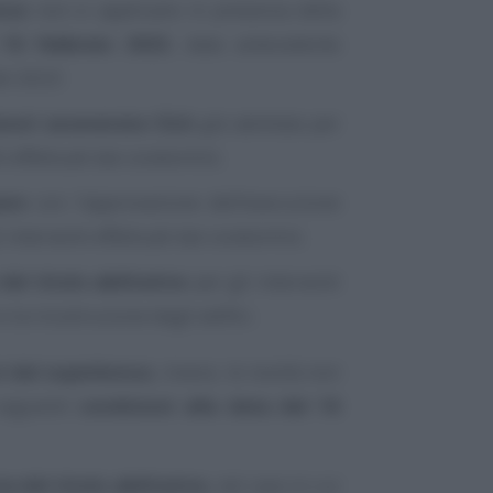
nus
non si applicano in presenza della
16 febbraio 2023
, data antecedente
el 2023:
avori asseverata CILA
già adottata per
li effettuati dai condomini;
are
con l’approvazione dell’esecuzione
i interventi effettuati dai condomini;
del titolo abilitativo
per gli interventi
la ricostruzione degli edifici.
rsi dal superbonus
, invece, le novità non
 seguenti
condizioni alla data del 16
ta del titolo abilitativo
, nel caso in cui