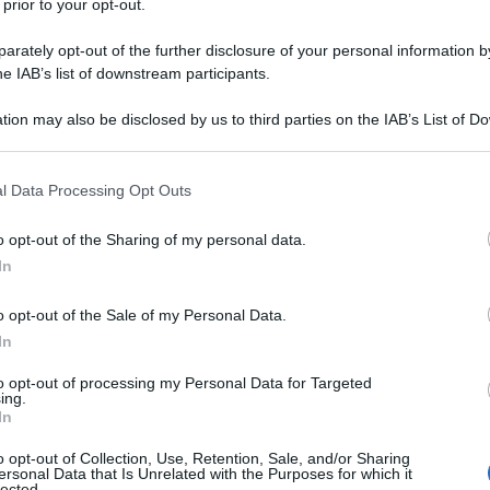
possibile?
 prior to your opt-out.
rately opt-out of the further disclosure of your personal information by
ssione del credito e dello sconto in
he IAB’s list of downstream participants.
volgendo le regole in campo, è l’
articolo
tion may also be disclosed by us to third parties on the IAB’s List of 
 that may further disclose it to other third parties.
 that this website/app uses one or more Google services and may gath
l Data Processing Opt Outs
including but not limited to your visit or usage behaviour. You may click 
 to Google and its third-party tags to use your data for below specifi
o opt-out of the Sharing of my personal data.
ogle consent section.
In
ata in vigore del presente decreto, in
 cui all’articolo 121, comma 2, del
o opt-out of the Sale of my Personal Data.
n. 34, convertito, con modificazioni,
In
77, non è consentito l’esercizio delle
to opt-out of processing my Personal Data for Targeted
ing.
 121, comma 1, lettere a) e b), del
In
o opt-out of Collection, Use, Retention, Sale, and/or Sharing
ersonal Data that Is Unrelated with the Purposes for which it
lected.