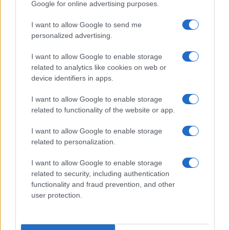
Google for online advertising purposes.
Resta informato su notizie, aggiornamenti fiscali
I want to allow Google to send me
e moduli scaricabili!
personalized advertising.
I want to allow Google to enable storage
related to analytics like cookies on web or
device identifiers in apps.
I want to allow Google to enable storage
Acconsento al
trattamento dei dati personali
ai sensi degli
related to functionality of the website or app.
articoli 13-14 del GDPR 2016/679.
I want to allow Google to enable storage
related to personalization.
I want to allow Google to enable storage
Informazione Fiscale S.r.l. - P.I. / C.F.: 13886391005
related to security, including authentication
Testata giornalistica iscritta presso il Tribunale di Velletri al n°
functionality and fraud prevention, and other
14/2018
|
Iscrizione ROC n. 31534/2018
user protection.
Redazione e contatti
|
Informativa sulla Privacy
Preferenze privacy
|
Whistleblowing
|
Codice Etico
|
Modello 231
|
ISO
9001:2015