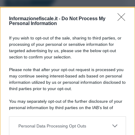
I PIÙ LETTI
Informazionefiscale.it -
Do Not Process My
Francesco Oliva
-
19 OTTOBRE 2017
Personal Information
LEGGI E PRASSI
“Piccolo imprenditore”:
definizione articolo 2083
If you wish to opt-out of the sale, sharing to third parties, or
codice civile
processing of your personal or sensitive information for
targeted advertising by us, please use the below opt-out
section to confirm your selection.
Francesco Oliva
-
22 MARZO 2026
LEGGI E PRASSI
Please note that after your opt-out request is processed you
Contributi Inps Srl: i “falsi
may continue seeing interest-based ads based on personal
miti” sul socio finanziatore
information utilized by us or personal information disclosed to
third parties prior to your opt-out.
You may separately opt-out of the further disclosure of your
Francesco Rodorigo
-
19 SETTEMBRE 2023
personal information by third parties on the IAB’s list of
LEGGI E PRASSI
downstream participants.
Sicurezza sul lavoro: le
novità del modello OT23 per
Personal Data Processing Opt Outs
This information may also be disclosed by us to third parties
la riduzione dei premi INAIL
on the IAB’s List of Downstream Participants that may further